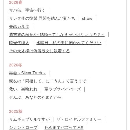
2026春
サバ缶、宇宙へ行く
サレタ側の復讐 同盟を結んだ妻たち
share
失恋カルタ
週末旅の極意3～結婚ってしなきゃいけないもの？～
時光代理人
水曜日、私の夫に抱かれてください
その天才様は偽装彼女に執着する
2026冬
再会～Silent Truth～
親友の「同棲して」に「うん」て言うまで
救い、巣喰われ
聖ラブサバイバーズ
ぜんぶ、あなたのためだから
2025秋
サムギョプサルですが
ザ・ロイヤルファミリー
シナントロープ
死ぬまでバズってろ!!