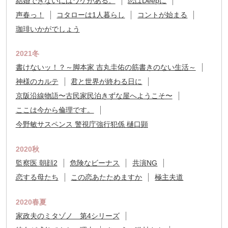
結婚できないにはワケがある。
恋はDeepに
声春っ！
コタローは1人暮らし
コントが始まる
珈琲いかがでしょう
2021冬
書けないッ！？～脚本家 吉丸圭佑の筋書きのない生活～
神様のカルテ
君と世界が終わる日に
京阪沿線物語〜古民家民泊きずな屋へようこそ〜
ここは今から倫理です。
今野敏サスペンス 警視庁強行犯係 樋口顕
2020秋
監察医 朝顔2
危険なビーナス
共演NG
恋する母たち
この恋あたためますか
極主夫道
2020春夏
家政夫のミタゾノ 第4シリーズ