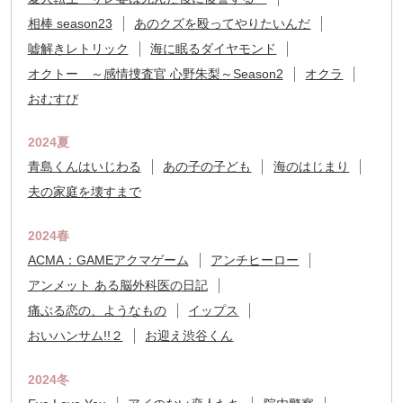
相棒 season23
あのクズを殴ってやりたいんだ
嘘解きレトリック
海に眠るダイヤモンド
オクトー ～感情捜査官 心野朱梨～Season2
オクラ
おむすび
2024夏
青島くんはいじわる
あの子の子ども
海のはじまり
夫の家庭を壊すまで
2024春
ACMA：GAMEアクマゲーム
アンチヒーロー
アンメット ある脳外科医の日記
痛ぶる恋の、ようなもの
イップス
おいハンサム!!２
お迎え渋谷くん
2024冬