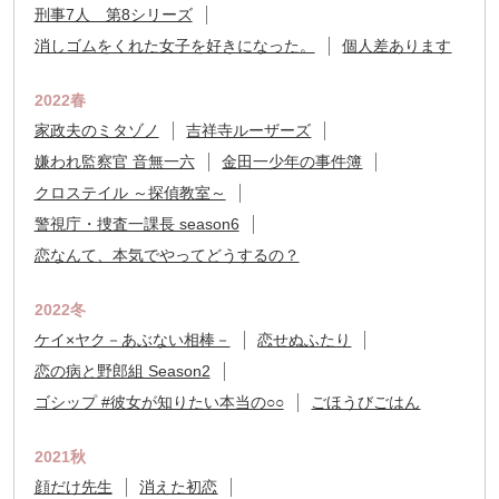
刑事7人 第8シリーズ
消しゴムをくれた女子を好きになった。
個人差あります
2022春
家政夫のミタゾノ
吉祥寺ルーザーズ
嫌われ監察官 音無一六
金田一少年の事件簿
クロステイル ～探偵教室～
警視庁・捜査一課長 season6
恋なんて、本気でやってどうするの？
2022冬
ケイ×ヤク－あぶない相棒－
恋せぬふたり
恋の病と野郎組 Season2
ゴシップ #彼女が知りたい本当の○○
ごほうびごはん
2021秋
顔だけ先生
消えた初恋