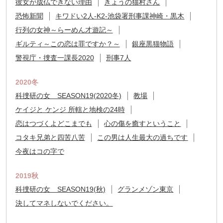
彼女が成仏できない理由
きょうの猫村さん
恐怖新聞
キワドい2人-K2-池袋署刑事課神崎・黒木
行列の女神～らーめん才遊記～
ギルティ～この恋は罪ですか？～
銀座黒猫物語
警視庁・捜査一課長2020
刑事7人
2020冬
科捜研の女 SEASON19(2020冬)
教場
ケイジと ケンジ 所轄と地検の24時
恋はつづくよどこまでも
心の傷を癒すということ
コタキ兄弟と四苦八苦
この男は人生最大の過ちです
今夜はコの字で
2019秋
科捜研の女 SEASON19(秋)
グランメゾン東京
決してマネしないでください。