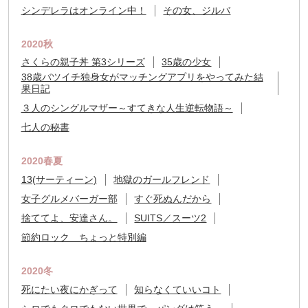
シンデレラはオンライン中！
その女、ジルバ
2020秋
さくらの親子丼 第3シリーズ
35歳の少女
38歳バツイチ独身女がマッチングアプリをやってみた結
果日記
３人のシングルマザー～すてきな人生逆転物語～
七人の秘書
2020春夏
13(サーティーン)
地獄のガールフレンド
女子グルメバーガー部
すぐ死ぬんだから
捨ててよ、安達さん。
SUITS／スーツ2
節約ロック ちょっと特別編
2020冬
死にたい夜にかぎって
知らなくていいコト