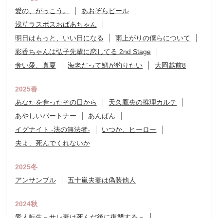
愛の、がっこう。
あおぞらビール
浅草ラスボスおばあちゃん
明日はもっと、いい日になる
雨上がりの僕らについて
彩香ちゃんは弘子先輩に恋してる 2nd Stage
奪い愛、真夏
海老だって鯛が釣りたい
大岡越前8
2025春
あなたを奪ったその日から
天久鷹央の推理カルテ
あやしいパートナー
あんぱん
イグナイト -法の無法者-
いつか、ヒーロー
夫よ、死んでくれないか
2025冬
アンサンブル
五十嵐夫妻は偽装他人
2024秋
愛人転生－サレ妻は死んだ後に復讐する－