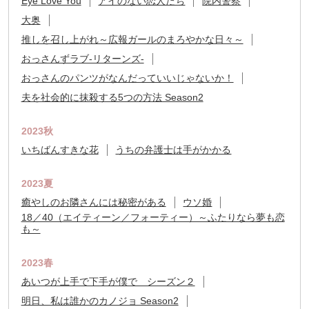
Eye Love You
アイのない恋人たち
院内警察
大奥
推しを召し上がれ～広報ガールのまろやかな日々～
おっさんずラブ-リターンズ-
おっさんのパンツがなんだっていいじゃないか！
夫を社会的に抹殺する5つの方法 Season2
2023秋
いちばんすきな花
うちの弁護士は手がかかる
2023夏
癒やしのお隣さんには秘密がある
ウソ婚
18／40（エイティーン／フォーティー）～ふたりなら夢も恋
も～
2023春
あいつが上手で下手が僕で シーズン２
明日、私は誰かのカノジョ Season2