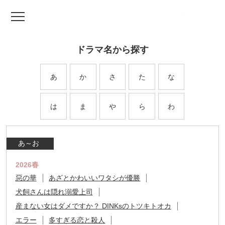
TV ドラマファッ
ドラマ名から探す
あ
か
さ
た
な
は
ま
や
ら
わ
あ～お
2026春
惡の華
あざとかわいいワタシが優勝
犬飼さんは隠れ溺愛上司
産まない女はダメですか？ DINKsのトツキトオカ
エラー
多すぎる恋と殺人