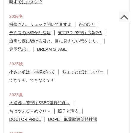
時すでにおスシ!?
ペ
2026冬
探偵さん、リュック開いてますよ
終のひと
テミスの不確かな法廷
東京P.D. 警視庁広報2係
透明な夜に駆ける君と、目に見えない恋をした。
豊臣兄弟！
DREAM STAGE
2025秋
小さい頃は、神様がいて
ちょっとだけエスパー
できても、できなくても
2025夏
大追跡～警視庁SSBC強行犯係～
ちはやふる－めぐり－
照子と瑠衣
DOCTOR PRICE
DOPE 麻薬取締部特捜課