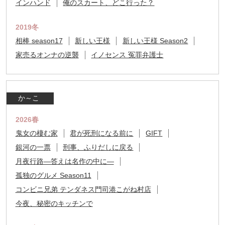
インハンド
俺のスカート、どこ行った？
2019冬
相棒 season17
新しい王様
新しい王様 Season2
家売るオンナの逆襲
イノセンス 冤罪弁護士
か～こ
2026春
鬼女の棲む家
君が死刑になる前に
GIFT
銀河の一票
刑事、ふりだしに戻る
月夜行路―答えは名作の中に―
孤独のグルメ Season11
コンビニ兄弟 テンダネス門司港こがね村店
今夜、秘密のキッチンで