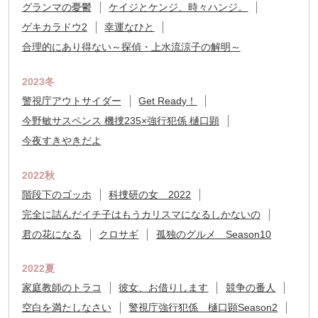
グランマの憂鬱
ケイジとケンジ、時々ハンジ。
ゲキカラドウ2
幸運なひと
合理的にあり得ない～探偵・上水流涼子の解明～
2023冬
警視庁アウトサイダー
Get Ready！
今野敏サスペンス 機捜235×強行犯係 樋口顕
今夜すきやきだよ
2022秋
階段下のゴッホ
科捜研の女 2022
完全に詰んだイチ子はもうカリスマになるしかないの
君の花になる
クロサギ
孤独のグルメ Season10
2022夏
家庭教師のトラコ
彼女、お借りします
競争の番人
空白を満たしなさい
警視庁強行犯係 樋口顕Season2