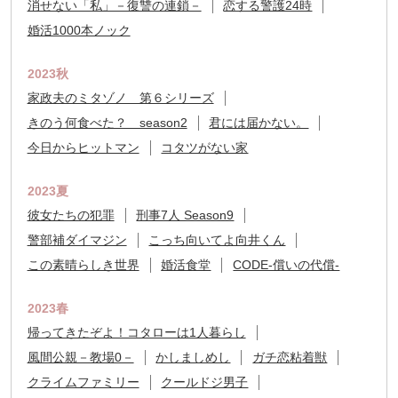
消せない「私」－復讐の連鎖－
恋する警護24時
婚活1000本ノック
2023秋
家政夫のミタゾノ 第６シリーズ
きのう何食べた？ season2
君には届かない。
今日からヒットマン
コタツがない家
2023夏
彼女たちの犯罪
刑事7人 Season9
警部補ダイマジン
こっち向いてよ向井くん
この素晴らしき世界
婚活食堂
CODE-償いの代償-
2023春
帰ってきたぞよ！コタローは1人暮らし
風間公親－教場0－
かしましめし
ガチ恋粘着獣
クライムファミリー
クールドジ男子