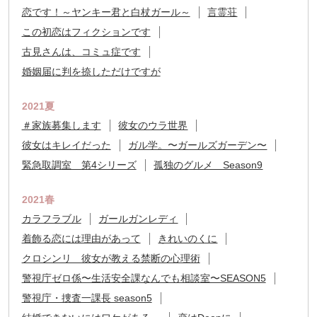
恋です！～ヤンキー君と白杖ガール～
言霊荘
この初恋はフィクションです
古見さんは、コミュ症です
婚姻届に判を捺しただけですが
2021夏
＃家族募集します
彼女のウラ世界
彼女はキレイだった
ガル学。〜ガールズガーデン〜
緊急取調室 第4シリーズ
孤独のグルメ Season9
2021春
カラフラブル
ガールガンレディ
着飾る恋には理由があって
きれいのくに
クロシンリ 彼女が教える禁断の心理術
警視庁ゼロ係〜生活安全課なんでも相談室〜SEASON5
警視庁・捜査一課長 season5