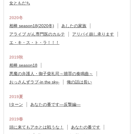
女ともだち
2020冬
相棒 season18(2020冬)
あしたの家族
アライブ がん専門医のカルテ
アリバイ崩し承ります
エ・キ・ス・ト・ラ！！！
2019秋
相棒 season18
悪魔の弁護人・御子柴礼司～贖罪の奏鳴曲～
おっさんずラブ-in the sky-
俺の話は長い
2019夏
Iターン
あなたの番です―反撃編―
2019春
頭に来てもアホとは戦うな！
あなたの番です