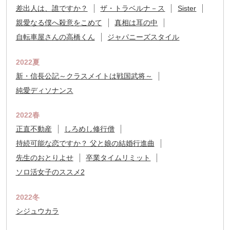
差出人は、誰ですか？
ザ・トラベルナ－ス
Sister
親愛なる僕へ殺意をこめて
真相は耳の中
自転車屋さんの高橋くん
ジャパニーズスタイル
2022夏
新・信長公記～クラスメイトは戦国武将～
純愛ディソナンス
2022春
正直不動産
しろめし修行僧
持続可能な恋ですか？ 父と娘の結婚行進曲
先生のおとりよせ
卒業タイムリミット
ソロ活女子のススメ2
2022冬
シジュウカラ