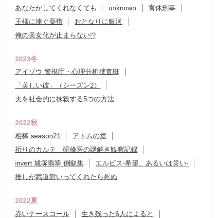
あなたがしてくれなくても
unknown
育休刑事
王様に捧ぐ薬指
おとなりに銀河
俺の美女化が止まらない!?
2023冬
アイゾウ 警視庁・心理分析捜査班
「美しい彼」（シーズン2）
夫を社会的に抹殺する5つの方法
2022秋
相棒 season21
アトムの童
祈りのカルテ 研修医の謎解き観察記録
invert 城塚翡翠 倒叙集
エルピス-希望、あるいは災い-
推しが武道館いってくれたら死ぬ
2022夏
赤いナースコール
生き残った6人によると