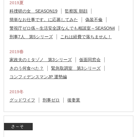
2019夏
科捜研の女 SEASON19
監察医 朝顔
簡単なお仕事です。に応募してみた
偽装不倫
警視庁ゼロ係～生活安全課なんでも相談室～SEASON4
刑事7人 第5シリーズ
これは経費で落ちません！
2019春
家政夫のミタゾノ 第3シリーズ
仮面同窓会
きのう何食べた？
緊急取調室 第3シリーズ
コンフィデンスマンJP 運勢編
2019冬
グッドワイフ
刑事ゼロ
後妻業
さ～そ