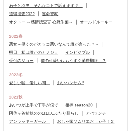
石子と羽男―そんなコトで訴えます？―
遺留捜査2022
運命警察
オクトー ～感情捜査官 心野朱梨～
オールドルーキー
2022春
悪女～働くのがカッコ悪いなんて誰が言った？～
明日、私は誰かのカノジョ
インビジブル
受付のジョー
俺の可愛いはもうすぐ消費期限！？
2022冬
愛しい嘘－優しい闇－
おいハンサム!!
2021秋
あいつが上手で下手が僕で
相棒 season20
阿佐ヶ谷姉妹ののほほんふたり暮らし
アバランチ
アンラッキーガール！
おしゃ家ソムリエおしゃ子！２