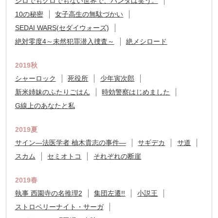
シロでもクロでもない世界で、パンダは笑う。
10の秘密
女子高生の無駄づかい
SEDAI WARS(セダイウォーズ)
絶対零度4～未然犯罪潜入捜査～
絶メシロード
2019秋
シャーロック
死役所
少年寅次郎
新米姉妹のふたりごはん
時効警察はじめました
G線上のあなたと私
2019夏
サイン―法医学者 柚木貴志の事件―
サギデカ
サ道
スカム
セミオトコ
それぞれの断崖
2019春
執事 西園寺の名推理2
集団左遷!!
小説王
ストロベリーナイト・サーガ