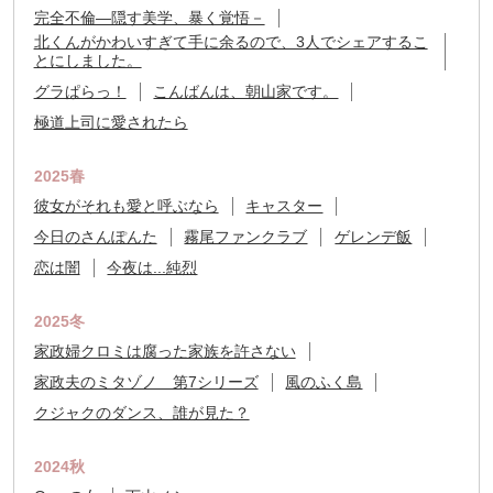
完全不倫―隠す美学、暴く覚悟－
北くんがかわいすぎて手に余るので、3人でシェアするこ
とにしました。
グラぱらっ！
こんばんは、朝山家です。
極道上司に愛されたら
2025春
彼女がそれも愛と呼ぶなら
キャスター
今日のさんぽんた
霧尾ファンクラブ
ゲレンデ飯
恋は闇
今夜は...純烈
2025冬
家政婦クロミは腐った家族を許さない
家政夫のミタゾノ 第7シリーズ
風のふく島
クジャクのダンス、誰が見た？
2024秋