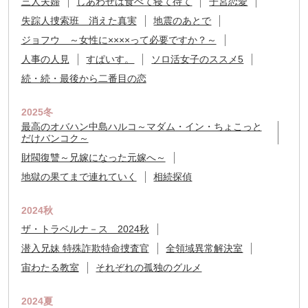
三人夫婦
しあわせは食べて寝て待て
子宮恋愛
失踪人捜索班 消えた真実
地震のあとで
ジョフウ ～女性に××××って必要ですか？～
人事の人見
すぱいす。
ソロ活女子のススメ5
続・続・最後から二番目の恋
2025冬
最高のオバハン中島ハルコ～マダム・イン・ちょこっと
だけバンコク～
財閥復讐～兄嫁になった元嫁へ～
地獄の果てまで連れていく
相続探偵
2024秋
ザ・トラベルナ－ス 2024秋
潜入兄妹 特殊詐欺特命捜査官
全領域異常解決室
宙わたる教室
それぞれの孤独のグルメ
2024夏