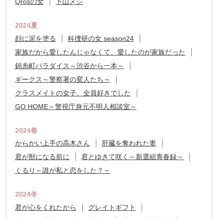
Qrosの女
下山メシ
2024夏
顔に泥を塗る
科捜研の女 season24
家族だから愛したんじゃなくて、愛したのが家族だった
錦糸町パラダイス～渋谷から一本～
ギークス～警察署の変人たち～
クラスメイトの女子、全員好きでした
GO HOME～警視庁身元不明人相談室～
2024春
からかい上手の高木さん
肝臓を奪われた妻
君が獣になる前に
君とゆきて咲く～新選組青春録～
くるり～誰が私と恋をした？～
2024冬
君が心をくれたから
グレイトギフト