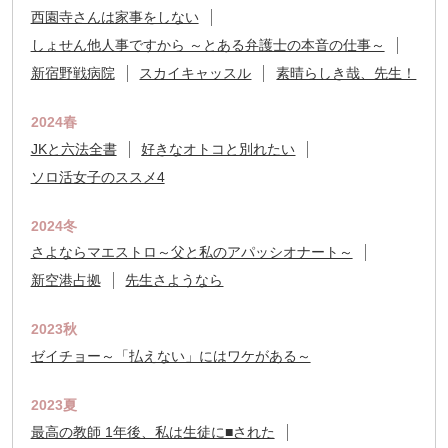
西園寺さんは家事をしない
しょせん他人事ですから ～とある弁護士の本音の仕事～
新宿野戦病院
スカイキャッスル
素晴らしき哉、先生！
2024春
JKと六法全書
好きなオトコと別れたい
ソロ活女子のススメ4
2024冬
さよならマエストロ～父と私のアパッシオナート～
新空港占拠
先生さようなら
2023秋
ゼイチョー～「払えない」にはワケがある～
2023夏
最高の教師 1年後、私は生徒に■された