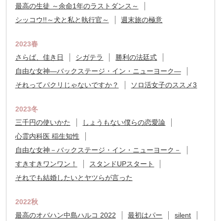
最高の生徒 ～余命1年のラストダンス～
シッコウ!!～犬と私と執行官～
週末旅の極意
2023春
さらば、佳き日
シガテラ
勝利の法廷式
自由な女神―バックステージ・イン・ニューヨーク―
それってパクリじゃないですか？
ソロ活女子のススメ3
2023冬
三千円の使いかた
しょうもない僕らの恋愛論
心霊内科医 稲生知性
自由な女神－バックステージ・イン・ニューヨーク－
すきすきワンワン！
スタンドUPスタート
それでも結婚したいとヤツらが言った
2022秋
最高のオバハン中島ハルコ 2022
最初はパー
silent