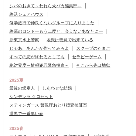
シバのおきて～われら犬バカ編集部～
終活シェアハウス
修学旅行で仲良くないグループに入りました
終幕のロンド―もう二度と、会えないあなたに―
新東京水上警察
地獄は善意で出来ている
じゃあ、あんたが作ってみろよ
スクープのたまご
すべての恋が終わるとしても
セラピーゲーム
絶対零度～情報犯罪緊急捜査～
そこから先は地獄
2025夏
最後の鑑定人
しあわせな結婚
シンデレラ クロゼット
スティンガース 警視庁おとり捜査検証室
世界で一番早い春
2025春