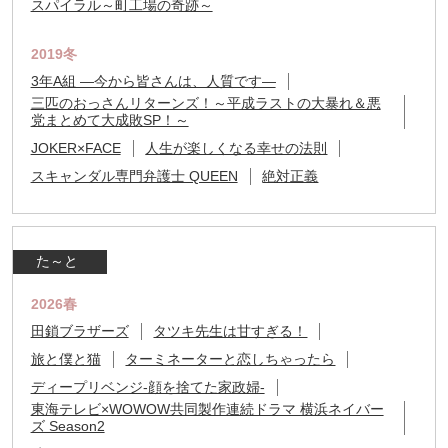
スパイラル～町工場の奇跡～
2019冬
3年A組 ―今から皆さんは、人質です―
三匹のおっさんリターンズ！～平成ラストの大暴れ＆悪
党まとめて大成敗SP！～
JOKER×FACE
人生が楽しくなる幸せの法則
スキャンダル専門弁護士 QUEEN
絶対正義
た～と
2026春
田鎖ブラザーズ
タツキ先生は甘すぎる！
旅と僕と猫
ターミネーターと恋しちゃったら
ディープリベンジ-顔を捨てた家政婦-
東海テレビ×WOWOW共同製作連続ドラマ 横浜ネイバー
ズ Season2