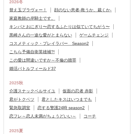
2026冬
替え玉ブラヴォー！
顔のない患者-救うか、裁くか-
家庭教師の岸騎士です。
キンパとおにぎり〜恋するふたりは似ていてちがう〜
黒崎さんの一途な愛がとまらない
ゲームチェンジ
コスメティック・プレイラバー Season2
こちら予備自衛英雄補?!
この愛は間違いですか～不倫の贖罪
婚活バトルフィールド37
2025秋
介護スナックベルサイユ
仮面の忍者 赤影
君がトクベツ
君としたキスはいつまでも
緊急取調室
恋する警護24時 season2
恋フレ～恋人未満がちょうどいい～
コーチ
2025夏