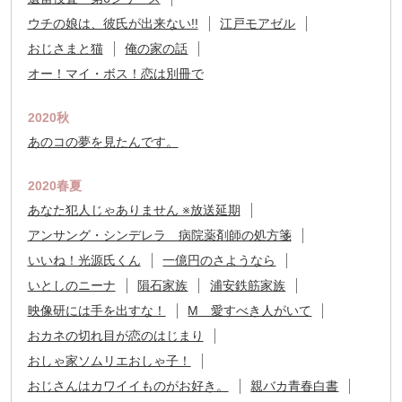
ウチの娘は、彼氏が出来ない!!
江戸モアゼル
おじさまと猫
俺の家の話
オー！マイ・ボス！恋は別冊で
2020秋
あのコの夢を見たんです。
2020春夏
あなた犯人じゃありません ※放送延期
アンサング・シンデレラ 病院薬剤師の処方箋
いいね！光源氏くん
一億円のさようなら
いとしのニーナ
隕石家族
浦安鉄筋家族
映像研には手を出すな！
M 愛すべき人がいて
おカネの切れ目が恋のはじまり
おしゃ家ソムリエおしゃ子！
おじさんはカワイイものがお好き。
親バカ青春白書