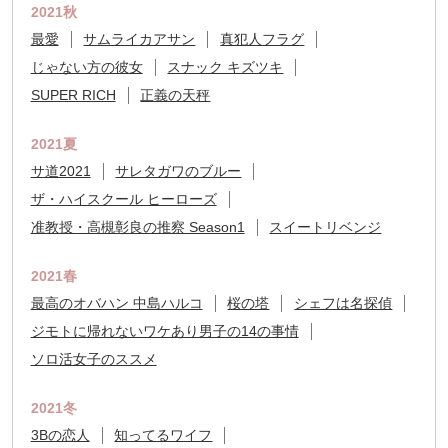
2021秋
最愛
サムライカアサン
真犯人フラグ
じゃない方の彼女
スナック キズツキ
SUPER RICH
正義の天秤
2021夏
サ道2021
サレタガワのブルー
ザ・ハイスクール ヒーローズ
准教授・高槻彰良の推察 Season1
スイートリベンジ
2021春
最高のオバハン 中島ハルコ
桜の塔
シェフは名探偵
ジモトに帰れないワケあり男子の14の事情
ソロ活女子のススメ
2021冬
3Bの恋人
知ってるワイフ