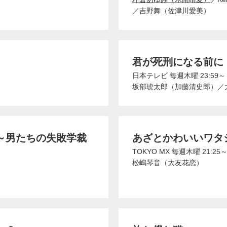
／
吉野舞（佐津川愛美）
君が死刑になる前に
日本テレビ
毎週木曜 23:59～
坂部琥太郎（加藤清史郎）
／
～男たちの失敗学裁
あざとかわいいワタ
TOKYO MX
毎週木曜 21:25
松嶋琴音（大友花恋）