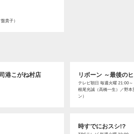
常盤貴子）
門司港こがね村店
リボーン ～最後の
テレビ朝日
毎週火曜 21:00～
根尾光誠（高橋一生）
／
野本
ン）
時すでにおスシ!?