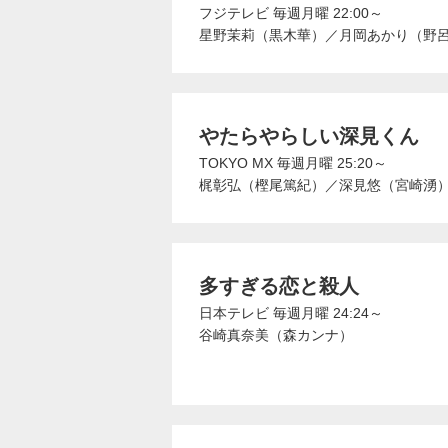
フジテレビ
毎週月曜 22:00～
星野茉莉（黒木華）
／
月岡あかり（野
やたらやらしい深見くん
TOKYO MX
毎週月曜 25:20～
梶彰弘（樫尾篤紀）
／
深見悠（宮崎湧
多すぎる恋と殺人
日本テレビ
毎週月曜 24:24～
谷崎真奈美（森カンナ）