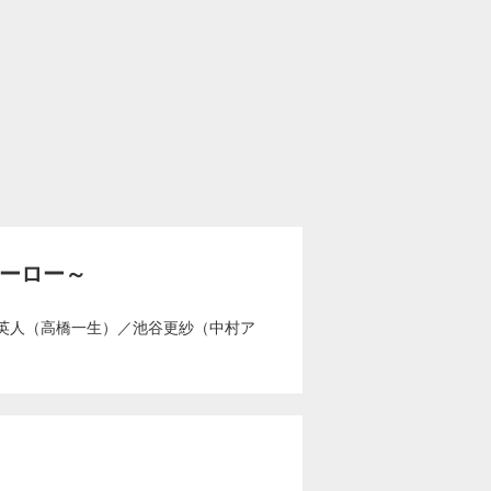
ヒーロー～
英人（高橋一生）
／
池谷更紗（中村ア