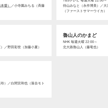
TBSテレビ
毎週火曜 22:00～
橋本愛）
／
小寺園みちる（斉藤
待山みなと（永作博美）
／
大
（ファーストサマーウイカ）
魯山人のかまど
NHK
毎週火曜 22:00～
匠）
／
野田彩世（加藤小夏）
北大路魯山人（藤竜也）
美玲）
／
白間宮和也（落合モト