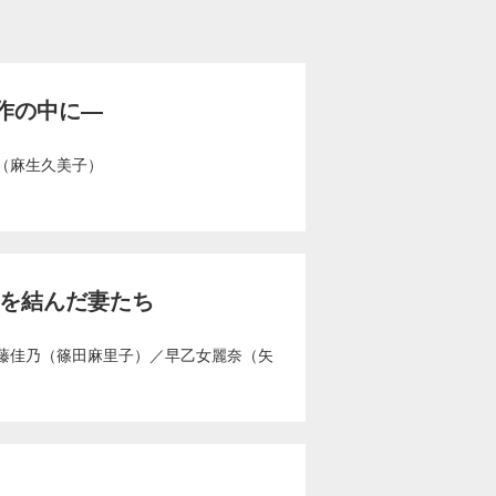
作の中に―
（麻生久美子）
盟を結んだ妻たち
藤佳乃（篠田麻里子）
／
早乙女麗奈（矢