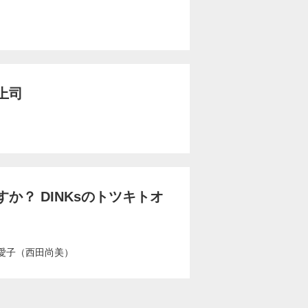
上司
～
か？ DINKsのトツキトオ
愛子（西田尚美）