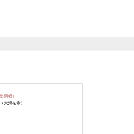
Powered by オンエアナビ
V ドラマファッションチェック
出演者）
（天海祐希）