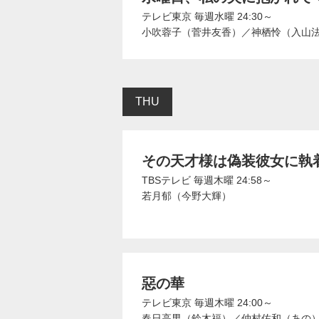
テレビ東京
毎週水曜 24:30～
⼩吹蓉⼦（菅井友香）
／
神栖怜（入山
THU
その天才様は偽装彼女に執
TBSテレビ
毎週木曜 24:58～
若月郁（今野大輝）
惡の華
テレビ東京
毎週木曜 24:00～
春日高男（鈴木福）
／
仲村佐和（あの