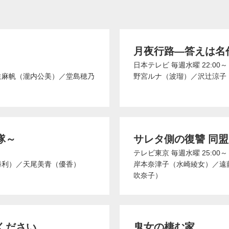
月夜行路―答えは名
日本テレビ
毎週水曜 22:00～
生麻帆（瀧内公美）
／
堂島穂乃
野宮ルナ（波瑠）
／
沢辻涼子
隊～
サレタ側の復讐 同
テレビ東京
毎週水曜 25:00～
勝利）
／
天尾美青（優香）
岸本奈津子（水崎綾女）
／
遠
吹奈子）
ください
鬼女の棲む家