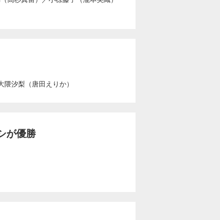
大隈汐梨（唐田えりか）
シが優勝
～