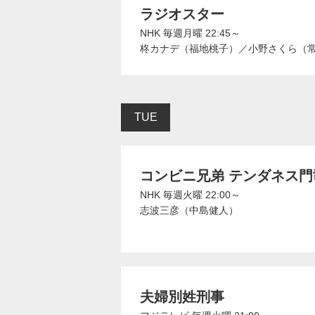
ラジオスター
NHK
毎週月曜 22:45～
柊カナデ（福地桃子）
／
小野さくら（
TUE
コンビニ兄弟 テンダネス
NHK
毎週火曜 22:00～
志波三彦（中島健人）
夫婦別姓刑事