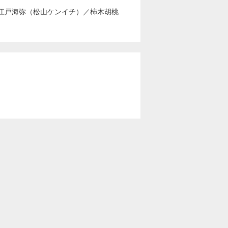
江戸海弥（松山ケンイチ）
／
柿木胡桃