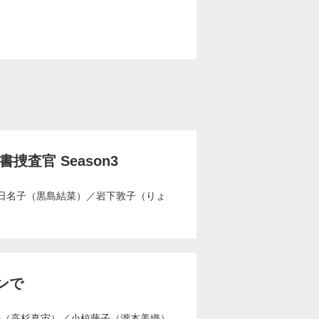
捜査官 Season3
日名子（黒島結菜）
／
岩下敦子（りょ
ンで
ei（高杉真宙）
／
小椋藤子（瀧本美織）