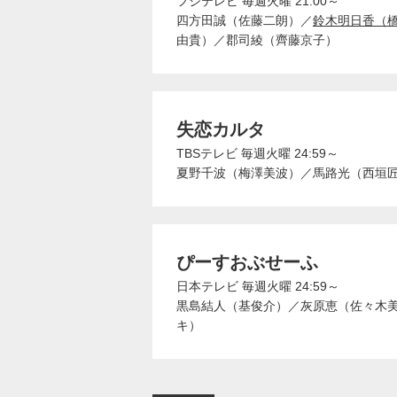
フジテレビ
毎週火曜 21:00～
四方田誠（佐藤二朗）
／
鈴木明日香（
由貴）
／
郡司綾（齊藤京子）
失恋カルタ
TBSテレビ
毎週火曜 24:59～
夏野千波（梅澤美波）
／
馬路光（西垣
ぴーすおぶせーふ
日本テレビ
毎週火曜 24:59～
黒島結人（基俊介）
／
灰原恵（佐々木
キ）