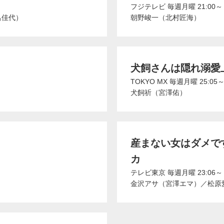
フジテレビ
毎週月曜 21:00～
呂佳代）
朝野峻一（北村匠海）
犬飼さんは隠れ溺愛
TOKYO MX
毎週月曜 25:05
）
犬飼祈（宮澤佑）
産まない女はダメです
カ
テレビ東京
毎週月曜 23:06～
金沢アサ（宮澤エマ）
／
松原