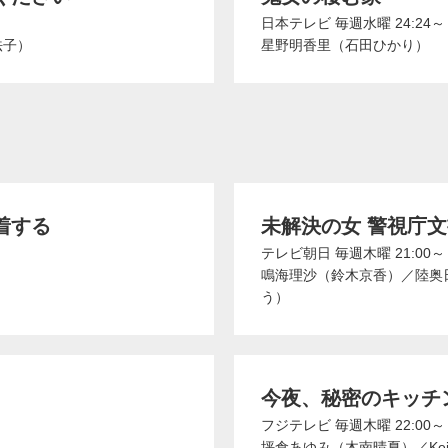
日本テレビ
毎週水曜 24:24～
法子）
星野明香里（石田ひかり）
着する
未解決の女 警視庁文書
テレビ朝日
毎週木曜 21:00～
鳴海理沙（鈴木京香）
／
陸奥
う）
今夜、秘密のキッチ
フジテレビ
毎週木曜 22:00～
）
坪倉あゆみ（木南晴夏）
／
K