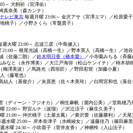
05～
犬飼祈（宮澤佑）
崎真奈美（森カンナ）
テレビ東京
毎週月曜 23:06～
金沢アサ（宮澤エマ）
／
松原愛子
地桃子）
／
小野さくら（常盤貴子）
週火曜 22:00～
志波三彦（中島健人）
21:00～
根尾光誠（高橋一生）
／
野本英人（高橋一生）
／
池谷
誠（佐藤二朗）
／
鈴木明日香（橋本愛）
／
小寺園みちる（斉藤
山みなと（永作博美）
／
大江戸海弥（松山ケンイチ）
／
柿木胡
（梅澤美波）
／
馬路光（西垣匠）
／
野田彩世（加藤小夏）
人（藤竜也）
島結人（基俊介）
／
灰原恵（佐々木美玲）
／
白間宮和也（落合
澄（ディーン・フジオカ）
／
桐生麻帆（瀧内公美）
／
堂島穂乃
 22:00～
野宮ルナ（波瑠）
／
沢辻涼子（麻生久美子）
 21:00～
仲沢桃子（土屋太鳳）
／
黄沢蕾（佐藤勝利）
／
天尾
週水曜 25:00～
岸本奈津子（水崎綾女）
／
遠藤佳乃（篠田麻里
週水曜 24:30～
⼩吹蓉⼦（菅井友香）
／
神栖怜（入山法子）