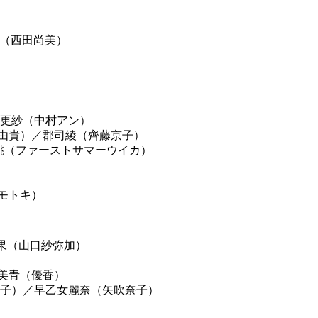
（西田尚美）
更紗（中村アン）
由貴）
／
郡司綾（齊藤京子）
桃（ファーストサマーウイカ）
モトキ）
果（山口紗弥加）
美青（優香）
子）
／
早乙女麗奈（矢吹奈子）