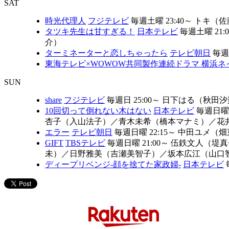
SAT
時光代理人
フジテレビ
毎週土曜 23:40～
トキ（佐
タツキ先生は甘すぎる！
日本テレビ
毎週土曜 21:
介）
ターミネーターと恋しちゃったら
テレビ朝日
毎週土
東海テレビ×WOWOW共同製作連続ドラマ 横浜ネイバー
SUN
share
フジテレビ
毎週日 25:00～
日下はる（秋田汐
10回切って倒れない木はない
日本テレビ
毎週日曜 2
杏子（入山法子）
／
青木未希（橋本マナミ）
／
花
エラー
テレビ朝日
毎週日曜 22:15～
中田ユメ（畑
GIFT
TBSテレビ
毎週日曜 21:00～
伍鉄文人（堤真
未）
／
日野雅美（吉瀬美智子）
／
坂本広江（山口
ディープリベンジ-顔を捨てた家政婦-
日本テレビ