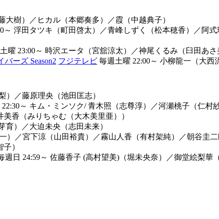
藤大樹）
／
ヒカル（本郷奏多）
／
霞（中越典子）
00～
浮田タツキ（町田啓太）
／
青峰しずく（松本穂香）
／
阿式
曜 23:00～
時沢エータ（宮舘涼太）
／
神尾くるみ（臼田あさ
ズ Season2
フジテレビ
毎週土曜 22:00～
小柳龍一（大西
梨）
／
藤原理央（池田匡志）
2:30～
キム・ミンソク/ 青木照（志尊淳）
／
河瀬桃子（仁村
井美香（みりちゃむ（大木美里亜））
芽育）
／
大迫未央（志田未来）
一）
／
宮下涼（山田裕貴）
／
霧山人香（有村架純）
／
朝谷圭二
智子）
毎週日 24:59～
佐藤香子 (高村望美)（堀未央奈）
／
御堂絵梨華