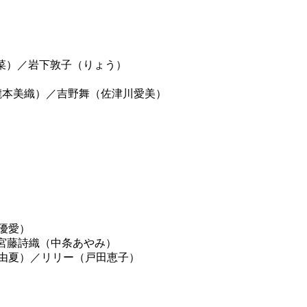
菜）
／
岩下敦子（りょう）
瀧本美織）
／
吉野舞（佐津川愛美）
優愛）
宮藤詩織（中条あやみ）
由夏）
／
リリー（戸田恵子）