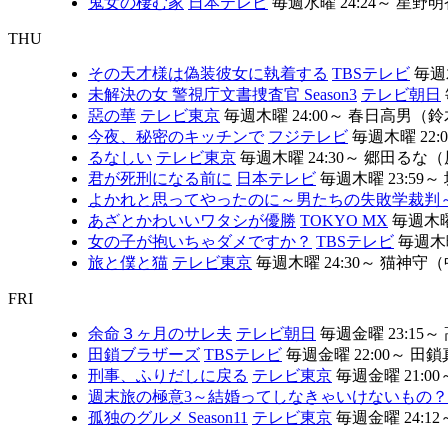
鬼女の棲む家
日本テレビ
毎週水曜 24:24～
星野明
THU
その天才様は偽装彼女に執着する
TBSテレビ
毎週木
未解決の女 警視庁文書捜査官 Season3
テレビ朝日
惡の華
テレビ東京
毎週木曜 24:00～
春日高男（鈴
今夜、秘密のキッチンで
フジテレビ
毎週木曜 22:
るなしい
テレビ東京
毎週木曜 24:30～
郷田るな（
君が死刑になる前に
日本テレビ
毎週木曜 23:59～
よかれと思ってやったのに～男たちの失敗学裁判
あざとかわいいワタシが優勝
TOKYO MX
毎週木曜 
女の子が抱いちゃダメですか？
TBSテレビ
毎週木曜
旅と僕と猫
テレビ東京
毎週木曜 24:30～
猫神守（
FRI
余命３ヶ月のサレ夫
テレビ朝日
毎週金曜 23:15～
田鎖ブラザーズ
TBSテレビ
毎週金曜 22:00～
田鎖
刑事、ふりだしに戻る
テレビ東京
毎週金曜 21:00
週末旅の極意3～結婚ってしなきゃいけないもの
孤独のグルメ Season11
テレビ東京
毎週金曜 24:12