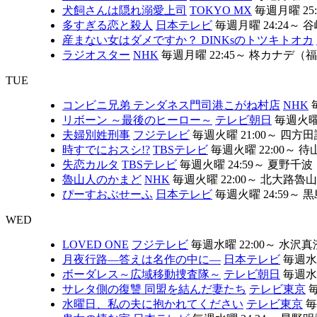
犬飼さんは隠れ溺愛上司
TOKYO MX
毎週月曜 25:
多すぎる恋と殺人
日本テレビ
毎週月曜 24:24～
谷
産まない女はダメですか？ DINKsのトツキトオカ
ラジオスター
NHK
毎週月曜 22:45～
柊カナデ（福
TUE
コンビニ兄弟 テンダネス門司港こがね村店
NHK
毎
リボーン ～最後のヒーロー～
テレビ朝日
毎週火曜 
夫婦別姓刑事
フジテレビ
毎週火曜 21:00～
四方田
時すでにおスシ!?
TBSテレビ
毎週火曜 22:00～
待
失恋カルタ
TBSテレビ
毎週火曜 24:59～
夏野千波
魯山人のかまど
NHK
毎週火曜 22:00～
北大路魯山
ぴーすおぶせーふ
日本テレビ
毎週火曜 24:59～
黒
WED
LOVED ONE
フジテレビ
毎週水曜 22:00～
水沢真
月夜行路―答えは名作の中に―
日本テレビ
毎週水曜
ボーダレス～広域移動捜査隊～
テレビ朝日
毎週水曜
サレタ側の復讐 同盟を結んだ妻たち
テレビ東京
毎
水曜日、私の夫に抱かれてください
テレビ東京
毎