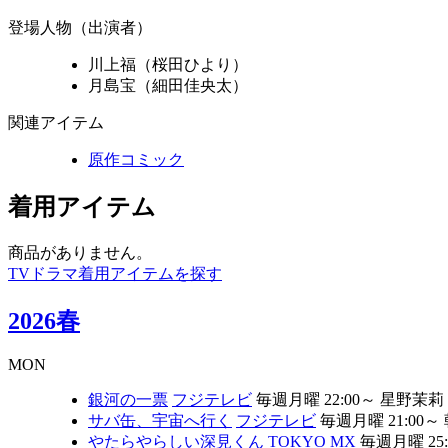
登場人物（出演者）
川上福（桜田ひより）
月島宝（細田佳央太）
関連アイテム
原作コミック
着用アイテム
商品がありません。
TVドラマ着用アイテムを探す
2026春
MON
銀河の一票
フジテレビ
毎週月曜 22:00～
星野茉莉
サバ缶、宇宙へ行く
フジテレビ
毎週月曜 21:00～
やたらやらしい深見くん
TOKYO MX
毎週月曜 25: