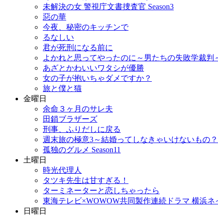
未解決の女 警視庁文書捜査官 Season3
惡の華
今夜、秘密のキッチンで
るなしい
君が死刑になる前に
よかれと思ってやったのに～男たちの失敗学裁判
あざとかわいいワタシが優勝
女の子が抱いちゃダメですか？
旅と僕と猫
金曜日
余命３ヶ月のサレ夫
田鎖ブラザーズ
刑事、ふりだしに戻る
週末旅の極意3～結婚ってしなきゃいけないもの
孤独のグルメ Season11
土曜日
時光代理人
タツキ先生は甘すぎる！
ターミネーターと恋しちゃったら
東海テレビ×WOWOW共同製作連続ドラマ 横浜ネイバー
日曜日