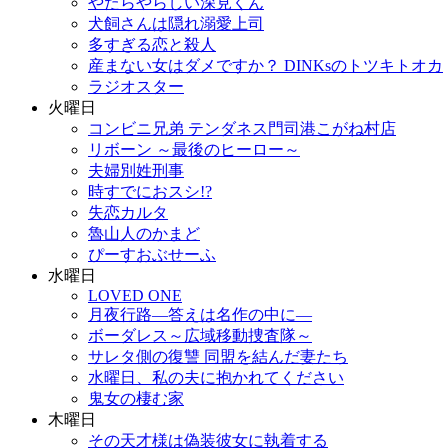
やたらやらしい深見くん
犬飼さんは隠れ溺愛上司
多すぎる恋と殺人
産まない女はダメですか？ DINKsのトツキトオカ
ラジオスター
火曜日
コンビニ兄弟 テンダネス門司港こがね村店
リボーン ～最後のヒーロー～
夫婦別姓刑事
時すでにおスシ!?
失恋カルタ
魯山人のかまど
ぴーすおぶせーふ
水曜日
LOVED ONE
月夜行路―答えは名作の中に―
ボーダレス～広域移動捜査隊～
サレタ側の復讐 同盟を結んだ妻たち
水曜日、私の夫に抱かれてください
鬼女の棲む家
木曜日
その天才様は偽装彼女に執着する