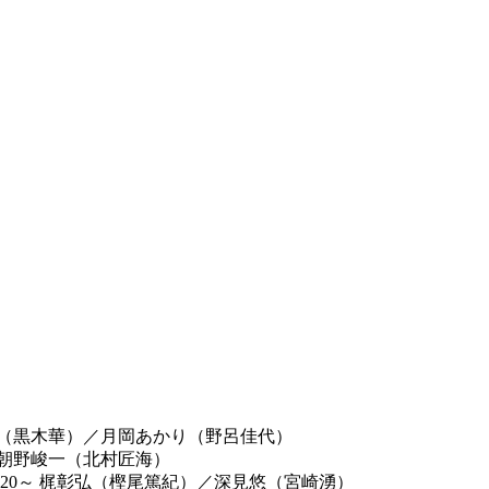
（黒木華）
／
月岡あかり（野呂佳代）
朝野峻一（北村匠海）
20～
梶彰弘（樫尾篤紀）
／
深見悠（宮崎湧）