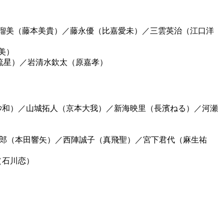
瑠美（藤本美貴）
／
藤永優（比嘉愛未）
／
三雲英治（江口洋
美）
流星）
／
岩清水欽太（原嘉孝）
紗和）
／
山城拓人（京本大我）
／
新海映里（長濱ねる）
／
河瀬
郎（本田響矢）
／
西陣誠子（真飛聖）
／
宮下君代（麻生祐
（石川恋）