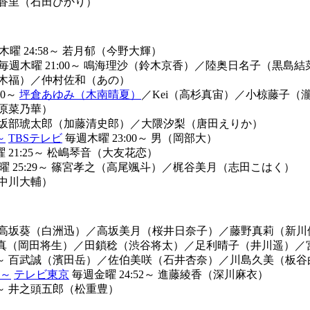
香里（石田ひかり）
曜 24:58～
若月郁（今野大輝）
毎週木曜 21:00～
鳴海理沙（鈴木京香）
／
陸奥日名子（黒島結
木福）
／
仲村佐和（あの）
00～
坪倉あゆみ（木南晴夏）
／
Kei（高杉真宙）
／
小椋藤子（
原菜乃華）
坂部琥太郎（加藤清史郎）
／
大隈汐梨（唐田えりか）
～
TBSテレビ
毎週木曜 23:00～
男（岡部大）
21:25～
松嶋琴音（大友花恋）
 25:29～
篠宮孝之（高尾颯斗）
／
梶谷美月（志田こはく）
中川大輔）
高坂葵（白洲迅）
／
高坂美月（桜井日奈子）
／
藤野真莉（新川
真（岡田将生）
／
田鎖稔（渋谷将太）
／
足利晴子（井川遥）
／
～
百武誠（濱田岳）
／
佐伯美咲（石井杏奈）
／
川島久美（板谷
？～
テレビ東京
毎週金曜 24:52～
進藤綾香（深川麻衣）
～
井之頭五郎（松重豊）