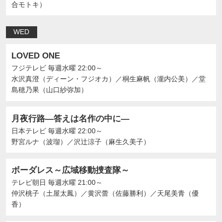
合モトキ）
WED
LOVED ONE
フジテレビ
毎週水曜 22:00～
水沢真澄（ディーン・フジオカ）
／
桐生麻帆（瀧内公美）
／
堂
島穂乃果（山口紗弥加）
月夜行路―答えは名作の中に―
日本テレビ
毎週水曜 22:00～
野宮ルナ（波瑠）
／
沢辻涼子（麻生久美子）
ボーダレス～広域移動捜査隊～
テレビ朝日
毎週水曜 21:00～
仲沢桃子（土屋太鳳）
／
黄沢蕾（佐藤勝利）
／
天尾美青（優
香）