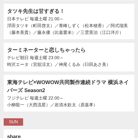
タツキ先生は甘すぎる！
日本テレビ
毎週土曜 21:00～
浮田タツキ（町田啓太）
／
青峰しずく（松本穂香）
／
阿式瑠美
（藤本美貴）
／
藤永優（比嘉愛未）
／
三雲英治（江口洋介）
ターミネーターと恋しちゃったら
テレビ朝日
毎週土曜 23:00～
時沢エータ（宮舘涼太）
／
神尾くるみ（臼田あさ美）
東海テレビ×WOWOW共同製作連続ドラマ 横浜ネイ
バーズ Season2
フジテレビ
毎週土曜 22:00～
小柳龍一（大西流星）
／
岩清水欽太（原嘉孝）
SUN
share