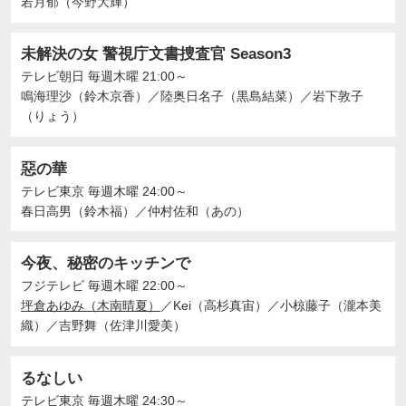
若月郁（今野大輝）
未解決の女 警視庁文書捜査官 Season3
テレビ朝日
毎週木曜 21:00～
鳴海理沙（鈴木京香）
／
陸奥日名子（黒島結菜）
／
岩下敦子
（りょう）
惡の華
テレビ東京
毎週木曜 24:00～
春日高男（鈴木福）
／
仲村佐和（あの）
今夜、秘密のキッチンで
フジテレビ
毎週木曜 22:00～
坪倉あゆみ（木南晴夏）
／
Kei（高杉真宙）
／
小椋藤子（瀧本美
織）
／
吉野舞（佐津川愛美）
るなしい
テレビ東京
毎週木曜 24:30～