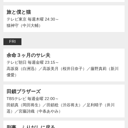
旅と僕と猫
テレビ東京
毎週木曜 24:30～
猫神守（中川大輔）
FRI
余命３ヶ月のサレ夫
テレビ朝日
毎週金曜 23:15～
高坂葵（白洲迅）
／
高坂美月（桜井日奈子）
／
藤野真莉（新川
優愛）
田鎖ブラザーズ
TBSテレビ
毎週金曜 22:00～
田鎖真（岡田将生）
／
田鎖稔（渋谷将太）
／
足利晴子（井川
遥）
／
宮藤詩織（中条あやみ）
刑事、ふりだしに戻る