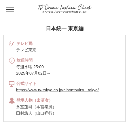
TV ドラマファッ
日本統一 東京編
テレビ局
テレビ東京
放送時間
毎週水曜 25:00
2025年07月02日～
公式サイト
https://www.tv-tokyo.co.jp/nihontouitsu_tokyo/
登場人物（出演者）
氷室蓮司（本宮泰風）
田村悠人（山口祥行）