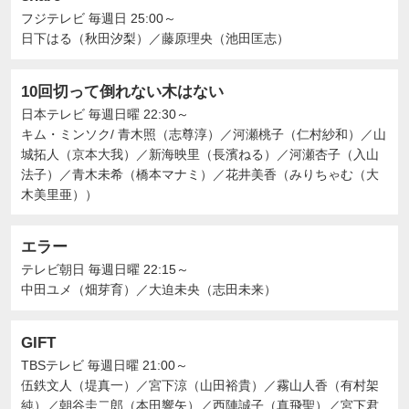
フジテレビ
毎週日 25:00～
日下はる（秋田汐梨）
／
藤原理央（池田匡志）
10回切って倒れない木はない
日本テレビ
毎週日曜 22:30～
キム・ミンソク/ 青木照（志尊淳）
／
河瀬桃子（仁村紗和）
／
山
城拓人（京本大我）
／
新海映里（長濱ねる）
／
河瀬杏子（入山
法子）
／
青木未希（橋本マナミ）
／
花井美香（みりちゃむ（大
木美里亜））
エラー
テレビ朝日
毎週日曜 22:15～
中田ユメ（畑芽育）
／
大迫未央（志田未来）
GIFT
TBSテレビ
毎週日曜 21:00～
伍鉄文人（堤真一）
／
宮下涼（山田裕貴）
／
霧山人香（有村架
純）
／
朝谷圭二郎（本田響矢）
／
西陣誠子（真飛聖）
／
宮下君