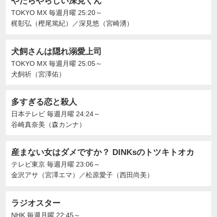
やたらやらしい深見くん
TOKYO MX
毎週月曜 25:20～
梶彰弘（樫尾篤紀）
／
深見悠（宮崎湧）
犬飼さんは隠れ溺愛上司
TOKYO MX
毎週月曜 25:05～
犬飼祈（宮澤佑）
多すぎる恋と殺人
日本テレビ
毎週月曜 24:24～
谷崎真奈美（森カンナ）
産まない女はダメですか？ DINKsのトツキトオカ
テレビ東京
毎週月曜 23:06～
金沢アサ（宮澤エマ）
／
松原愛子（西田尚美）
ラジオスター
NHK
毎週月曜 22:45～