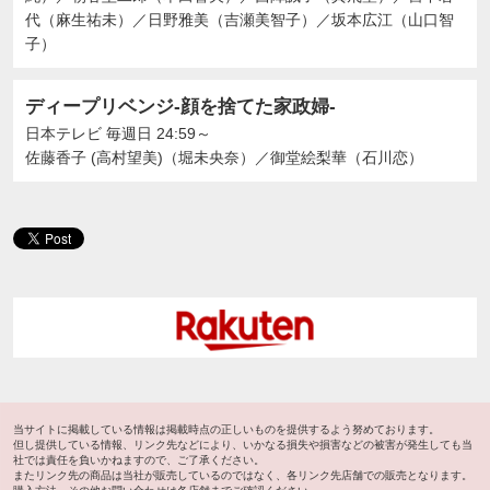
代（麻生祐未）
／
日野雅美（吉瀬美智子）
／
坂本広江（山口智
子）
ディープリベンジ-顔を捨てた家政婦-
日本テレビ
毎週日 24:59～
佐藤香子 (高村望美)（堀未央奈）
／
御堂絵梨華（石川恋）
当サイトに掲載している情報は掲載時点の正しいものを提供するよう努めております。
但し提供している情報、リンク先などにより、いかなる損失や損害などの被害が発生しても当
社では責任を負いかねますので、ご了承ください。
またリンク先の商品は当社が販売しているのではなく、各リンク先店舗での販売となります。