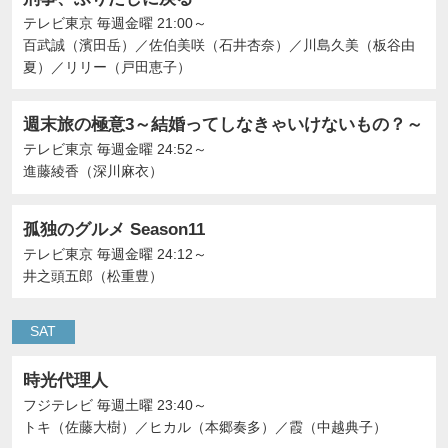
テレビ東京
毎週金曜 21:00～
百武誠（濱田岳）
／
佐伯美咲（石井杏奈）
／
川島久美（板谷由
夏）
／
リリー（戸田恵子）
週末旅の極意3～結婚ってしなきゃいけないもの？～
テレビ東京
毎週金曜 24:52～
進藤綾香（深川麻衣）
孤独のグルメ Season11
テレビ東京
毎週金曜 24:12～
井之頭五郎（松重豊）
SAT
時光代理人
フジテレビ
毎週土曜 23:40～
トキ（佐藤大樹）
／
ヒカル（本郷奏多）
／
霞（中越典子）