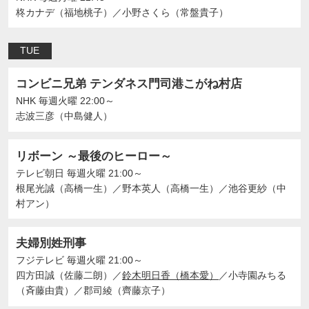
柊カナデ（福地桃子）
／
小野さくら（常盤貴子）
TUE
コンビニ兄弟 テンダネス門司港こがね村店
NHK
毎週火曜 22:00～
志波三彦（中島健人）
リボーン ～最後のヒーロー～
テレビ朝日
毎週火曜 21:00～
根尾光誠（高橋一生）
／
野本英人（高橋一生）
／
池谷更紗（中
村アン）
夫婦別姓刑事
フジテレビ
毎週火曜 21:00～
四方田誠（佐藤二朗）
／
鈴木明日香（橋本愛）
／
小寺園みちる
（斉藤由貴）
／
郡司綾（齊藤京子）