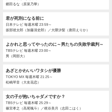
郷田るな（原菜乃華）
君が死刑になる前に
日本テレビ
毎週木曜 23:59～
坂部琥太郎（加藤清史郎）
／
大隈汐梨（唐田えりか）
よかれと思ってやったのに～男たちの失敗学裁判～
TBSテレビ
毎週木曜 23:00～
男（岡部大）
あざとかわいいワタシが優勝
TOKYO MX
毎週木曜 21:25～
松嶋琴音（大友花恋）
女の子が抱いちゃダメですか？
TBSテレビ
毎週木曜 25:29～
篠宮孝之（高尾颯斗）
／
梶谷美月（志田こはく）