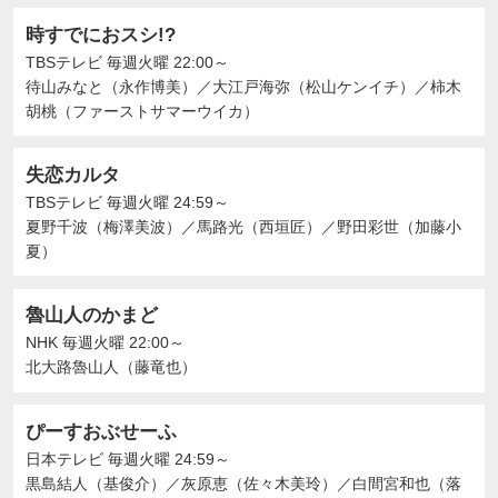
時すでにおスシ!?
TBSテレビ
毎週火曜 22:00～
待山みなと（永作博美）
／
大江戸海弥（松山ケンイチ）
／
柿木
胡桃（ファーストサマーウイカ）
失恋カルタ
TBSテレビ
毎週火曜 24:59～
夏野千波（梅澤美波）
／
馬路光（西垣匠）
／
野田彩世（加藤小
夏）
魯山人のかまど
NHK
毎週火曜 22:00～
北大路魯山人（藤竜也）
ぴーすおぶせーふ
日本テレビ
毎週火曜 24:59～
黒島結人（基俊介）
／
灰原恵（佐々木美玲）
／
白間宮和也（落