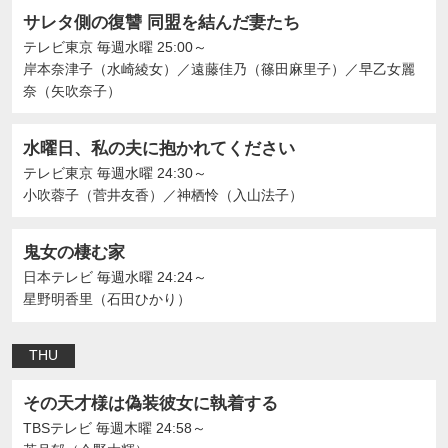
サレタ側の復讐 同盟を結んだ妻たち
テレビ東京
毎週水曜 25:00～
岸本奈津子（水崎綾女）
／
遠藤佳乃（篠田麻里子）
／
早乙女麗
奈（矢吹奈子）
水曜日、私の夫に抱かれてください
テレビ東京
毎週水曜 24:30～
⼩吹蓉⼦（菅井友香）
／
神栖怜（入山法子）
鬼女の棲む家
日本テレビ
毎週水曜 24:24～
星野明香里（石田ひかり）
THU
その天才様は偽装彼女に執着する
TBSテレビ
毎週木曜 24:58～