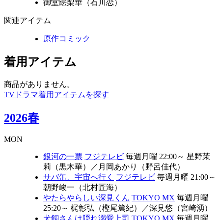
御堂絵梨華（石川恋）
関連アイテム
原作コミック
着用アイテム
商品がありません。
TVドラマ着用アイテムを探す
2026春
MON
銀河の一票
フジテレビ
毎週月曜 22:00～
星野茉
莉（黒木華）
／
月岡あかり（野呂佳代）
サバ缶、宇宙へ行く
フジテレビ
毎週月曜 21:00～
朝野峻一（北村匠海）
やたらやらしい深見くん
TOKYO MX
毎週月曜
25:20～
梶彰弘（樫尾篤紀）
／
深見悠（宮崎湧）
犬飼さんは隠れ溺愛上司
TOKYO MX
毎週月曜