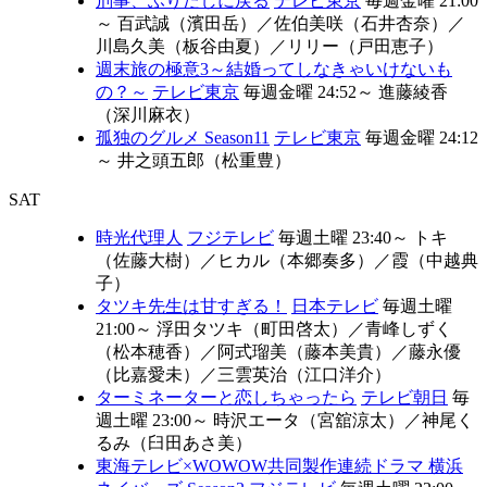
刑事、ふりだしに戻る
テレビ東京
毎週金曜 21:00
～
百武誠（濱田岳）
／
佐伯美咲（石井杏奈）
／
川島久美（板谷由夏）
／
リリー（戸田恵子）
週末旅の極意3～結婚ってしなきゃいけないも
の？～
テレビ東京
毎週金曜 24:52～
進藤綾香
（深川麻衣）
孤独のグルメ Season11
テレビ東京
毎週金曜 24:12
～
井之頭五郎（松重豊）
SAT
時光代理人
フジテレビ
毎週土曜 23:40～
トキ
（佐藤大樹）
／
ヒカル（本郷奏多）
／
霞（中越典
子）
タツキ先生は甘すぎる！
日本テレビ
毎週土曜
21:00～
浮田タツキ（町田啓太）
／
青峰しずく
（松本穂香）
／
阿式瑠美（藤本美貴）
／
藤永優
（比嘉愛未）
／
三雲英治（江口洋介）
ターミネーターと恋しちゃったら
テレビ朝日
毎
週土曜 23:00～
時沢エータ（宮舘涼太）
／
神尾く
るみ（臼田あさ美）
東海テレビ×WOWOW共同製作連続ドラマ 横浜