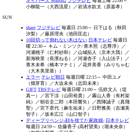
ネイバーズ Season2
フジテレビ
毎週土曜 22:00～
小柳龍一（大西流星）
／
岩清水欽太（原嘉孝）
SUN
share
フジテレビ
毎週日 25:00～
日下はる（秋田
汐梨）
／
藤原理央（池田匡志）
10回切って倒れない木はない
日本テレビ
毎週日
曜 22:30～
キム・ミンソク/ 青木照（志尊淳）
／
河瀬桃子（仁村紗和）
／
山城拓人（京本大我）
／
新海映里（長濱ねる）
／
河瀬杏子（入山法子）
／
青木未希（橋本マナミ）
／
花井美香（みりちゃむ
（大木美里亜））
エラー
テレビ朝日
毎週日曜 22:15～
中田ユメ
（畑芽育）
／
大迫未央（志田未来）
GIFT
TBSテレビ
毎週日曜 21:00～
伍鉄文人（堤
真一）
／
宮下涼（山田裕貴）
／
霧山人香（有村架
純）
／
朝谷圭二郎（本田響矢）
／
西陣誠子（真飛
聖）
／
宮下君代（麻生祐未）
／
日野雅美（吉瀬美
智子）
／
坂本広江（山口智子）
ディープリベンジ-顔を捨てた家政婦-
日本テレビ
毎週日 24:59～
佐藤香子 (高村望美)（堀未央奈）