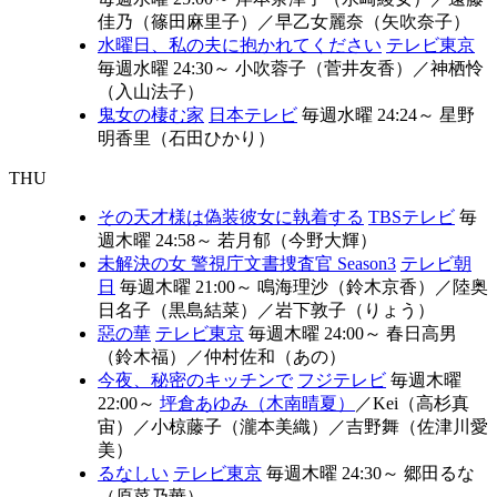
佳乃（篠田麻里子）
／
早乙女麗奈（矢吹奈子）
水曜日、私の夫に抱かれてください
テレビ東京
毎週水曜 24:30～
⼩吹蓉⼦（菅井友香）
／
神栖怜
（入山法子）
鬼女の棲む家
日本テレビ
毎週水曜 24:24～
星野
明香里（石田ひかり）
THU
その天才様は偽装彼女に執着する
TBSテレビ
毎
週木曜 24:58～
若月郁（今野大輝）
未解決の女 警視庁文書捜査官 Season3
テレビ朝
日
毎週木曜 21:00～
鳴海理沙（鈴木京香）
／
陸奥
日名子（黒島結菜）
／
岩下敦子（りょう）
惡の華
テレビ東京
毎週木曜 24:00～
春日高男
（鈴木福）
／
仲村佐和（あの）
今夜、秘密のキッチンで
フジテレビ
毎週木曜
22:00～
坪倉あゆみ（木南晴夏）
／
Kei（高杉真
宙）
／
小椋藤子（瀧本美織）
／
吉野舞（佐津川愛
美）
るなしい
テレビ東京
毎週木曜 24:30～
郷田るな
（原菜乃華）