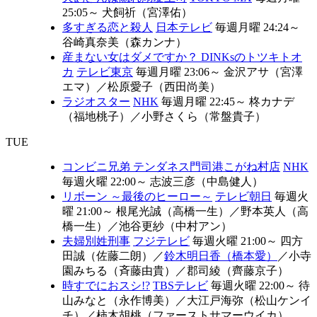
25:05～
犬飼祈（宮澤佑）
多すぎる恋と殺人
日本テレビ
毎週月曜 24:24～
谷崎真奈美（森カンナ）
産まない女はダメですか？ DINKsのトツキトオ
カ
テレビ東京
毎週月曜 23:06～
金沢アサ（宮澤
エマ）
／
松原愛子（西田尚美）
ラジオスター
NHK
毎週月曜 22:45～
柊カナデ
（福地桃子）
／
小野さくら（常盤貴子）
TUE
コンビニ兄弟 テンダネス門司港こがね村店
NHK
毎週火曜 22:00～
志波三彦（中島健人）
リボーン ～最後のヒーロー～
テレビ朝日
毎週火
曜 21:00～
根尾光誠（高橋一生）
／
野本英人（高
橋一生）
／
池谷更紗（中村アン）
夫婦別姓刑事
フジテレビ
毎週火曜 21:00～
四方
田誠（佐藤二朗）
／
鈴木明日香（橋本愛）
／
小寺
園みちる（斉藤由貴）
／
郡司綾（齊藤京子）
時すでにおスシ!?
TBSテレビ
毎週火曜 22:00～
待
山みなと（永作博美）
／
大江戸海弥（松山ケンイ
チ）
／
柿木胡桃（ファーストサマーウイカ）