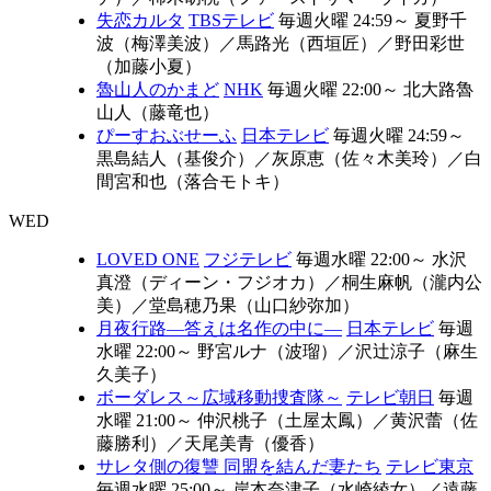
失恋カルタ
TBSテレビ
毎週火曜 24:59～
夏野千
波（梅澤美波）
／
馬路光（西垣匠）
／
野田彩世
（加藤小夏）
魯山人のかまど
NHK
毎週火曜 22:00～
北大路魯
山人（藤竜也）
ぴーすおぶせーふ
日本テレビ
毎週火曜 24:59～
黒島結人（基俊介）
／
灰原恵（佐々木美玲）
／
白
間宮和也（落合モトキ）
WED
LOVED ONE
フジテレビ
毎週水曜 22:00～
水沢
真澄（ディーン・フジオカ）
／
桐生麻帆（瀧内公
美）
／
堂島穂乃果（山口紗弥加）
月夜行路―答えは名作の中に―
日本テレビ
毎週
水曜 22:00～
野宮ルナ（波瑠）
／
沢辻涼子（麻生
久美子）
ボーダレス～広域移動捜査隊～
テレビ朝日
毎週
水曜 21:00～
仲沢桃子（土屋太鳳）
／
黄沢蕾（佐
藤勝利）
／
天尾美青（優香）
サレタ側の復讐 同盟を結んだ妻たち
テレビ東京
毎週水曜 25:00～
岸本奈津子（水崎綾女）
／
遠藤