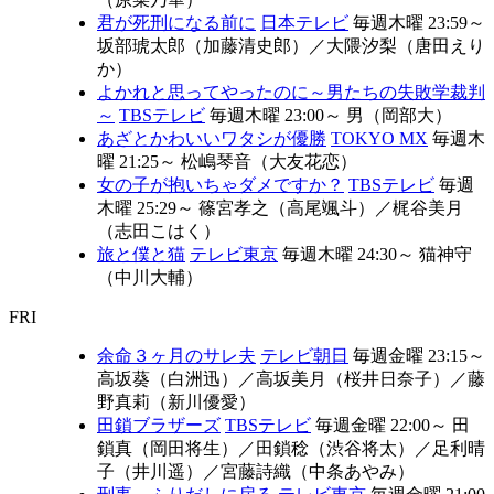
君が死刑になる前に
日本テレビ
毎週木曜 23:59～
坂部琥太郎（加藤清史郎）
／
大隈汐梨（唐田えり
か）
よかれと思ってやったのに～男たちの失敗学裁判
～
TBSテレビ
毎週木曜 23:00～
男（岡部大）
あざとかわいいワタシが優勝
TOKYO MX
毎週木
曜 21:25～
松嶋琴音（大友花恋）
女の子が抱いちゃダメですか？
TBSテレビ
毎週
木曜 25:29～
篠宮孝之（高尾颯斗）
／
梶谷美月
（志田こはく）
旅と僕と猫
テレビ東京
毎週木曜 24:30～
猫神守
（中川大輔）
FRI
余命３ヶ月のサレ夫
テレビ朝日
毎週金曜 23:15～
高坂葵（白洲迅）
／
高坂美月（桜井日奈子）
／
藤
野真莉（新川優愛）
田鎖ブラザーズ
TBSテレビ
毎週金曜 22:00～
田
鎖真（岡田将生）
／
田鎖稔（渋谷将太）
／
足利晴
子（井川遥）
／
宮藤詩織（中条あやみ）