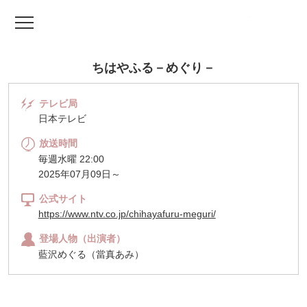
TV ドラマファッ
ちはやふる－めぐり－
テレビ局
日本テレビ
放送時間
毎週水曜 22:00
2025年07月09日～
公式サイト
https://www.ntv.co.jp/chihayafuru-meguri/
登場人物（出演者）
藍沢めぐる（當真あみ）