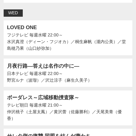
WED
LOVED ONE
フジテレビ
毎週水曜 22:00～
水沢真澄（ディーン・フジオカ）
／
桐生麻帆（瀧内公美）
／
堂
島穂乃果（山口紗弥加）
月夜行路―答えは名作の中に―
日本テレビ
毎週水曜 22:00～
野宮ルナ（波瑠）
／
沢辻涼子（麻生久美子）
ボーダレス～広域移動捜査隊～
テレビ朝日
毎週水曜 21:00～
仲沢桃子（土屋太鳳）
／
黄沢蕾（佐藤勝利）
／
天尾美青（優
香）