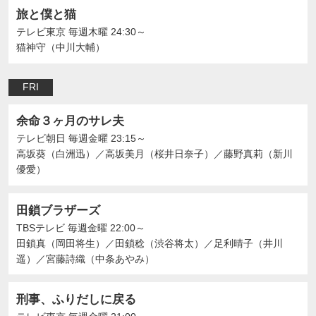
旅と僕と猫
テレビ東京
毎週木曜 24:30～
猫神守（中川大輔）
FRI
余命３ヶ月のサレ夫
テレビ朝日
毎週金曜 23:15～
高坂葵（白洲迅）
／
高坂美月（桜井日奈子）
／
藤野真莉（新川
優愛）
田鎖ブラザーズ
TBSテレビ
毎週金曜 22:00～
田鎖真（岡田将生）
／
田鎖稔（渋谷将太）
／
足利晴子（井川
遥）
／
宮藤詩織（中条あやみ）
刑事、ふりだしに戻る