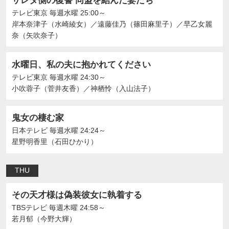
サレタ側の復讐 同盟を結んだ妻たち
テレビ東京
毎週水曜 25:00～
岸本奈津子（水崎綾女）
／
遠藤佳乃（篠田麻里子）
／
早乙女麗
奈（矢吹奈子）
水曜日、私の夫に抱かれてください
テレビ東京
毎週水曜 24:30～
⼩吹蓉⼦（菅井友香）
／
神栖怜（入山法子）
鬼女の棲む家
日本テレビ
毎週水曜 24:24～
星野明香里（石田ひかり）
THU
その天才様は偽装彼女に執着する
TBSテレビ
毎週木曜 24:58～
若月郁（今野大輝）