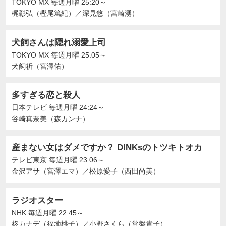
TOKYO MX
毎週月曜 25:20～
梶彰弘（樫尾篤紀）
／
深見悠（宮崎湧）
犬飼さんは隠れ溺愛上司
TOKYO MX
毎週月曜 25:05～
犬飼祈（宮澤佑）
多すぎる恋と殺人
日本テレビ
毎週月曜 24:24～
谷崎真奈美（森カンナ）
産まない女はダメですか？ DINKsのトツキトオカ
テレビ東京
毎週月曜 23:06～
金沢アサ（宮澤エマ）
／
松原愛子（西田尚美）
ラジオスター
NHK
毎週月曜 22:45～
柊カナデ（福地桃子）
／
小野さくら（常盤貴子）