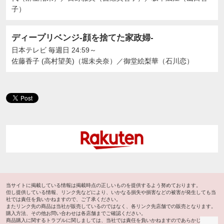
子）
ディープリベンジ-顔を捨てた家政婦-
日本テレビ
毎週日 24:59～
佐藤香子 (高村望美)（堀未央奈）
／
御堂絵梨華（石川恋）
当サイトに掲載している情報は掲載時点の正しいものを提供するよう努めております。
但し提供している情報、リンク先などにより、いかなる損失や損害などの被害が発生しても当
社では責任を負いかねますので、ご了承ください。
またリンク先の商品は当社が販売しているのではなく、各リンク先店舗での販売となります。
購入方法、その他お問い合わせは各店舗までご確認ください。
ペ
商品購入に関するトラブルに関しましては、当社では責任を負いかねますのであらかじめご了