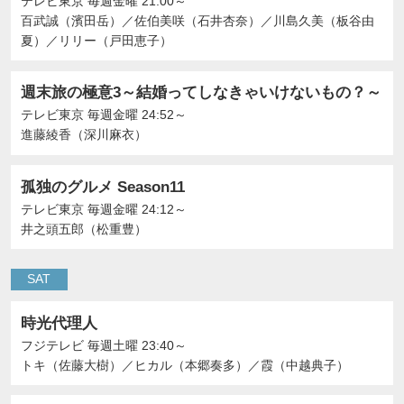
テレビ東京
毎週金曜 21:00～
百武誠（濱田岳）
／
佐伯美咲（石井杏奈）
／
川島久美（板谷由
夏）
／
リリー（戸田恵子）
週末旅の極意3～結婚ってしなきゃいけないもの？～
テレビ東京
毎週金曜 24:52～
進藤綾香（深川麻衣）
孤独のグルメ Season11
テレビ東京
毎週金曜 24:12～
井之頭五郎（松重豊）
SAT
時光代理人
フジテレビ
毎週土曜 23:40～
トキ（佐藤大樹）
／
ヒカル（本郷奏多）
／
霞（中越典子）