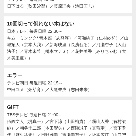
日下はる（秋田汐梨）
／
藤原理央（池田匡志）
10回切って倒れない木はない
日本テレビ
毎週日曜 22:30～
キム・ミンソク/ 青木照（志尊淳）
／
河瀬桃子（仁村紗和）
／
山
城拓人（京本大我）
／
新海映里（長濱ねる）
／
河瀬杏子（入山
法子）
／
青木未希（橋本マナミ）
／
花井美香（みりちゃむ（大
木美里亜））
エラー
テレビ朝日
毎週日曜 22:15～
中田ユメ（畑芽育）
／
大迫未央（志田未来）
GIFT
TBSテレビ
毎週日曜 21:00～
伍鉄文人（堤真一）
／
宮下涼（山田裕貴）
／
霧山人香（有村架
純）
／
朝谷圭二郎（本田響矢）
／
西陣誠子（真飛聖）
／
宮下君
代（麻生祐未）
／
日野雅美（吉瀬美智子）
／
坂本広江（山口智