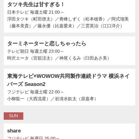
タツキ先生は甘すぎる！
日本テレビ
毎週土曜 21:00～
浮田タツキ（町田啓太）
／
青峰しずく（松本穂香）
／
阿式瑠美
（藤本美貴）
／
藤永優（比嘉愛未）
／
三雲英治（江口洋介）
ターミネーターと恋しちゃったら
テレビ朝日
毎週土曜 23:00～
時沢エータ（宮舘涼太）
／
神尾くるみ（臼田あさ美）
東海テレビ×WOWOW共同製作連続ドラマ 横浜ネイ
バーズ Season2
フジテレビ
毎週土曜 22:00～
小柳龍一（大西流星）
／
岩清水欽太（原嘉孝）
SUN
share
フジテレビ
毎週日 25:00～