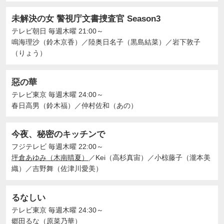
未解決の女 警視庁文書捜査官 Season3
テレビ朝日
毎週木曜 21:00～
鳴海理沙（鈴木京香）
／
陸奥日名子（黒島結菜）
／
岩下敦子
（りょう）
惡の華
テレビ東京
毎週木曜 24:00～
春日高男（鈴木福）
／
仲村佐和（あの）
今夜、秘密のキッチンで
フジテレビ
毎週木曜 22:00～
坪倉あゆみ（木南晴夏）
／
Kei（高杉真宙）
／
小椋藤子（瀧本美
織）
／
吉野舞（佐津川愛美）
るなしい
テレビ東京
毎週木曜 24:30～
郷田るな（原菜乃華）