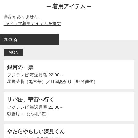
着用アイテム
商品がありません。
TVドラマ着用アイテムを探す
2026春
MON
銀河の一票
フジテレビ
毎週月曜 22:00～
星野茉莉（黒木華）
／
月岡あかり（野呂佳代）
サバ缶、宇宙へ行く
フジテレビ
毎週月曜 21:00～
朝野峻一（北村匠海）
やたらやらしい深見くん