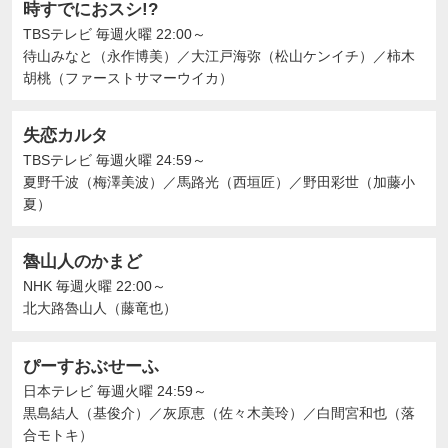
時すでにおスシ!?
TBSテレビ
毎週火曜 22:00～
待山みなと（永作博美）
／
大江戸海弥（松山ケンイチ）
／
柿木
胡桃（ファーストサマーウイカ）
失恋カルタ
TBSテレビ
毎週火曜 24:59～
夏野千波（梅澤美波）
／
馬路光（西垣匠）
／
野田彩世（加藤小
夏）
魯山人のかまど
NHK
毎週火曜 22:00～
北大路魯山人（藤竜也）
ぴーすおぶせーふ
日本テレビ
毎週火曜 24:59～
黒島結人（基俊介）
／
灰原恵（佐々木美玲）
／
白間宮和也（落
合モトキ）