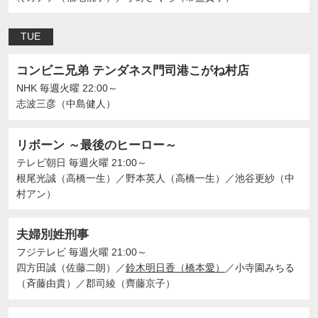
TUE
コンビニ兄弟 テンダネス門司港こがね村店
NHK
毎週火曜 22:00～
志波三彦（中島健人）
リボーン ～最後のヒーロー～
テレビ朝日
毎週火曜 21:00～
根尾光誠（高橋一生）
／
野本英人（高橋一生）
／
池谷更紗（中
村アン）
夫婦別姓刑事
フジテレビ
毎週火曜 21:00～
四方田誠（佐藤二朗）
／
鈴木明日香（橋本愛）
／
小寺園みちる
（斉藤由貴）
／
郡司綾（齊藤京子）