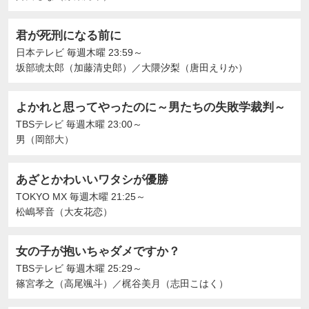
君が死刑になる前に
日本テレビ
毎週木曜 23:59～
坂部琥太郎（加藤清史郎）
／
大隈汐梨（唐田えりか）
よかれと思ってやったのに～男たちの失敗学裁判～
TBSテレビ
毎週木曜 23:00～
男（岡部大）
あざとかわいいワタシが優勝
TOKYO MX
毎週木曜 21:25～
松嶋琴音（大友花恋）
女の子が抱いちゃダメですか？
TBSテレビ
毎週木曜 25:29～
篠宮孝之（高尾颯斗）
／
梶谷美月（志田こはく）