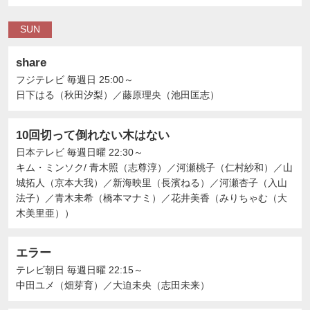
SUN
share
フジテレビ
毎週日 25:00～
日下はる（秋田汐梨）
／
藤原理央（池田匡志）
10回切って倒れない木はない
日本テレビ
毎週日曜 22:30～
キム・ミンソク/ 青木照（志尊淳）
／
河瀬桃子（仁村紗和）
／
山
城拓人（京本大我）
／
新海映里（長濱ねる）
／
河瀬杏子（入山
法子）
／
青木未希（橋本マナミ）
／
花井美香（みりちゃむ（大
木美里亜））
エラー
テレビ朝日
毎週日曜 22:15～
中田ユメ（畑芽育）
／
大迫未央（志田未来）