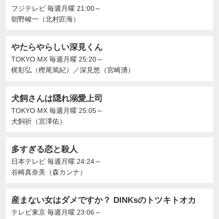
フジテレビ
毎週月曜 21:00～
朝野峻一（北村匠海）
やたらやらしい深見くん
TOKYO MX
毎週月曜 25:20～
梶彰弘（樫尾篤紀）
／
深見悠（宮崎湧）
犬飼さんは隠れ溺愛上司
TOKYO MX
毎週月曜 25:05～
犬飼祈（宮澤佑）
多すぎる恋と殺人
日本テレビ
毎週月曜 24:24～
谷崎真奈美（森カンナ）
産まない女はダメですか？ DINKsのトツキトオカ
テレビ東京
毎週月曜 23:06～