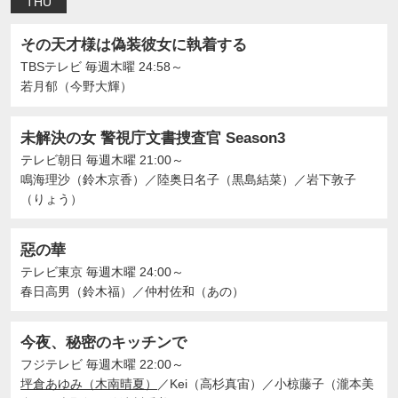
THU
その天才様は偽装彼女に執着する
TBSテレビ
毎週木曜 24:58～
若月郁（今野大輝）
未解決の女 警視庁文書捜査官 Season3
テレビ朝日
毎週木曜 21:00～
鳴海理沙（鈴木京香）
／
陸奥日名子（黒島結菜）
／
岩下敦子
（りょう）
惡の華
テレビ東京
毎週木曜 24:00～
春日高男（鈴木福）
／
仲村佐和（あの）
今夜、秘密のキッチンで
フジテレビ
毎週木曜 22:00～
坪倉あゆみ（木南晴夏）
／
Kei（高杉真宙）
／
小椋藤子（瀧本美