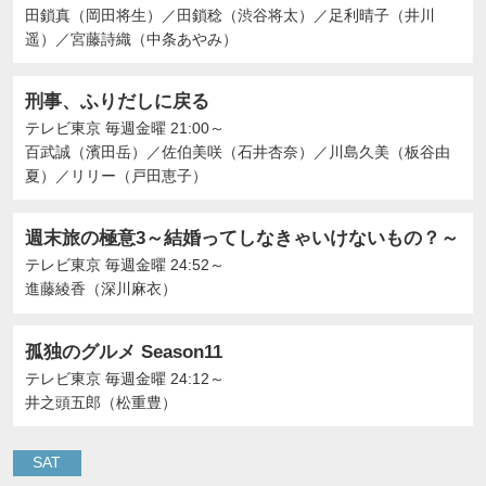
田鎖真（岡田将生）
／
田鎖稔（渋谷将太）
／
足利晴子（井川
遥）
／
宮藤詩織（中条あやみ）
刑事、ふりだしに戻る
テレビ東京
毎週金曜 21:00～
百武誠（濱田岳）
／
佐伯美咲（石井杏奈）
／
川島久美（板谷由
夏）
／
リリー（戸田恵子）
週末旅の極意3～結婚ってしなきゃいけないもの？～
テレビ東京
毎週金曜 24:52～
進藤綾香（深川麻衣）
孤独のグルメ Season11
テレビ東京
毎週金曜 24:12～
井之頭五郎（松重豊）
SAT