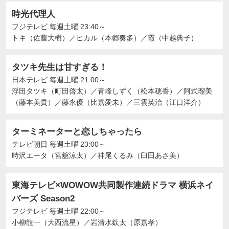
時光代理人
フジテレビ
毎週土曜 23:40～
トキ（佐藤大樹）
／
ヒカル（本郷奏多）
／
霞（中越典子）
タツキ先生は甘すぎる！
日本テレビ
毎週土曜 21:00～
浮田タツキ（町田啓太）
／
青峰しずく（松本穂香）
／
阿式瑠美
（藤本美貴）
／
藤永優（比嘉愛未）
／
三雲英治（江口洋介）
ターミネーターと恋しちゃったら
テレビ朝日
毎週土曜 23:00～
時沢エータ（宮舘涼太）
／
神尾くるみ（臼田あさ美）
東海テレビ×WOWOW共同製作連続ドラマ 横浜ネイ
バーズ Season2
フジテレビ
毎週土曜 22:00～
小柳龍一（大西流星）
／
岩清水欽太（原嘉孝）