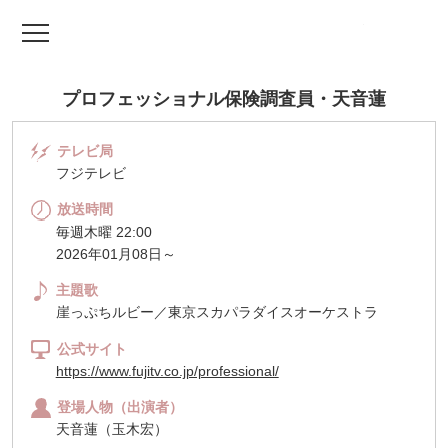
TV ドラマファッ
プロフェッショナル保険調査員・天音蓮
テレビ局
フジテレビ
放送時間
毎週木曜 22:00
2026年01月08日～
主題歌
崖っぷちルビー／東京スカパラダイスオーケストラ
公式サイト
https://www.fujitv.co.jp/professional/
登場人物（出演者）
天音蓮（玉木宏）