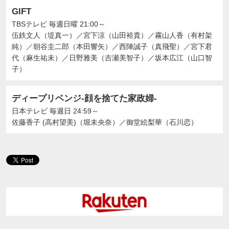
GIFT
TBSテレビ
毎週日曜 21:00～
伍鉄文人（堤真一）
／
宮下涼（山田裕貴）
／
霧山人香（有村架
純）
／
朝谷圭二郎（本田響矢）
／
西陣誠子（真飛聖）
／
宮下君
代（麻生祐未）
／
日野雅美（吉瀬美智子）
／
坂本広江（山口智
子）
ディープリベンジ-顔を捨てた家政婦-
日本テレビ
毎週日 24:59～
佐藤香子 (高村望美)（堀未央奈）
／
御堂絵梨華（石川恋）