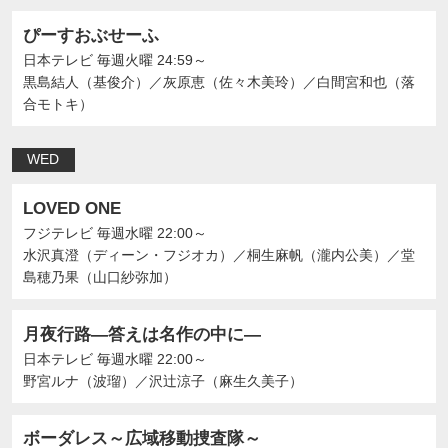
ぴーすおぶせーふ
日本テレビ
毎週火曜 24:59～
黒島結人（基俊介）
／
灰原恵（佐々木美玲）
／
白間宮和也（落
合モトキ）
WED
LOVED ONE
フジテレビ
毎週水曜 22:00～
水沢真澄（ディーン・フジオカ）
／
桐生麻帆（瀧内公美）
／
堂
島穂乃果（山口紗弥加）
月夜行路―答えは名作の中に―
日本テレビ
毎週水曜 22:00～
野宮ルナ（波瑠）
／
沢辻涼子（麻生久美子）
ボーダレス～広域移動捜査隊～