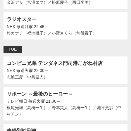
金沢アサ（宮澤エマ）
／
松原愛子（西田尚美）
ラジオスター
NHK
毎週月曜 22:45～
柊カナデ（福地桃子）
／
小野さくら（常盤貴子）
TUE
コンビニ兄弟 テンダネス門司港こがね村店
NHK
毎週火曜 22:00～
志波三彦（中島健人）
リボーン ～最後のヒーロー～
テレビ朝日
毎週火曜 21:00～
根尾光誠（高橋一生）
／
野本英人（高橋一生）
／
池谷更紗（中
村アン）
夫婦別姓刑事