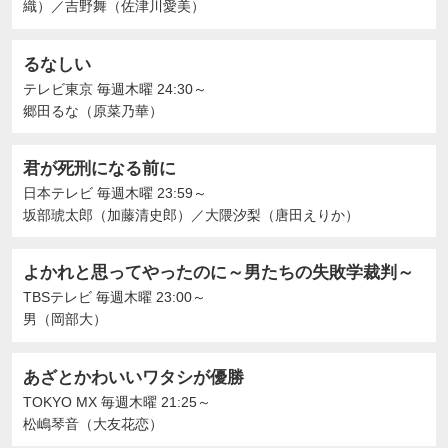
織）
／
吉野舞（佐津川愛美）
るなしい
テレビ東京
毎週木曜 24:30～
郷田るな（原菜乃華）
君が死刑になる前に
日本テレビ
毎週木曜 23:59～
坂部琥太郎（加藤清史郎）
／
大隈汐梨（唐田えりか）
よかれと思ってやったのに～男たちの失敗学裁判～
TBSテレビ
毎週木曜 23:00～
男（岡部大）
あざとかわいいワタシが優勝
TOKYO MX
毎週木曜 21:25～
松嶋琴音（大友花恋）