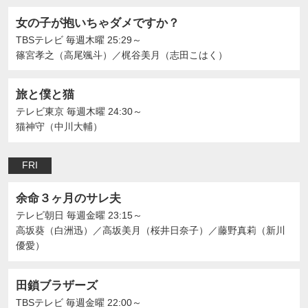
女の子が抱いちゃダメですか？
TBSテレビ
毎週木曜 25:29～
篠宮孝之（高尾颯斗）
／
梶谷美月（志田こはく）
旅と僕と猫
テレビ東京
毎週木曜 24:30～
猫神守（中川大輔）
FRI
余命３ヶ月のサレ夫
テレビ朝日
毎週金曜 23:15～
高坂葵（白洲迅）
／
高坂美月（桜井日奈子）
／
藤野真莉（新川
優愛）
田鎖ブラザーズ
TBSテレビ
毎週金曜 22:00～