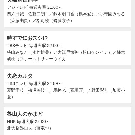
フジテレビ
毎週火曜 21:00～
四方田誠（佐藤二朗）
／
鈴木明日香（橋本愛）
／
小寺園みちる
（斉藤由貴）
／
郡司綾（齊藤京子）
時すでにおスシ!?
TBSテレビ
毎週火曜 22:00～
待山みなと（永作博美）
／
大江戸海弥（松山ケンイチ）
／
柿木
胡桃（ファーストサマーウイカ）
失恋カルタ
TBSテレビ
毎週火曜 24:59～
夏野千波（梅澤美波）
／
馬路光（西垣匠）
／
野田彩世（加藤小
夏）
魯山人のかまど
NHK
毎週火曜 22:00～
北大路魯山人（藤竜也）