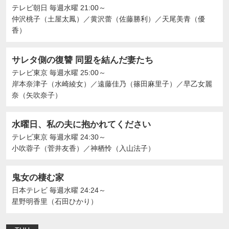
テレビ朝日
毎週水曜 21:00～
仲沢桃子（土屋太鳳）
／
黄沢蕾（佐藤勝利）
／
天尾美青（優
香）
サレタ側の復讐 同盟を結んだ妻たち
テレビ東京
毎週水曜 25:00～
岸本奈津子（水崎綾女）
／
遠藤佳乃（篠田麻里子）
／
早乙女麗
奈（矢吹奈子）
水曜日、私の夫に抱かれてください
テレビ東京
毎週水曜 24:30～
⼩吹蓉⼦（菅井友香）
／
神栖怜（入山法子）
鬼女の棲む家
日本テレビ
毎週水曜 24:24～
星野明香里（石田ひかり）