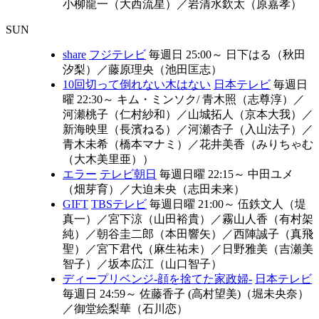
小柳龍一（大西流星）
／
岩清水欽太（原嘉孝）
SUN
share
フジテレビ
毎週日 25:00～
日下はる（秋田
汐梨）
／
藤原理央（池田匡志）
10回切って倒れない木はない
日本テレビ
毎週日
曜 22:30～
キム・ミンソク/ 青木照（志尊淳）
／
河瀬桃子（仁村紗和）
／
山城拓人（京本大我）
／
新海映里（長濱ねる）
／
河瀬杏子（入山法子）
／
青木未希（橋本マナミ）
／
花井美香（みりちゃむ
（大木美里亜））
エラー
テレビ朝日
毎週日曜 22:15～
中田ユメ
（畑芽育）
／
大迫未央（志田未来）
GIFT
TBSテレビ
毎週日曜 21:00～
伍鉄文人（堤
真一）
／
宮下涼（山田裕貴）
／
霧山人香（有村架
純）
／
朝谷圭二郎（本田響矢）
／
西陣誠子（真飛
聖）
／
宮下君代（麻生祐未）
／
日野雅美（吉瀬美
智子）
／
坂本広江（山口智子）
ディープリベンジ-顔を捨てた家政婦-
日本テレビ
毎週日 24:59～
佐藤香子 (高村望美)（堀未央奈）
／
御堂絵梨華（石川恋）