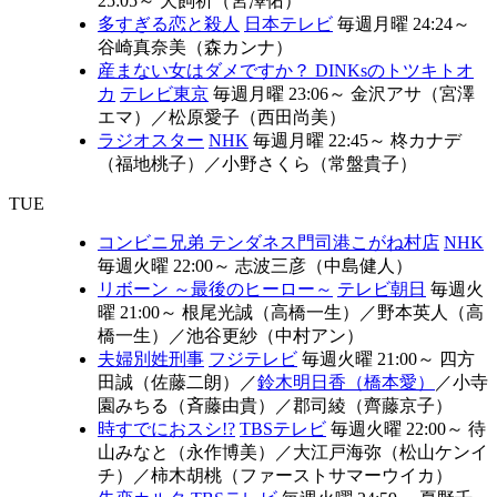
25:05～
犬飼祈（宮澤佑）
多すぎる恋と殺人
日本テレビ
毎週月曜 24:24～
谷崎真奈美（森カンナ）
産まない女はダメですか？ DINKsのトツキトオ
カ
テレビ東京
毎週月曜 23:06～
金沢アサ（宮澤
エマ）
／
松原愛子（西田尚美）
ラジオスター
NHK
毎週月曜 22:45～
柊カナデ
（福地桃子）
／
小野さくら（常盤貴子）
TUE
コンビニ兄弟 テンダネス門司港こがね村店
NHK
毎週火曜 22:00～
志波三彦（中島健人）
リボーン ～最後のヒーロー～
テレビ朝日
毎週火
曜 21:00～
根尾光誠（高橋一生）
／
野本英人（高
橋一生）
／
池谷更紗（中村アン）
夫婦別姓刑事
フジテレビ
毎週火曜 21:00～
四方
田誠（佐藤二朗）
／
鈴木明日香（橋本愛）
／
小寺
園みちる（斉藤由貴）
／
郡司綾（齊藤京子）
時すでにおスシ!?
TBSテレビ
毎週火曜 22:00～
待
山みなと（永作博美）
／
大江戸海弥（松山ケンイ
チ）
／
柿木胡桃（ファーストサマーウイカ）