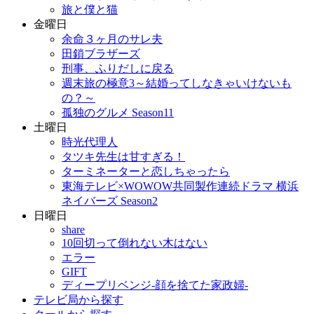
旅と僕と猫
金曜日
余命３ヶ月のサレ夫
田鎖ブラザーズ
刑事、ふりだしに戻る
週末旅の極意3～結婚ってしなきゃいけないも
の？～
孤独のグルメ Season11
土曜日
時光代理人
タツキ先生は甘すぎる！
ターミネーターと恋しちゃったら
東海テレビ×WOWOW共同製作連続ドラマ 横浜
ネイバーズ Season2
日曜日
share
10回切って倒れない木はない
エラー
GIFT
ディープリベンジ-顔を捨てた家政婦-
テレビ局から探す