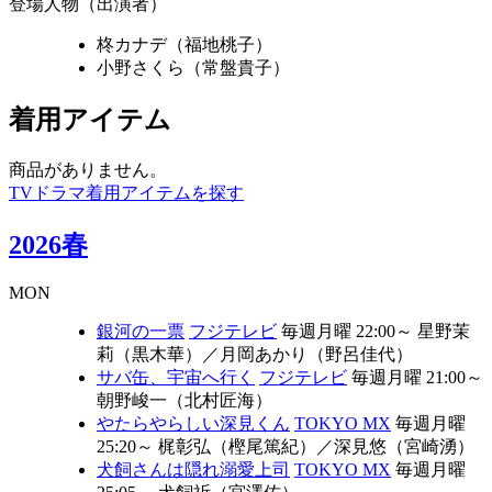
登場人物（出演者）
柊カナデ（福地桃子）
小野さくら（常盤貴子）
着用アイテム
商品がありません。
TVドラマ着用アイテムを探す
2026春
MON
銀河の一票
フジテレビ
毎週月曜 22:00～
星野茉
莉（黒木華）
／
月岡あかり（野呂佳代）
サバ缶、宇宙へ行く
フジテレビ
毎週月曜 21:00～
朝野峻一（北村匠海）
やたらやらしい深見くん
TOKYO MX
毎週月曜
25:20～
梶彰弘（樫尾篤紀）
／
深見悠（宮崎湧）
犬飼さんは隠れ溺愛上司
TOKYO MX
毎週月曜