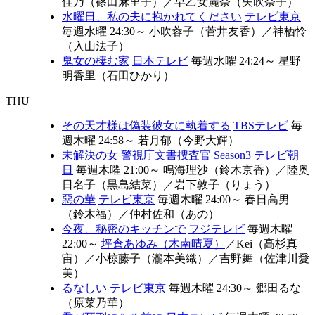
佳乃（篠田麻里子）
／
早乙女麗奈（矢吹奈子）
水曜日、私の夫に抱かれてください
テレビ東京
毎週水曜 24:30～
⼩吹蓉⼦（菅井友香）
／
神栖怜
（入山法子）
鬼女の棲む家
日本テレビ
毎週水曜 24:24～
星野
明香里（石田ひかり）
THU
その天才様は偽装彼女に執着する
TBSテレビ
毎
週木曜 24:58～
若月郁（今野大輝）
未解決の女 警視庁文書捜査官 Season3
テレビ朝
日
毎週木曜 21:00～
鳴海理沙（鈴木京香）
／
陸奥
日名子（黒島結菜）
／
岩下敦子（りょう）
惡の華
テレビ東京
毎週木曜 24:00～
春日高男
（鈴木福）
／
仲村佐和（あの）
今夜、秘密のキッチンで
フジテレビ
毎週木曜
22:00～
坪倉あゆみ（木南晴夏）
／
Kei（高杉真
宙）
／
小椋藤子（瀧本美織）
／
吉野舞（佐津川愛
美）
るなしい
テレビ東京
毎週木曜 24:30～
郷田るな
（原菜乃華）