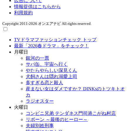
広告について
情報提供はこちらから
利用規約
Copyright 2011-2026 オンエアナビ All rights reserved.
TVドラマファッションチェック トップ
最新「2026春ドラマ」をチェック！
月曜日
銀河の一票
サバ缶、宇宙へ行く
やたらやらしい深見くん
犬飼さんは隠れ溺愛上司
多すぎる恋と殺人
産まない女はダメですか？ DINKsのトツキトオ
カ
ラジオスター
火曜日
コンビニ兄弟 テンダネス門司港こがね村店
リボーン ～最後のヒーロー～
夫婦別姓刑事