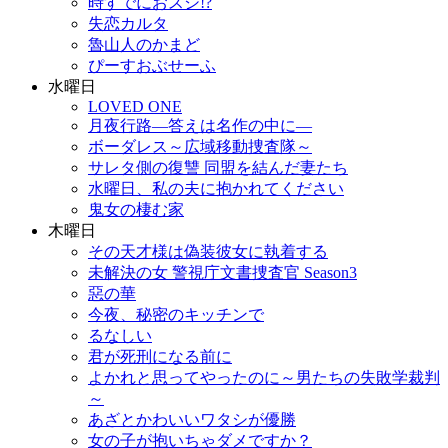
時すでにおスシ!?
失恋カルタ
魯山人のかまど
ぴーすおぶせーふ
水曜日
LOVED ONE
月夜行路―答えは名作の中に―
ボーダレス～広域移動捜査隊～
サレタ側の復讐 同盟を結んだ妻たち
水曜日、私の夫に抱かれてください
鬼女の棲む家
木曜日
その天才様は偽装彼女に執着する
未解決の女 警視庁文書捜査官 Season3
惡の華
今夜、秘密のキッチンで
るなしい
君が死刑になる前に
よかれと思ってやったのに～男たちの失敗学裁判
～
あざとかわいいワタシが優勝
女の子が抱いちゃダメですか？