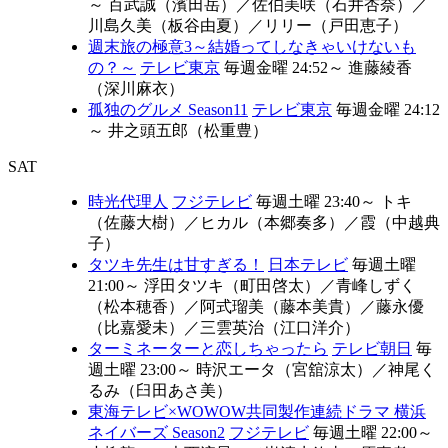
～
百武誠（濱田岳）
／
佐伯美咲（石井杏奈）
／
川島久美（板谷由夏）
／
リリー（戸田恵子）
週末旅の極意3～結婚ってしなきゃいけないも
の？～
テレビ東京
毎週金曜 24:52～
進藤綾香
（深川麻衣）
孤独のグルメ Season11
テレビ東京
毎週金曜 24:12
～
井之頭五郎（松重豊）
SAT
時光代理人
フジテレビ
毎週土曜 23:40～
トキ
（佐藤大樹）
／
ヒカル（本郷奏多）
／
霞（中越典
子）
タツキ先生は甘すぎる！
日本テレビ
毎週土曜
21:00～
浮田タツキ（町田啓太）
／
青峰しずく
（松本穂香）
／
阿式瑠美（藤本美貴）
／
藤永優
（比嘉愛未）
／
三雲英治（江口洋介）
ターミネーターと恋しちゃったら
テレビ朝日
毎
週土曜 23:00～
時沢エータ（宮舘涼太）
／
神尾く
るみ（臼田あさ美）
東海テレビ×WOWOW共同製作連続ドラマ 横浜
ネイバーズ Season2
フジテレビ
毎週土曜 22:00～