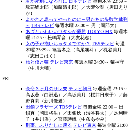
君が死刑になる前に
日本テレビ
毎週木曜 23:59～
坂部琥太郎（加藤清史郎）
／
大隈汐梨（唐田えり
か）
よかれと思ってやったのに～男たちの失敗学裁判
～
TBSテレビ
毎週木曜 23:00～
男（岡部大）
あざとかわいいワタシが優勝
TOKYO MX
毎週木
曜 21:25～
松嶋琴音（大友花恋）
女の子が抱いちゃダメですか？
TBSテレビ
毎週
木曜 25:29～
篠宮孝之（高尾颯斗）
／
梶谷美月
（志田こはく）
旅と僕と猫
テレビ東京
毎週木曜 24:30～
猫神守
（中川大輔）
FRI
余命３ヶ月のサレ夫
テレビ朝日
毎週金曜 23:15～
高坂葵（白洲迅）
／
高坂美月（桜井日奈子）
／
藤
野真莉（新川優愛）
田鎖ブラザーズ
TBSテレビ
毎週金曜 22:00～
田
鎖真（岡田将生）
／
田鎖稔（渋谷将太）
／
足利晴
子（井川遥）
／
宮藤詩織（中条あやみ）
刑事、ふりだしに戻る
テレビ東京
毎週金曜 21:00