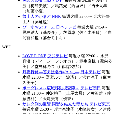
失恋カルタ
TBSテレビ
毎週火曜 24:59～
夏野千
波（梅澤美波）
／
馬路光（西垣匠）
／
野田彩世
（加藤小夏）
魯山人のかまど
NHK
毎週火曜 22:00～
北大路魯
山人（藤竜也）
ぴーすおぶせーふ
日本テレビ
毎週火曜 24:59～
黒島結人（基俊介）
／
灰原恵（佐々木美玲）
／
白
間宮和也（落合モトキ）
WED
LOVED ONE
フジテレビ
毎週水曜 22:00～
水沢
真澄（ディーン・フジオカ）
／
桐生麻帆（瀧内公
美）
／
堂島穂乃果（山口紗弥加）
月夜行路―答えは名作の中に―
日本テレビ
毎週
水曜 22:00～
野宮ルナ（波瑠）
／
沢辻涼子（麻生
久美子）
ボーダレス～広域移動捜査隊～
テレビ朝日
毎週
水曜 21:00～
仲沢桃子（土屋太鳳）
／
黄沢蕾（佐
藤勝利）
／
天尾美青（優香）
サレタ側の復讐 同盟を結んだ妻たち
テレビ東京
毎週水曜 25:00～
岸本奈津子（水崎綾女）
／
遠藤