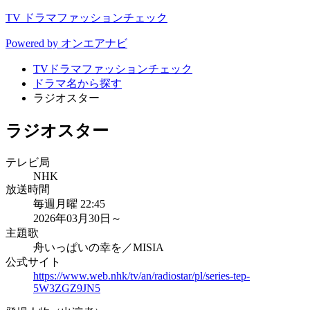
TV ドラマファッションチェック
Powered by オンエアナビ
TVドラマファッションチェック
ドラマ名から探す
ラジオスター
ラジオスター
テレビ局
NHK
放送時間
毎週月曜 22:45
2026年03月30日～
主題歌
舟いっぱいの幸を／MISIA
公式サイト
https://www.web.nhk/tv/an/radiostar/pl/series-tep-
5W3ZGZ9JN5