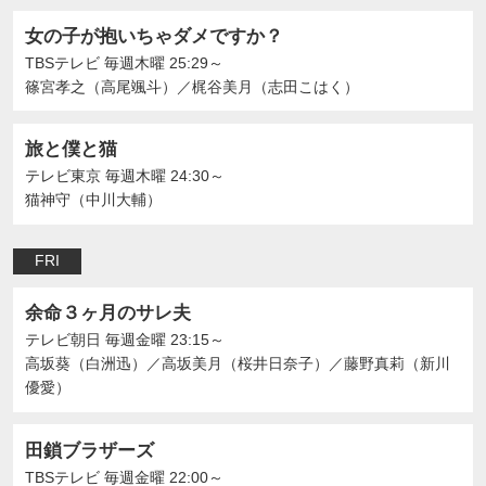
女の子が抱いちゃダメですか？
TBSテレビ
毎週木曜 25:29～
篠宮孝之（高尾颯斗）
／
梶谷美月（志田こはく）
旅と僕と猫
テレビ東京
毎週木曜 24:30～
猫神守（中川大輔）
FRI
余命３ヶ月のサレ夫
テレビ朝日
毎週金曜 23:15～
高坂葵（白洲迅）
／
高坂美月（桜井日奈子）
／
藤野真莉（新川
優愛）
田鎖ブラザーズ
TBSテレビ
毎週金曜 22:00～