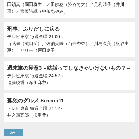
田鎖真（岡田将生）
／
田鎖稔（渋谷将太）
／
足利晴子（井川
遥）
／
宮藤詩織（中条あやみ）
刑事、ふりだしに戻る
テレビ東京
毎週金曜 21:00～
百武誠（濱田岳）
／
佐伯美咲（石井杏奈）
／
川島久美（板谷由
夏）
／
リリー（戸田恵子）
週末旅の極意3～結婚ってしなきゃいけないもの？～
テレビ東京
毎週金曜 24:52～
進藤綾香（深川麻衣）
孤独のグルメ Season11
テレビ東京
毎週金曜 24:12～
井之頭五郎（松重豊）
SAT