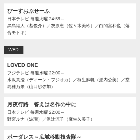
ぴーすおぶせーふ
日本テレビ
毎週火曜 24:59～
黒島結人（基俊介）
／
灰原恵（佐々木美玲）
／
白間宮和也（落
合モトキ）
WED
LOVED ONE
フジテレビ
毎週水曜 22:00～
水沢真澄（ディーン・フジオカ）
／
桐生麻帆（瀧内公美）
／
堂
島穂乃果（山口紗弥加）
月夜行路―答えは名作の中に―
日本テレビ
毎週水曜 22:00～
野宮ルナ（波瑠）
／
沢辻涼子（麻生久美子）
ボーダレス～広域移動捜査隊～