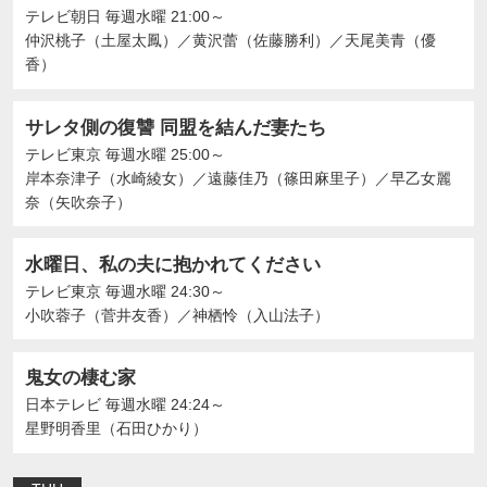
テレビ朝日
毎週水曜 21:00～
仲沢桃子（土屋太鳳）
／
黄沢蕾（佐藤勝利）
／
天尾美青（優
香）
サレタ側の復讐 同盟を結んだ妻たち
テレビ東京
毎週水曜 25:00～
岸本奈津子（水崎綾女）
／
遠藤佳乃（篠田麻里子）
／
早乙女麗
奈（矢吹奈子）
水曜日、私の夫に抱かれてください
テレビ東京
毎週水曜 24:30～
⼩吹蓉⼦（菅井友香）
／
神栖怜（入山法子）
鬼女の棲む家
日本テレビ
毎週水曜 24:24～
星野明香里（石田ひかり）