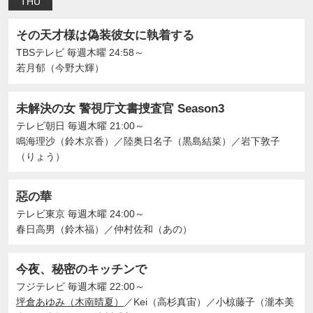
THU
その天才様は偽装彼女に執着する
TBSテレビ
毎週木曜 24:58～
若月郁（今野大輝）
未解決の女 警視庁文書捜査官 Season3
テレビ朝日
毎週木曜 21:00～
鳴海理沙（鈴木京香）
／
陸奥日名子（黒島結菜）
／
岩下敦子
（りょう）
惡の華
テレビ東京
毎週木曜 24:00～
春日高男（鈴木福）
／
仲村佐和（あの）
今夜、秘密のキッチンで
フジテレビ
毎週木曜 22:00～
坪倉あゆみ（木南晴夏）
／
Kei（高杉真宙）
／
小椋藤子（瀧本美