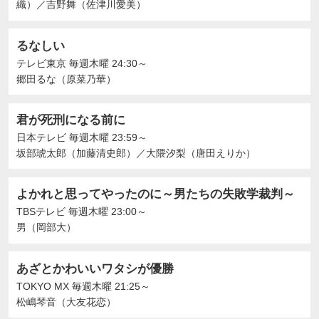
織）
／
吉野舞（佐津川愛美）
るなしい
テレビ東京
毎週木曜 24:30～
郷田るな（原菜乃華）
君が死刑になる前に
日本テレビ
毎週木曜 23:59～
坂部琥太郎（加藤清史郎）
／
大隈汐梨（唐田えりか）
よかれと思ってやったのに～男たちの失敗学裁判～
TBSテレビ
毎週木曜 23:00～
男（岡部大）
あざとかわいいワタシが優勝
TOKYO MX
毎週木曜 21:25～
松嶋琴音（大友花恋）