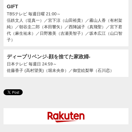
GIFT
TBSテレビ
毎週日曜 21:00～
伍鉄文人（堤真一）
／
宮下涼（山田裕貴）
／
霧山人香（有村架
純）
／
朝谷圭二郎（本田響矢）
／
西陣誠子（真飛聖）
／
宮下君
代（麻生祐未）
／
日野雅美（吉瀬美智子）
／
坂本広江（山口智
子）
ディープリベンジ-顔を捨てた家政婦-
日本テレビ
毎週日 24:59～
佐藤香子 (高村望美)（堀未央奈）
／
御堂絵梨華（石川恋）