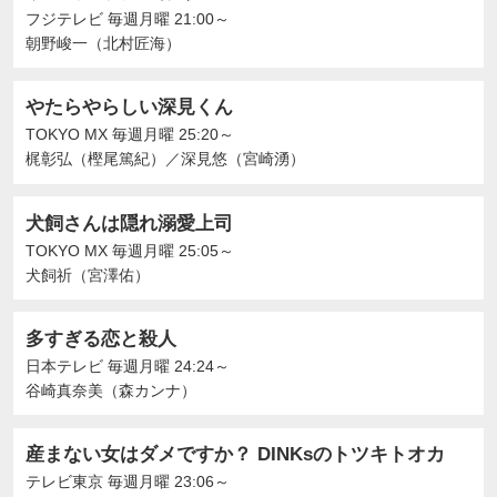
フジテレビ
毎週月曜 21:00～
朝野峻一（北村匠海）
やたらやらしい深見くん
TOKYO MX
毎週月曜 25:20～
梶彰弘（樫尾篤紀）
／
深見悠（宮崎湧）
犬飼さんは隠れ溺愛上司
TOKYO MX
毎週月曜 25:05～
犬飼祈（宮澤佑）
多すぎる恋と殺人
日本テレビ
毎週月曜 24:24～
谷崎真奈美（森カンナ）
産まない女はダメですか？ DINKsのトツキトオカ
テレビ東京
毎週月曜 23:06～