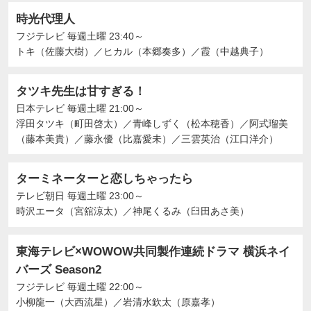
時光代理人
フジテレビ
毎週土曜 23:40～
トキ（佐藤大樹）
／
ヒカル（本郷奏多）
／
霞（中越典子）
タツキ先生は甘すぎる！
日本テレビ
毎週土曜 21:00～
浮田タツキ（町田啓太）
／
青峰しずく（松本穂香）
／
阿式瑠美
（藤本美貴）
／
藤永優（比嘉愛未）
／
三雲英治（江口洋介）
ターミネーターと恋しちゃったら
テレビ朝日
毎週土曜 23:00～
時沢エータ（宮舘涼太）
／
神尾くるみ（臼田あさ美）
東海テレビ×WOWOW共同製作連続ドラマ 横浜ネイ
バーズ Season2
フジテレビ
毎週土曜 22:00～
小柳龍一（大西流星）
／
岩清水欽太（原嘉孝）