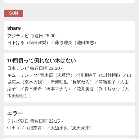
SUN
share
フジテレビ
毎週日 25:00～
日下はる（秋田汐梨）
／
藤原理央（池田匡志）
10回切って倒れない木はない
日本テレビ
毎週日曜 22:30～
キム・ミンソク/ 青木照（志尊淳）
／
河瀬桃子（仁村紗和）
／
山
城拓人（京本大我）
／
新海映里（長濱ねる）
／
河瀬杏子（入山
法子）
／
青木未希（橋本マナミ）
／
花井美香（みりちゃむ（大
木美里亜））
エラー
テレビ朝日
毎週日曜 22:15～
中田ユメ（畑芽育）
／
大迫未央（志田未来）