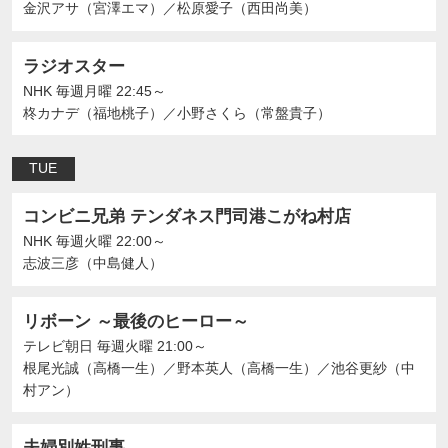
金沢アサ（宮澤エマ）
／
松原愛子（西田尚美）
ラジオスター
NHK
毎週月曜 22:45～
柊カナデ（福地桃子）
／
小野さくら（常盤貴子）
TUE
コンビニ兄弟 テンダネス門司港こがね村店
NHK
毎週火曜 22:00～
志波三彦（中島健人）
リボーン ～最後のヒーロー～
テレビ朝日
毎週火曜 21:00～
根尾光誠（高橋一生）
／
野本英人（高橋一生）
／
池谷更紗（中
村アン）
夫婦別姓刑事