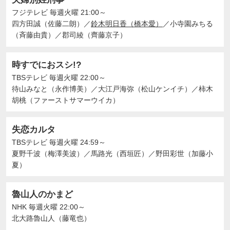
フジテレビ
毎週火曜 21:00～
四方田誠（佐藤二朗）
／
鈴木明日香（橋本愛）
／
小寺園みちる
（斉藤由貴）
／
郡司綾（齊藤京子）
時すでにおスシ!?
TBSテレビ
毎週火曜 22:00～
待山みなと（永作博美）
／
大江戸海弥（松山ケンイチ）
／
柿木
胡桃（ファーストサマーウイカ）
失恋カルタ
TBSテレビ
毎週火曜 24:59～
夏野千波（梅澤美波）
／
馬路光（西垣匠）
／
野田彩世（加藤小
夏）
魯山人のかまど
NHK
毎週火曜 22:00～
北大路魯山人（藤竜也）