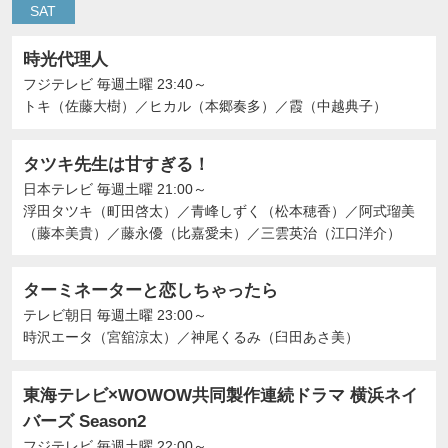
SAT
時光代理人
フジテレビ
毎週土曜 23:40～
トキ（佐藤大樹）
／
ヒカル（本郷奏多）
／
霞（中越典子）
タツキ先生は甘すぎる！
日本テレビ
毎週土曜 21:00～
浮田タツキ（町田啓太）
／
青峰しずく（松本穂香）
／
阿式瑠美
（藤本美貴）
／
藤永優（比嘉愛未）
／
三雲英治（江口洋介）
ターミネーターと恋しちゃったら
テレビ朝日
毎週土曜 23:00～
時沢エータ（宮舘涼太）
／
神尾くるみ（臼田あさ美）
東海テレビ×WOWOW共同製作連続ドラマ 横浜ネイ
バーズ Season2
フジテレビ
毎週土曜 22:00～