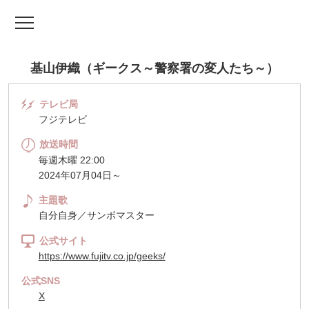
TV ドラマファッ
基山伊織（ギークス～警察署の変人たち～）
テレビ局
フジテレビ
放送時間
毎週木曜 22:00
2024年07月04日～
主題歌
自分自身／サンボマスター
公式サイト
https://www.fujitv.co.jp/geeks/
公式SNS
X