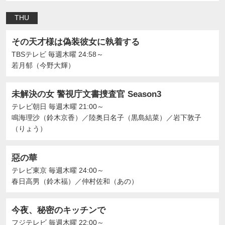
THU
その天才様は偽装彼女に執着する
TBSテレビ
毎週木曜 24:58～
若月郁（今野大輝）
未解決の女 警視庁文書捜査官 Season3
テレビ朝日
毎週木曜 21:00～
鳴海理沙（鈴木京香）
／
陸奥日名子（黒島結菜）
／
岩下敦子
（りょう）
惡の華
テレビ東京
毎週木曜 24:00～
春日高男（鈴木福）
／
仲村佐和（あの）
今夜、秘密のキッチンで
フジテレビ
毎週木曜 22:00～