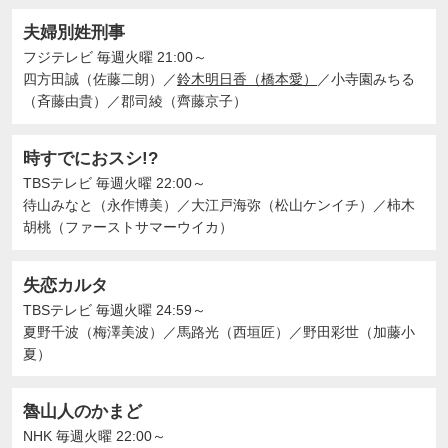
夫婦別姓刑事
フジテレビ
毎週火曜 21:00～
四方田誠（佐藤二朗）
／
鈴木明日香（橋本愛）
／
小寺園みちる
（斉藤由貴）
／
郡司綾（齊藤京子）
時すでにおスシ!?
TBSテレビ
毎週火曜 22:00～
待山みなと（永作博美）
／
大江戸海弥（松山ケンイチ）
／
柿木
胡桃（ファーストサマーウイカ）
失恋カルタ
TBSテレビ
毎週火曜 24:59～
夏野千波（梅澤美波）
／
馬路光（西垣匠）
／
野田彩世（加藤小
夏）
魯山人のかまど
NHK
毎週火曜 22:00～