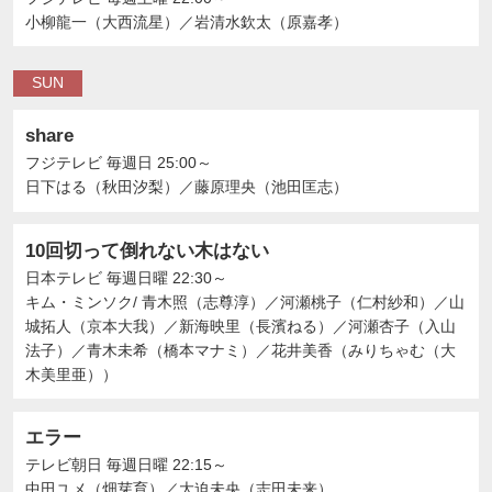
小柳龍一（大西流星）
／
岩清水欽太（原嘉孝）
SUN
share
フジテレビ
毎週日 25:00～
日下はる（秋田汐梨）
／
藤原理央（池田匡志）
10回切って倒れない木はない
日本テレビ
毎週日曜 22:30～
キム・ミンソク/ 青木照（志尊淳）
／
河瀬桃子（仁村紗和）
／
山
城拓人（京本大我）
／
新海映里（長濱ねる）
／
河瀬杏子（入山
法子）
／
青木未希（橋本マナミ）
／
花井美香（みりちゃむ（大
木美里亜））
エラー
テレビ朝日
毎週日曜 22:15～
中田ユメ（畑芽育）
／
大迫未央（志田未来）