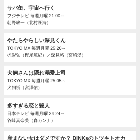
サバ缶、宇宙へ行く
フジテレビ
毎週月曜 21:00～
朝野峻一（北村匠海）
やたらやらしい深見くん
TOKYO MX
毎週月曜 25:20～
梶彰弘（樫尾篤紀）
／
深見悠（宮崎湧）
犬飼さんは隠れ溺愛上司
TOKYO MX
毎週月曜 25:05～
犬飼祈（宮澤佑）
多すぎる恋と殺人
日本テレビ
毎週月曜 24:24～
谷崎真奈美（森カンナ）
産まない女はダメですか？ DINKsのトツキトオカ