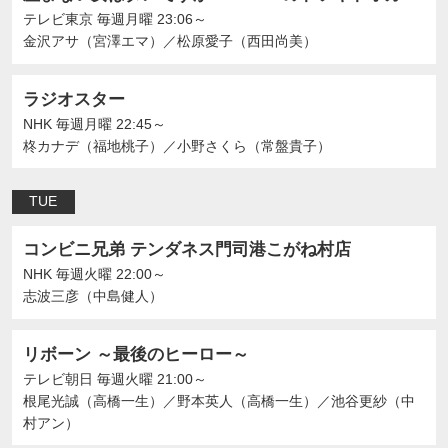
テレビ東京
毎週月曜 23:06～
金沢アサ（宮澤エマ）
／
松原愛子（西田尚美）
ラジオスター
NHK
毎週月曜 22:45～
柊カナデ（福地桃子）
／
小野さくら（常盤貴子）
TUE
コンビニ兄弟 テンダネス門司港こがね村店
NHK
毎週火曜 22:00～
志波三彦（中島健人）
リボーン ～最後のヒーロー～
テレビ朝日
毎週火曜 21:00～
根尾光誠（高橋一生）
／
野本英人（高橋一生）
／
池谷更紗（中
村アン）