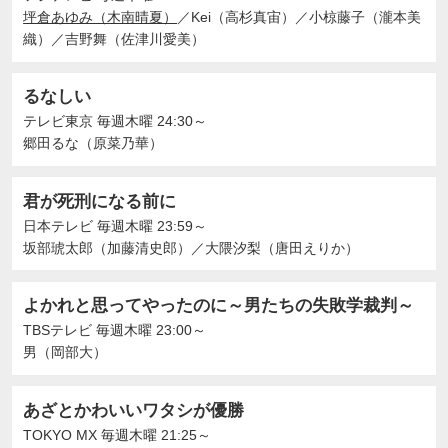
坪倉あゆみ（木南晴夏）
／
Kei（高杉真宙）
／
小椋藤子（瀧本美
織）
／
吉野舞（佐津川愛美）
るなしい
テレビ東京
毎週木曜 24:30～
郷田るな（原菜乃華）
君が死刑になる前に
日本テレビ
毎週木曜 23:59～
坂部琥太郎（加藤清史郎）
／
大隈汐梨（唐田えりか）
よかれと思ってやったのに～男たちの失敗学裁判～
TBSテレビ
毎週木曜 23:00～
男（岡部大）
あざとかわいいワタシが優勝
TOKYO MX
毎週木曜 21:25～