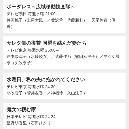
ボーダレス～広域移動捜査隊～
テレビ朝日
毎週水曜 21:00～
仲沢桃子（土屋太鳳）
／
黄沢蕾（佐藤勝利）
／
天尾美青（優
香）
サレタ側の復讐 同盟を結んだ妻たち
テレビ東京
毎週水曜 25:00～
岸本奈津子（水崎綾女）
／
遠藤佳乃（篠田麻里子）
／
早乙女麗
奈（矢吹奈子）
水曜日、私の夫に抱かれてください
テレビ東京
毎週水曜 24:30～
⼩吹蓉⼦（菅井友香）
／
神栖怜（入山法子）
鬼女の棲む家
日本テレビ
毎週水曜 24:24～
星野明香里（石田ひかり）