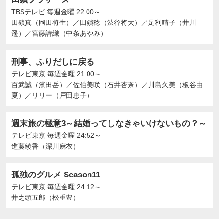
TBSテレビ
毎週金曜 22:00～
田鎖真（岡田将生）
／
田鎖稔（渋谷将太）
／
足利晴子（井川
遥）
／
宮藤詩織（中条あやみ）
刑事、ふりだしに戻る
テレビ東京
毎週金曜 21:00～
百武誠（濱田岳）
／
佐伯美咲（石井杏奈）
／
川島久美（板谷由
夏）
／
リリー（戸田恵子）
週末旅の極意3～結婚ってしなきゃいけないもの？～
テレビ東京
毎週金曜 24:52～
進藤綾香（深川麻衣）
孤独のグルメ Season11
テレビ東京
毎週金曜 24:12～
井之頭五郎（松重豊）