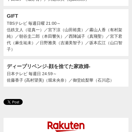
GIFT
TBSテレビ
毎週日曜 21:00～
伍鉄文人（堤真一）
／
宮下涼（山田裕貴）
／
霧山人香（有村架
純）
／
朝谷圭二郎（本田響矢）
／
西陣誠子（真飛聖）
／
宮下君
代（麻生祐未）
／
日野雅美（吉瀬美智子）
／
坂本広江（山口智
子）
ディープリベンジ-顔を捨てた家政婦-
日本テレビ
毎週日 24:59～
佐藤香子 (高村望美)（堀未央奈）
／
御堂絵梨華（石川恋）