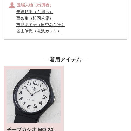
登場人物（出演者）
安達順平（白洲迅）
西条唯（松岡茉優）
吉良ます美（田中みな実）
基山伊織（滝沢カレン）
着用アイテム
チープカシオ MQ-24-