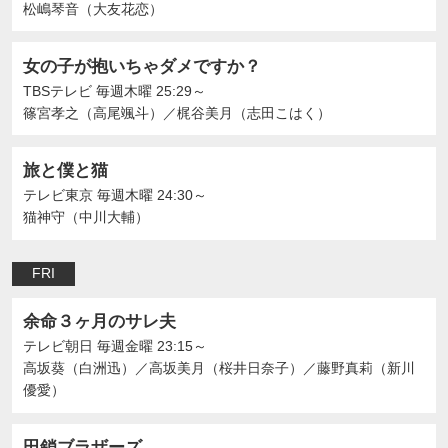
松嶋琴音（大友花恋）
女の子が抱いちゃダメですか？
TBSテレビ
毎週木曜 25:29～
篠宮孝之（高尾颯斗）
／
梶谷美月（志田こはく）
旅と僕と猫
テレビ東京
毎週木曜 24:30～
猫神守（中川大輔）
FRI
余命３ヶ月のサレ夫
テレビ朝日
毎週金曜 23:15～
高坂葵（白洲迅）
／
高坂美月（桜井日奈子）
／
藤野真莉（新川
優愛）
田鎖ブラザーズ