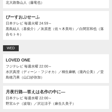
北大路魯山人（藤竜也）
ぴーすおぶせーふ
日本テレビ
毎週火曜 24:59～
黒島結人（基俊介）
／
灰原恵（佐々木美玲）
／
白間宮和也（落
合モトキ）
WED
LOVED ONE
フジテレビ
毎週水曜 22:00～
水沢真澄（ディーン・フジオカ）
／
桐生麻帆（瀧内公美）
／
堂
島穂乃果（山口紗弥加）
月夜行路―答えは名作の中に―
日本テレビ
毎週水曜 22:00～
野宮ルナ（波瑠）
／
沢辻涼子（麻生久美子）