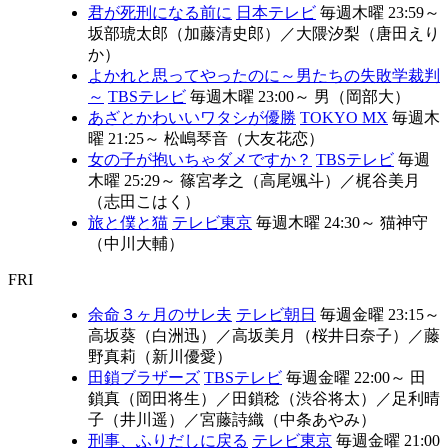
君が死刑になる前に
日本テレビ
毎週木曜 23:59～
坂部琥太郎（加藤清史郎）
／
大隈汐梨（唐田えり
か）
よかれと思ってやったのに～男たちの失敗学裁判
～
TBSテレビ
毎週木曜 23:00～
男（岡部大）
あざとかわいいワタシが優勝
TOKYO MX
毎週木
曜 21:25～
松嶋琴音（大友花恋）
女の子が抱いちゃダメですか？
TBSテレビ
毎週
木曜 25:29～
篠宮孝之（高尾颯斗）
／
梶谷美月
（志田こはく）
旅と僕と猫
テレビ東京
毎週木曜 24:30～
猫神守
（中川大輔）
FRI
余命３ヶ月のサレ夫
テレビ朝日
毎週金曜 23:15～
高坂葵（白洲迅）
／
高坂美月（桜井日奈子）
／
藤
野真莉（新川優愛）
田鎖ブラザーズ
TBSテレビ
毎週金曜 22:00～
田
鎖真（岡田将生）
／
田鎖稔（渋谷将太）
／
足利晴
子（井川遥）
／
宮藤詩織（中条あやみ）
刑事、ふりだしに戻る
テレビ東京
毎週金曜 21:00