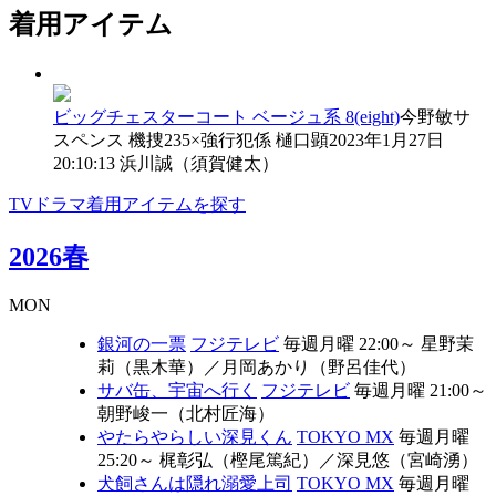
着用アイテム
ビッグチェスターコート
ベージュ系
8(eight)
今野敏サ
スペンス 機捜235×強行犯係 樋口顕
2023年1月27日
20:10:13
浜川誠（須賀健太）
TVドラマ着用アイテムを探す
2026春
MON
銀河の一票
フジテレビ
毎週月曜 22:00～
星野茉
莉（黒木華）
／
月岡あかり（野呂佳代）
サバ缶、宇宙へ行く
フジテレビ
毎週月曜 21:00～
朝野峻一（北村匠海）
やたらやらしい深見くん
TOKYO MX
毎週月曜
25:20～
梶彰弘（樫尾篤紀）
／
深見悠（宮崎湧）
犬飼さんは隠れ溺愛上司
TOKYO MX
毎週月曜