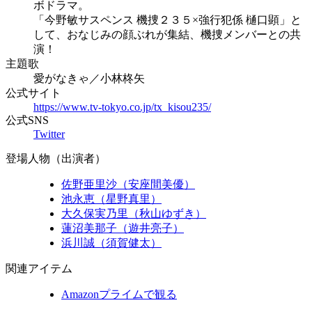
ボドラマ。
「今野敏サスペンス 機捜２３５×強行犯係 樋口顕」と
して、おなじみの顔ぶれが集結、機捜メンバーとの共
演！
主題歌
愛がなきゃ／小林柊矢
公式サイト
https://www.tv-tokyo.co.jp/tx_kisou235/
公式SNS
Twitter
登場人物（出演者）
佐野亜里沙（安座間美優）
池永恵（星野真里）
大久保実乃⾥（秋山ゆずき）
蓮沼美那子（遊井亮子）
浜川誠（須賀健太）
関連アイテム
Amazonプライムで観る