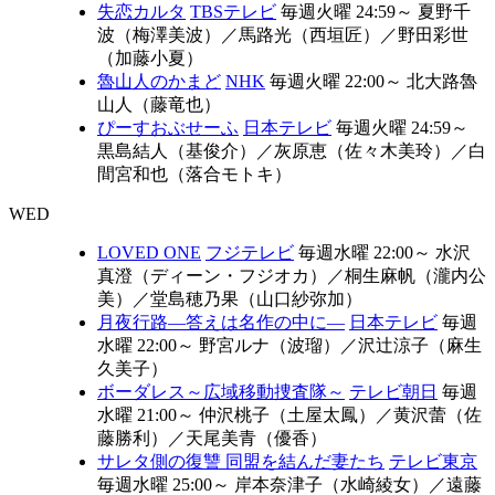
失恋カルタ
TBSテレビ
毎週火曜 24:59～
夏野千
波（梅澤美波）
／
馬路光（西垣匠）
／
野田彩世
（加藤小夏）
魯山人のかまど
NHK
毎週火曜 22:00～
北大路魯
山人（藤竜也）
ぴーすおぶせーふ
日本テレビ
毎週火曜 24:59～
黒島結人（基俊介）
／
灰原恵（佐々木美玲）
／
白
間宮和也（落合モトキ）
WED
LOVED ONE
フジテレビ
毎週水曜 22:00～
水沢
真澄（ディーン・フジオカ）
／
桐生麻帆（瀧内公
美）
／
堂島穂乃果（山口紗弥加）
月夜行路―答えは名作の中に―
日本テレビ
毎週
水曜 22:00～
野宮ルナ（波瑠）
／
沢辻涼子（麻生
久美子）
ボーダレス～広域移動捜査隊～
テレビ朝日
毎週
水曜 21:00～
仲沢桃子（土屋太鳳）
／
黄沢蕾（佐
藤勝利）
／
天尾美青（優香）
サレタ側の復讐 同盟を結んだ妻たち
テレビ東京
毎週水曜 25:00～
岸本奈津子（水崎綾女）
／
遠藤