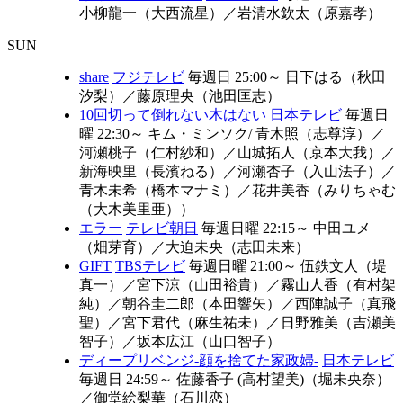
小柳龍一（大西流星）
／
岩清水欽太（原嘉孝）
SUN
share
フジテレビ
毎週日 25:00～
日下はる（秋田
汐梨）
／
藤原理央（池田匡志）
10回切って倒れない木はない
日本テレビ
毎週日
曜 22:30～
キム・ミンソク/ 青木照（志尊淳）
／
河瀬桃子（仁村紗和）
／
山城拓人（京本大我）
／
新海映里（長濱ねる）
／
河瀬杏子（入山法子）
／
青木未希（橋本マナミ）
／
花井美香（みりちゃむ
（大木美里亜））
エラー
テレビ朝日
毎週日曜 22:15～
中田ユメ
（畑芽育）
／
大迫未央（志田未来）
GIFT
TBSテレビ
毎週日曜 21:00～
伍鉄文人（堤
真一）
／
宮下涼（山田裕貴）
／
霧山人香（有村架
純）
／
朝谷圭二郎（本田響矢）
／
西陣誠子（真飛
聖）
／
宮下君代（麻生祐未）
／
日野雅美（吉瀬美
智子）
／
坂本広江（山口智子）
ディープリベンジ-顔を捨てた家政婦-
日本テレビ
毎週日 24:59～
佐藤香子 (高村望美)（堀未央奈）
／
御堂絵梨華（石川恋）