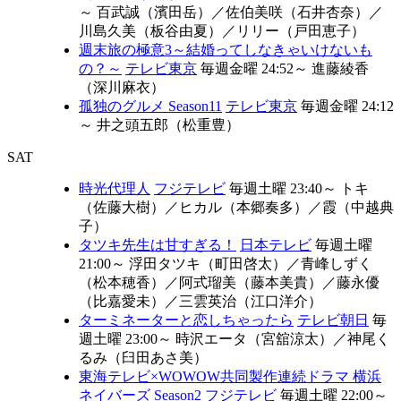
～
百武誠（濱田岳）
／
佐伯美咲（石井杏奈）
／
川島久美（板谷由夏）
／
リリー（戸田恵子）
週末旅の極意3～結婚ってしなきゃいけないも
の？～
テレビ東京
毎週金曜 24:52～
進藤綾香
（深川麻衣）
孤独のグルメ Season11
テレビ東京
毎週金曜 24:12
～
井之頭五郎（松重豊）
SAT
時光代理人
フジテレビ
毎週土曜 23:40～
トキ
（佐藤大樹）
／
ヒカル（本郷奏多）
／
霞（中越典
子）
タツキ先生は甘すぎる！
日本テレビ
毎週土曜
21:00～
浮田タツキ（町田啓太）
／
青峰しずく
（松本穂香）
／
阿式瑠美（藤本美貴）
／
藤永優
（比嘉愛未）
／
三雲英治（江口洋介）
ターミネーターと恋しちゃったら
テレビ朝日
毎
週土曜 23:00～
時沢エータ（宮舘涼太）
／
神尾く
るみ（臼田あさ美）
東海テレビ×WOWOW共同製作連続ドラマ 横浜
ネイバーズ Season2
フジテレビ
毎週土曜 22:00～