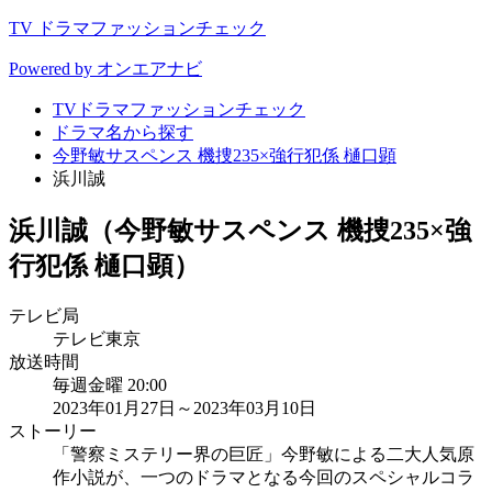
TV ドラマファッションチェック
Powered by オンエアナビ
TVドラマファッションチェック
ドラマ名から探す
今野敏サスペンス 機捜235×強行犯係 樋口顕
浜川誠
浜川誠（今野敏サスペンス 機捜235×強
行犯係 樋口顕）
テレビ局
テレビ東京
放送時間
毎週金曜 20:00
2023年01月27日～2023年03月10日
ストーリー
「警察ミステリー界の巨匠」今野敏による二大人気原
作小説が、一つのドラマとなる今回のスペシャルコラ