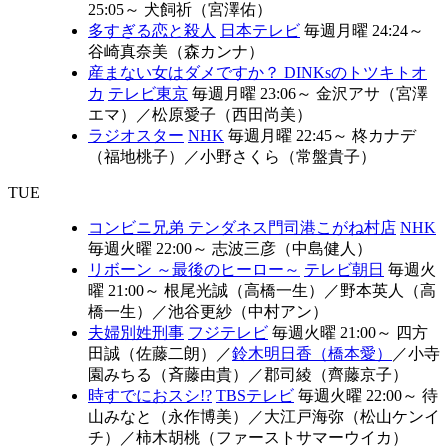
25:05～
犬飼祈（宮澤佑）
多すぎる恋と殺人
日本テレビ
毎週月曜 24:24～
谷崎真奈美（森カンナ）
産まない女はダメですか？ DINKsのトツキトオ
カ
テレビ東京
毎週月曜 23:06～
金沢アサ（宮澤
エマ）
／
松原愛子（西田尚美）
ラジオスター
NHK
毎週月曜 22:45～
柊カナデ
（福地桃子）
／
小野さくら（常盤貴子）
TUE
コンビニ兄弟 テンダネス門司港こがね村店
NHK
毎週火曜 22:00～
志波三彦（中島健人）
リボーン ～最後のヒーロー～
テレビ朝日
毎週火
曜 21:00～
根尾光誠（高橋一生）
／
野本英人（高
橋一生）
／
池谷更紗（中村アン）
夫婦別姓刑事
フジテレビ
毎週火曜 21:00～
四方
田誠（佐藤二朗）
／
鈴木明日香（橋本愛）
／
小寺
園みちる（斉藤由貴）
／
郡司綾（齊藤京子）
時すでにおスシ!?
TBSテレビ
毎週火曜 22:00～
待
山みなと（永作博美）
／
大江戸海弥（松山ケンイ
チ）
／
柿木胡桃（ファーストサマーウイカ）