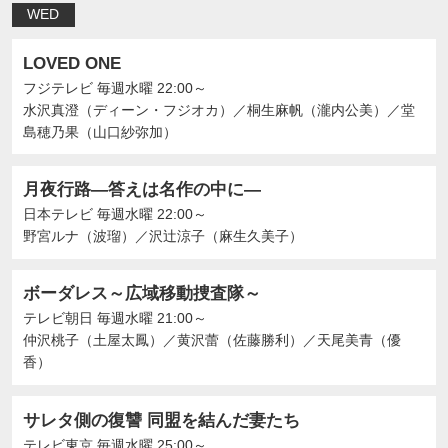
WED
LOVED ONE
フジテレビ
毎週水曜 22:00～
水沢真澄（ディーン・フジオカ）
／
桐生麻帆（瀧内公美）
／
堂
島穂乃果（山口紗弥加）
月夜行路―答えは名作の中に―
日本テレビ
毎週水曜 22:00～
野宮ルナ（波瑠）
／
沢辻涼子（麻生久美子）
ボーダレス～広域移動捜査隊～
テレビ朝日
毎週水曜 21:00～
仲沢桃子（土屋太鳳）
／
黄沢蕾（佐藤勝利）
／
天尾美青（優
香）
サレタ側の復讐 同盟を結んだ妻たち
テレビ東京
毎週水曜 25:00～