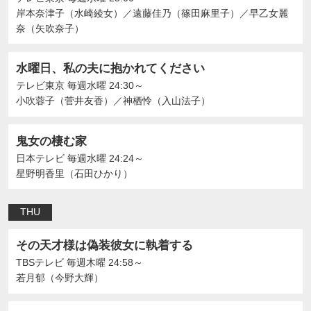
岸本奈津子（水崎綾女）
／
遠藤佳乃（篠田麻里子）
／
早乙女麗
奈（矢吹奈子）
水曜日、私の夫に抱かれてください
テレビ東京
毎週水曜 24:30～
⼩吹蓉⼦（菅井友香）
／
神栖怜（入山法子）
鬼女の棲む家
日本テレビ
毎週水曜 24:24～
星野明香里（石田ひかり）
THU
その天才様は偽装彼女に執着する
TBSテレビ
毎週木曜 24:58～
若月郁（今野大輝）