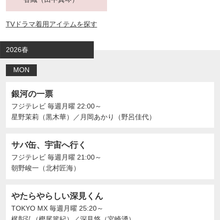
TVドラマ着用アイテムを探す
2026春
MON
銀河の一票
フジテレビ
毎週月曜 22:00～
星野茉莉（黒木華）
／
月岡あかり（野呂佳代）
サバ缶、宇宙へ行く
フジテレビ
毎週月曜 21:00～
朝野峻一（北村匠海）
やたらやらしい深見くん
TOKYO MX
毎週月曜 25:20～
梶彰弘（樫尾篤紀）
／
深見悠（宮崎湧）