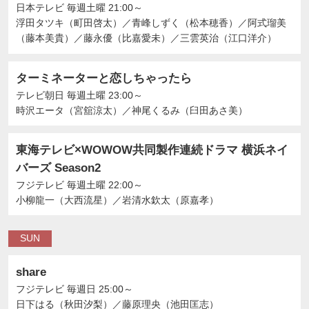
日本テレビ
毎週土曜 21:00～
浮田タツキ（町田啓太）
／
青峰しずく（松本穂香）
／
阿式瑠美
（藤本美貴）
／
藤永優（比嘉愛未）
／
三雲英治（江口洋介）
ターミネーターと恋しちゃったら
テレビ朝日
毎週土曜 23:00～
時沢エータ（宮舘涼太）
／
神尾くるみ（臼田あさ美）
東海テレビ×WOWOW共同製作連続ドラマ 横浜ネイ
バーズ Season2
フジテレビ
毎週土曜 22:00～
小柳龍一（大西流星）
／
岩清水欽太（原嘉孝）
SUN
share
フジテレビ
毎週日 25:00～
日下はる（秋田汐梨）
／
藤原理央（池田匡志）