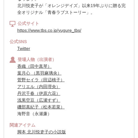
北川悦吏子が「オレンジデイズ」以来19年ぶりに贈る完
全オリジナル「青春ラブストーリー」。
公式サイト
https://www.tbs.co.jp/yugure_tbs/
公式SNS
Twitter
登場人物（出演者）
香織（田中真琴）
葉月心 （黒羽麻璃央）
菅野セイラ（田辺桃子）
アリエル（内田理央）
丹沢千春（伊原六花）
浅葱空豆（広瀬すず）
磯部真紀子（松本若菜）
海野音（永瀬廉）
関連アイテム
脚本 北川悦吏子の小説版