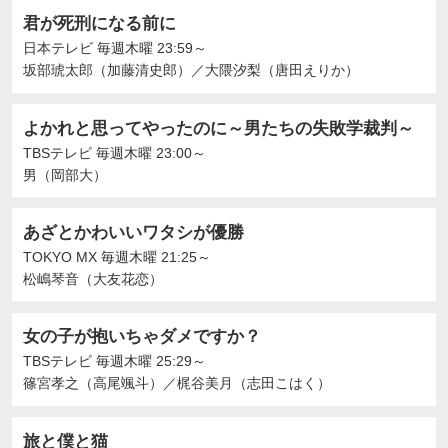
君が死刑になる前に
日本テレビ
毎週木曜 23:59～
坂部琥太郎（加藤清史郎）
／
大隈汐梨（唐田えりか）
よかれと思ってやったのに～男たちの失敗学裁判～
TBSテレビ
毎週木曜 23:00～
男（岡部大）
あざとかわいいワタシが優勝
TOKYO MX
毎週木曜 21:25～
松嶋琴音（大友花恋）
女の子が抱いちゃダメですか？
TBSテレビ
毎週木曜 25:29～
篠宮孝之（高尾颯斗）
／
梶谷美月（志田こはく）
旅と僕と猫