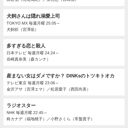
犬飼さんは隠れ溺愛上司
TOKYO MX
毎週月曜 25:05～
犬飼祈（宮澤佑）
多すぎる恋と殺人
日本テレビ
毎週月曜 24:24～
谷崎真奈美（森カンナ）
産まない女はダメですか？ DINKsのトツキトオカ
テレビ東京
毎週月曜 23:06～
金沢アサ（宮澤エマ）
／
松原愛子（西田尚美）
ラジオスター
NHK
毎週月曜 22:45～
柊カナデ（福地桃子）
／
小野さくら（常盤貴子）