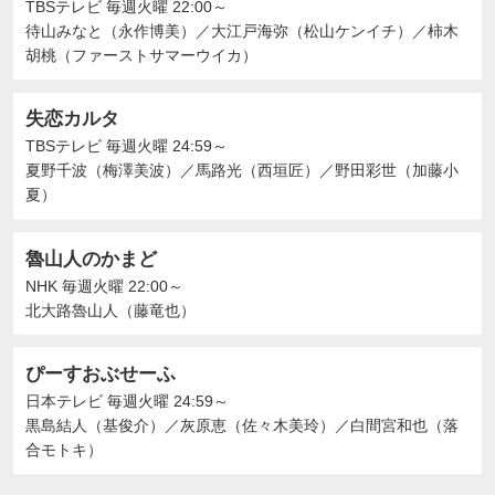
TBSテレビ
毎週火曜 22:00～
待山みなと（永作博美）
／
大江戸海弥（松山ケンイチ）
／
柿木
胡桃（ファーストサマーウイカ）
失恋カルタ
TBSテレビ
毎週火曜 24:59～
夏野千波（梅澤美波）
／
馬路光（西垣匠）
／
野田彩世（加藤小
夏）
魯山人のかまど
NHK
毎週火曜 22:00～
北大路魯山人（藤竜也）
ぴーすおぶせーふ
日本テレビ
毎週火曜 24:59～
黒島結人（基俊介）
／
灰原恵（佐々木美玲）
／
白間宮和也（落
合モトキ）