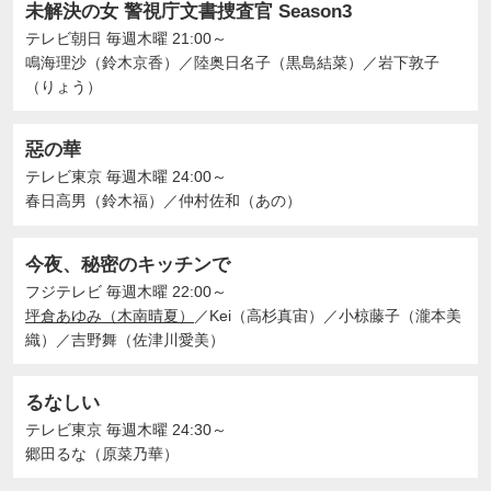
未解決の女 警視庁文書捜査官 Season3
テレビ朝日
毎週木曜 21:00～
鳴海理沙（鈴木京香）
／
陸奥日名子（黒島結菜）
／
岩下敦子
（りょう）
惡の華
テレビ東京
毎週木曜 24:00～
春日高男（鈴木福）
／
仲村佐和（あの）
今夜、秘密のキッチンで
フジテレビ
毎週木曜 22:00～
坪倉あゆみ（木南晴夏）
／
Kei（高杉真宙）
／
小椋藤子（瀧本美
織）
／
吉野舞（佐津川愛美）
るなしい
テレビ東京
毎週木曜 24:30～
郷田るな（原菜乃華）