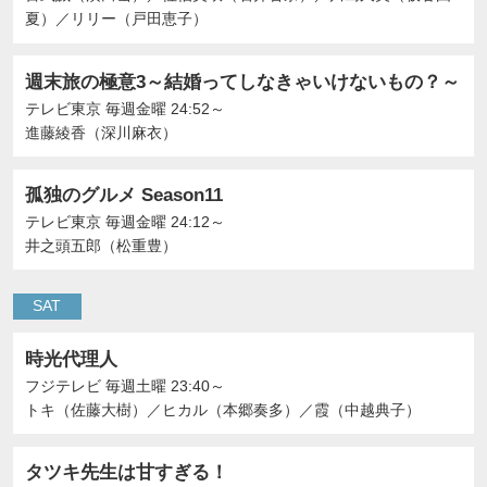
夏）
／
リリー（戸田恵子）
週末旅の極意3～結婚ってしなきゃいけないもの？～
テレビ東京
毎週金曜 24:52～
進藤綾香（深川麻衣）
孤独のグルメ Season11
テレビ東京
毎週金曜 24:12～
井之頭五郎（松重豊）
SAT
時光代理人
フジテレビ
毎週土曜 23:40～
トキ（佐藤大樹）
／
ヒカル（本郷奏多）
／
霞（中越典子）
タツキ先生は甘すぎる！