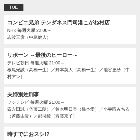
TUE
コンビニ兄弟 テンダネス門司港こがね村店
NHK
毎週火曜 22:00～
志波三彦（中島健人）
リボーン ～最後のヒーロー～
テレビ朝日
毎週火曜 21:00～
根尾光誠（高橋一生）
／
野本英人（高橋一生）
／
池谷更紗（中
村アン）
夫婦別姓刑事
フジテレビ
毎週火曜 21:00～
四方田誠（佐藤二朗）
／
鈴木明日香（橋本愛）
／
小寺園みちる
（斉藤由貴）
／
郡司綾（齊藤京子）
時すでにおスシ!?