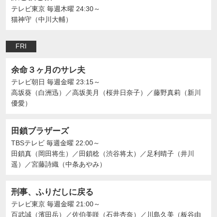
テレビ東京
毎週木曜 24:30～
猫神守（中川大輔）
FRI
余命３ヶ月のサレ夫
テレビ朝日
毎週金曜 23:15～
高坂葵（白洲迅）
／
高坂美月（桜井日奈子）
／
藤野真莉（新川
優愛）
田鎖ブラザーズ
TBSテレビ
毎週金曜 22:00～
田鎖真（岡田将生）
／
田鎖稔（渋谷将太）
／
足利晴子（井川
遥）
／
宮藤詩織（中条あやみ）
刑事、ふりだしに戻る
テレビ東京
毎週金曜 21:00～
百武誠（濱田岳）
／
佐伯美咲（石井杏奈）
／
川島久美（板谷由