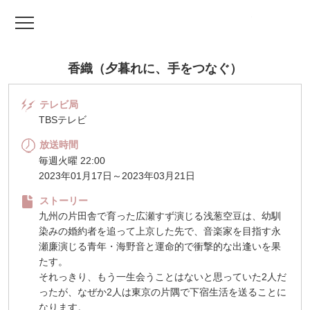
TV ドラマファッ
香織（夕暮れに、手をつなぐ）
テレビ局
TBSテレビ
放送時間
毎週火曜 22:00
2023年01月17日～2023年03月21日
ストーリー
九州の片田舎で育った広瀬すず演じる浅葱空豆は、幼馴
染みの婚約者を追って上京した先で、音楽家を目指す永
瀬廉演じる青年・海野音と運命的で衝撃的な出逢いを果
たす。
それっきり、もう一生会うことはないと思っていた2人だ
ったが、なぜか2人は東京の片隅で下宿生活を送ることに
なります。