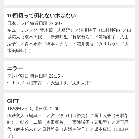
10回切って倒れない木はない
日本テレビ
毎週日曜 22:30～
キム・ミンソク/ 青木照（志尊淳）
／
河瀬桃子（仁村紗和）
／
山
城拓人（京本大我）
／
新海映里（長濱ねる）
／
河瀬杏子（入山
法子）
／
青木未希（橋本マナミ）
／
花井美香（みりちゃむ（大
木美里亜））
エラー
テレビ朝日
毎週日曜 22:15～
中田ユメ（畑芽育）
／
大迫未央（志田未来）
GIFT
TBSテレビ
毎週日曜 21:00～
伍鉄文人（堤真一）
／
宮下涼（山田裕貴）
／
霧山人香（有村架
純）
／
朝谷圭二郎（本田響矢）
／
西陣誠子（真飛聖）
／
宮下君
代（麻生祐未）
／
日野雅美（吉瀬美智子）
／
坂本広江（山口智
子）