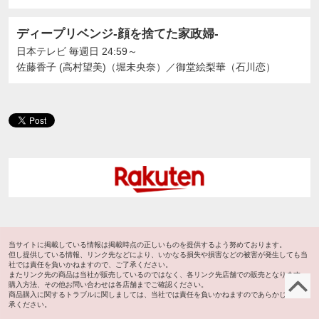
ディープリベンジ-顔を捨てた家政婦-
日本テレビ
毎週日 24:59～
佐藤香子 (高村望美)（堀未央奈）
／
御堂絵梨華（石川恋）
当サイトに掲載している情報は掲載時点の正しいものを提供するよう努めております。
但し提供している情報、リンク先などにより、いかなる損失や損害などの被害が発生しても当
社では責任を負いかねますので、ご了承ください。
またリンク先の商品は当社が販売しているのではなく、各リンク先店舗での販売となります。
ペ
購入方法、その他お問い合わせは各店舗までご確認ください。
商品購入に関するトラブルに関しましては、当社では責任を負いかねますのであらかじめご了
承ください。