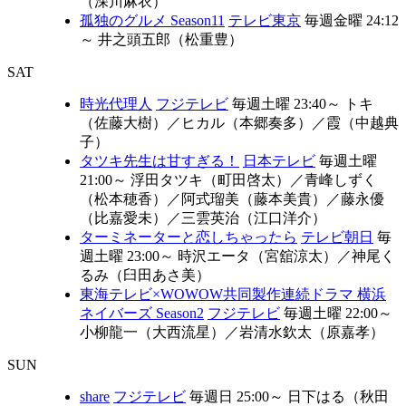
（深川麻衣）
孤独のグルメ Season11
テレビ東京
毎週金曜 24:12
～
井之頭五郎（松重豊）
SAT
時光代理人
フジテレビ
毎週土曜 23:40～
トキ
（佐藤大樹）
／
ヒカル（本郷奏多）
／
霞（中越典
子）
タツキ先生は甘すぎる！
日本テレビ
毎週土曜
21:00～
浮田タツキ（町田啓太）
／
青峰しずく
（松本穂香）
／
阿式瑠美（藤本美貴）
／
藤永優
（比嘉愛未）
／
三雲英治（江口洋介）
ターミネーターと恋しちゃったら
テレビ朝日
毎
週土曜 23:00～
時沢エータ（宮舘涼太）
／
神尾く
るみ（臼田あさ美）
東海テレビ×WOWOW共同製作連続ドラマ 横浜
ネイバーズ Season2
フジテレビ
毎週土曜 22:00～
小柳龍一（大西流星）
／
岩清水欽太（原嘉孝）
SUN
share
フジテレビ
毎週日 25:00～
日下はる（秋田