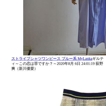
ストライプシャツワンピース
ブルー系
MyLanka
ギルテ
ィ～この恋は罪ですか？～
2020年8月 6日 24:01:19
荻野
爽（新川優愛）