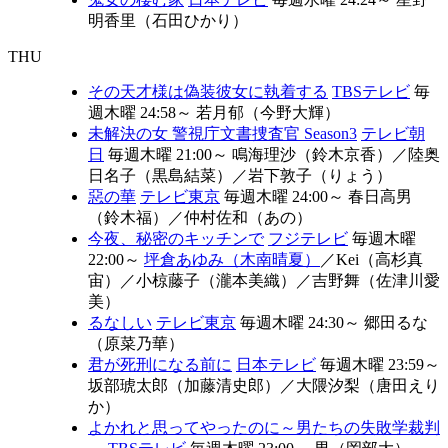
明香里（石田ひかり）
THU
その天才様は偽装彼女に執着する
TBSテレビ
毎
週木曜 24:58～
若月郁（今野大輝）
未解決の女 警視庁文書捜査官 Season3
テレビ朝
日
毎週木曜 21:00～
鳴海理沙（鈴木京香）
／
陸奥
日名子（黒島結菜）
／
岩下敦子（りょう）
惡の華
テレビ東京
毎週木曜 24:00～
春日高男
（鈴木福）
／
仲村佐和（あの）
今夜、秘密のキッチンで
フジテレビ
毎週木曜
22:00～
坪倉あゆみ（木南晴夏）
／
Kei（高杉真
宙）
／
小椋藤子（瀧本美織）
／
吉野舞（佐津川愛
美）
るなしい
テレビ東京
毎週木曜 24:30～
郷田るな
（原菜乃華）
君が死刑になる前に
日本テレビ
毎週木曜 23:59～
坂部琥太郎（加藤清史郎）
／
大隈汐梨（唐田えり
か）
よかれと思ってやったのに～男たちの失敗学裁判