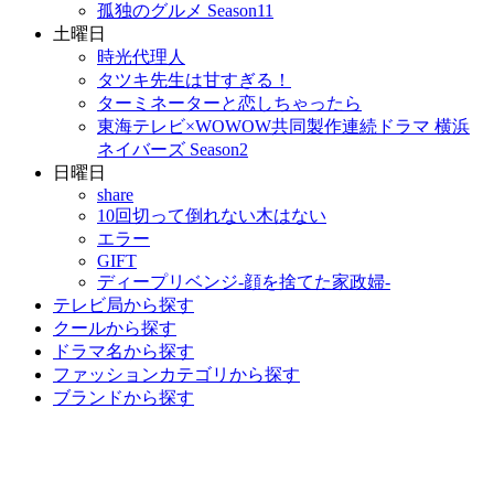
孤独のグルメ Season11
土曜日
時光代理人
タツキ先生は甘すぎる！
ターミネーターと恋しちゃったら
東海テレビ×WOWOW共同製作連続ドラマ 横浜
ネイバーズ Season2
日曜日
share
10回切って倒れない木はない
エラー
GIFT
ディープリベンジ-顔を捨てた家政婦-
テレビ局から探す
クールから探す
ドラマ名から探す
ファッションカテゴリから探す
ブランドから探す