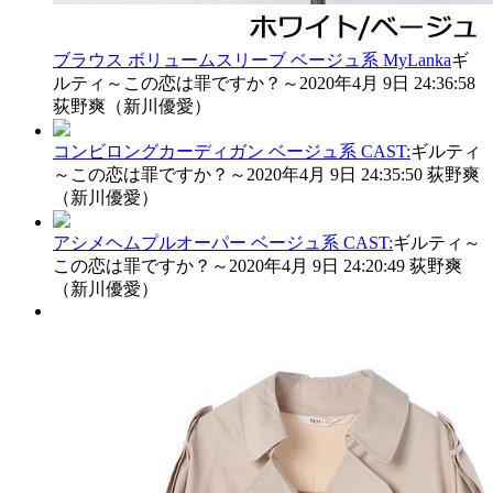
ブラウス ボリュームスリーブ
ベージュ系
MyLanka
ギ
ルティ～この恋は罪ですか？～
2020年4月 9日 24:36:58
荻野爽（新川優愛）
コンビロングカーディガン
ベージュ系
CAST:
ギルティ
～この恋は罪ですか？～
2020年4月 9日 24:35:50
荻野爽
（新川優愛）
アシメヘムプルオーパー
ベージュ系
CAST:
ギルティ～
この恋は罪ですか？～
2020年4月 9日 24:20:49
荻野爽
（新川優愛）