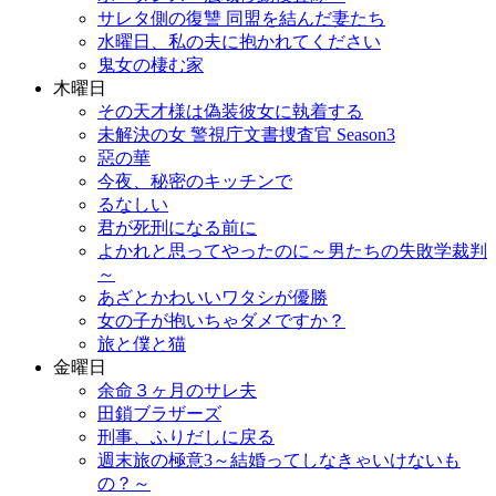
サレタ側の復讐 同盟を結んだ妻たち
水曜日、私の夫に抱かれてください
鬼女の棲む家
木曜日
その天才様は偽装彼女に執着する
未解決の女 警視庁文書捜査官 Season3
惡の華
今夜、秘密のキッチンで
るなしい
君が死刑になる前に
よかれと思ってやったのに～男たちの失敗学裁判
～
あざとかわいいワタシが優勝
女の子が抱いちゃダメですか？
旅と僕と猫
金曜日
余命３ヶ月のサレ夫
田鎖ブラザーズ
刑事、ふりだしに戻る
週末旅の極意3～結婚ってしなきゃいけないも
の？～