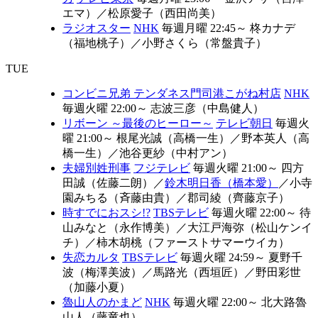
エマ）
／
松原愛子（西田尚美）
ラジオスター
NHK
毎週月曜 22:45～
柊カナデ
（福地桃子）
／
小野さくら（常盤貴子）
TUE
コンビニ兄弟 テンダネス門司港こがね村店
NHK
毎週火曜 22:00～
志波三彦（中島健人）
リボーン ～最後のヒーロー～
テレビ朝日
毎週火
曜 21:00～
根尾光誠（高橋一生）
／
野本英人（高
橋一生）
／
池谷更紗（中村アン）
夫婦別姓刑事
フジテレビ
毎週火曜 21:00～
四方
田誠（佐藤二朗）
／
鈴木明日香（橋本愛）
／
小寺
園みちる（斉藤由貴）
／
郡司綾（齊藤京子）
時すでにおスシ!?
TBSテレビ
毎週火曜 22:00～
待
山みなと（永作博美）
／
大江戸海弥（松山ケンイ
チ）
／
柿木胡桃（ファーストサマーウイカ）
失恋カルタ
TBSテレビ
毎週火曜 24:59～
夏野千
波（梅澤美波）
／
馬路光（西垣匠）
／
野田彩世
（加藤小夏）
魯山人のかまど
NHK
毎週火曜 22:00～
北大路魯
山人（藤竜也）