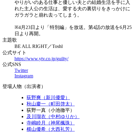
やりがいのある仕事と優しい夫との結婚生活を手に入
れた主人公の生活は、愛する夫の裏切りをきっかけに
ガラガラと崩れ去ってしまう。
※4月23日より「特別編」を放送。第4話の放送を6月25
日より再開。
主題歌
BE ALL RIGHT／Toshl
公式サイト
https://www.ytv.co.jp/guilty/
公式SNS
Twitter
Instagram
登場人物（出演者）
荻野爽（新川優愛）
秋山慶一（町田啓太）
荻野一真（小池徹平）
及川瑠衣（中村ゆりか）
寺嶋睦月（神尾楓珠）
横山優希（大西礼芳）