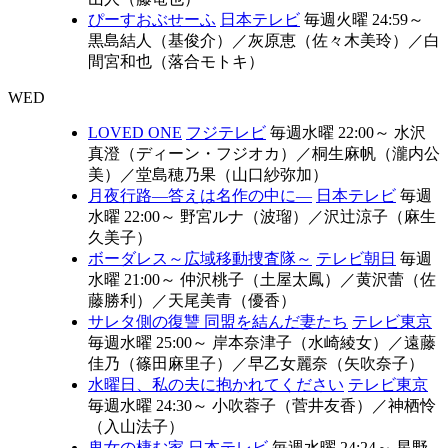
ぴーすおぶせーふ
日本テレビ
毎週火曜 24:59～
黒島結人（基俊介）
／
灰原恵（佐々木美玲）
／
白
間宮和也（落合モトキ）
WED
LOVED ONE
フジテレビ
毎週水曜 22:00～
水沢
真澄（ディーン・フジオカ）
／
桐生麻帆（瀧内公
美）
／
堂島穂乃果（山口紗弥加）
月夜行路―答えは名作の中に―
日本テレビ
毎週
水曜 22:00～
野宮ルナ（波瑠）
／
沢辻涼子（麻生
久美子）
ボーダレス～広域移動捜査隊～
テレビ朝日
毎週
水曜 21:00～
仲沢桃子（土屋太鳳）
／
黄沢蕾（佐
藤勝利）
／
天尾美青（優香）
サレタ側の復讐 同盟を結んだ妻たち
テレビ東京
毎週水曜 25:00～
岸本奈津子（水崎綾女）
／
遠藤
佳乃（篠田麻里子）
／
早乙女麗奈（矢吹奈子）
水曜日、私の夫に抱かれてください
テレビ東京
毎週水曜 24:30～
⼩吹蓉⼦（菅井友香）
／
神栖怜
（入山法子）
鬼女の棲む家
日本テレビ
毎週水曜 24:24～
星野