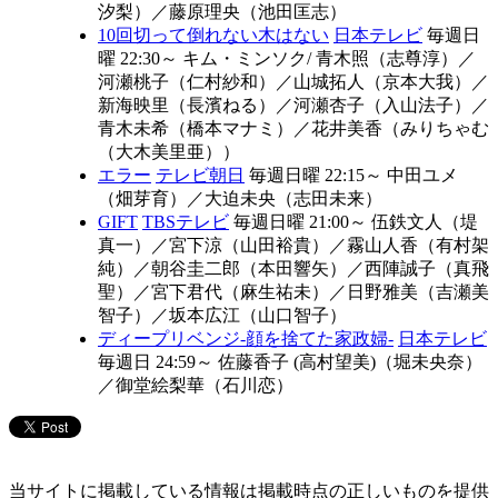
汐梨）
／
藤原理央（池田匡志）
10回切って倒れない木はない
日本テレビ
毎週日
曜 22:30～
キム・ミンソク/ 青木照（志尊淳）
／
河瀬桃子（仁村紗和）
／
山城拓人（京本大我）
／
新海映里（長濱ねる）
／
河瀬杏子（入山法子）
／
青木未希（橋本マナミ）
／
花井美香（みりちゃむ
（大木美里亜））
エラー
テレビ朝日
毎週日曜 22:15～
中田ユメ
（畑芽育）
／
大迫未央（志田未来）
GIFT
TBSテレビ
毎週日曜 21:00～
伍鉄文人（堤
真一）
／
宮下涼（山田裕貴）
／
霧山人香（有村架
純）
／
朝谷圭二郎（本田響矢）
／
西陣誠子（真飛
聖）
／
宮下君代（麻生祐未）
／
日野雅美（吉瀬美
智子）
／
坂本広江（山口智子）
ディープリベンジ-顔を捨てた家政婦-
日本テレビ
毎週日 24:59～
佐藤香子 (高村望美)（堀未央奈）
／
御堂絵梨華（石川恋）
当サイトに掲載している情報は掲載時点の正しいものを提供