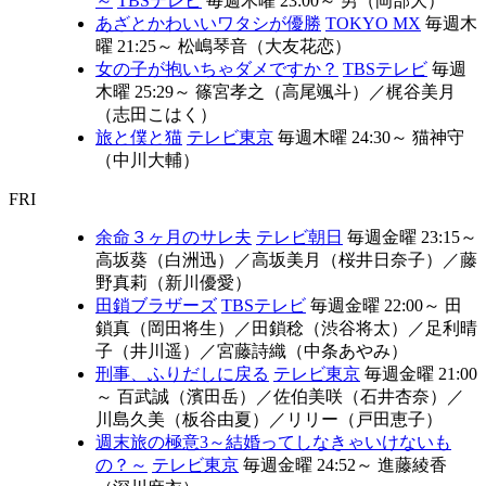
～
TBSテレビ
毎週木曜 23:00～
男（岡部大）
あざとかわいいワタシが優勝
TOKYO MX
毎週木
曜 21:25～
松嶋琴音（大友花恋）
女の子が抱いちゃダメですか？
TBSテレビ
毎週
木曜 25:29～
篠宮孝之（高尾颯斗）
／
梶谷美月
（志田こはく）
旅と僕と猫
テレビ東京
毎週木曜 24:30～
猫神守
（中川大輔）
FRI
余命３ヶ月のサレ夫
テレビ朝日
毎週金曜 23:15～
高坂葵（白洲迅）
／
高坂美月（桜井日奈子）
／
藤
野真莉（新川優愛）
田鎖ブラザーズ
TBSテレビ
毎週金曜 22:00～
田
鎖真（岡田将生）
／
田鎖稔（渋谷将太）
／
足利晴
子（井川遥）
／
宮藤詩織（中条あやみ）
刑事、ふりだしに戻る
テレビ東京
毎週金曜 21:00
～
百武誠（濱田岳）
／
佐伯美咲（石井杏奈）
／
川島久美（板谷由夏）
／
リリー（戸田恵子）
週末旅の極意3～結婚ってしなきゃいけないも
の？～
テレビ東京
毎週金曜 24:52～
進藤綾香