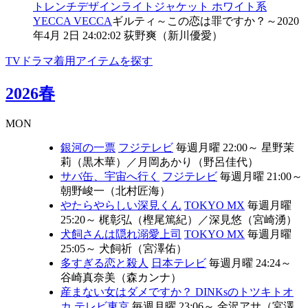
トレンチデザインライトジャケット
ホワイト系
YECCA VECCA
ギルティ～この恋は罪ですか？～
2020
年4月 2日 24:02:02
荻野爽（新川優愛）
TVドラマ着用アイテムを探す
2026春
MON
銀河の一票
フジテレビ
毎週月曜 22:00～
星野茉
莉（黒木華）
／
月岡あかり（野呂佳代）
サバ缶、宇宙へ行く
フジテレビ
毎週月曜 21:00～
朝野峻一（北村匠海）
やたらやらしい深見くん
TOKYO MX
毎週月曜
25:20～
梶彰弘（樫尾篤紀）
／
深見悠（宮崎湧）
犬飼さんは隠れ溺愛上司
TOKYO MX
毎週月曜
25:05～
犬飼祈（宮澤佑）
多すぎる恋と殺人
日本テレビ
毎週月曜 24:24～
谷崎真奈美（森カンナ）
産まない女はダメですか？ DINKsのトツキトオ
カ
テレビ東京
毎週月曜 23:06～
金沢アサ（宮澤