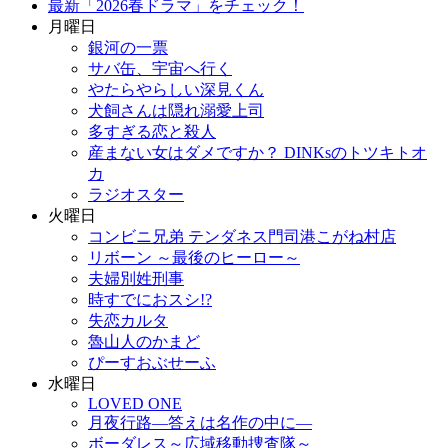
最新「2026春ドラマ」をチェック！
月曜日
銀河の一票
サバ缶、宇宙へ行く
やたらやらしい深見くん
犬飼さんは隠れ溺愛上司
多すぎる恋と殺人
産まない女はダメですか？ DINKsのトツキトオ
カ
ラジオスター
火曜日
コンビニ兄弟 テンダネス門司港こがね村店
リボーン ～最後のヒーロー～
夫婦別姓刑事
時すでにおスシ!?
失恋カルタ
魯山人のかまど
ぴーすおぶせーふ
水曜日
LOVED ONE
月夜行路―答えは名作の中に―
ボーダレス～広域移動捜査隊～