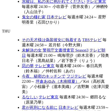
水曜日、私の夫に抱かれてください
テレビ東京
毎週水曜 24:30～
⼩吹蓉⼦（菅井友香）
／
神栖怜
（入山法子）
鬼女の棲む家
日本テレビ
毎週水曜 24:24～
星野
明香里（石田ひかり）
THU
その天才様は偽装彼女に執着する
TBSテレビ
毎
週木曜 24:58～
若月郁（今野大輝）
未解決の女 警視庁文書捜査官 Season3
テレビ朝
日
毎週木曜 21:00～
鳴海理沙（鈴木京香）
／
陸奥
日名子（黒島結菜）
／
岩下敦子（りょう）
惡の華
テレビ東京
毎週木曜 24:00～
春日高男
（鈴木福）
／
仲村佐和（あの）
今夜、秘密のキッチンで
フジテレビ
毎週木曜
22:00～
坪倉あゆみ（木南晴夏）
／
Kei（高杉真
宙）
／
小椋藤子（瀧本美織）
／
吉野舞（佐津川愛
美）
るなしい
テレビ東京
毎週木曜 24:30～
郷田るな
（原菜乃華）
君が死刑になる前に
日本テレビ
毎週木曜 23:59～