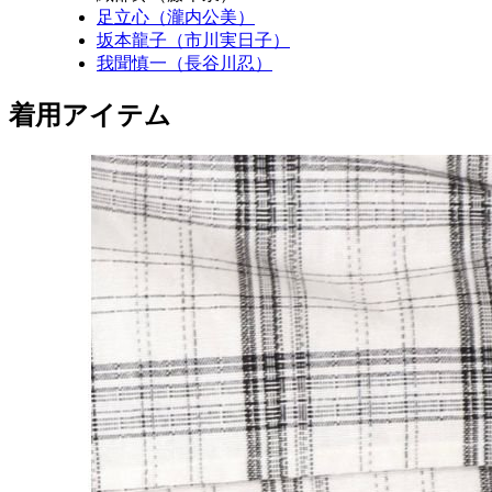
足立心（瀧内公美）
坂本龍子（市川実日子）
我聞慎一（長谷川忍）
着用アイテム