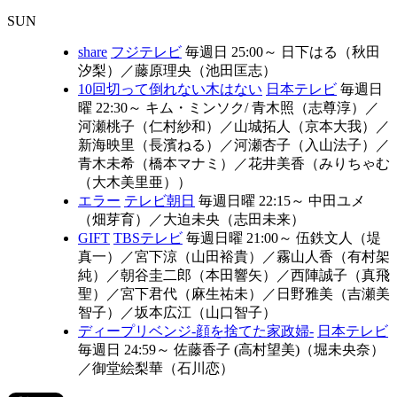
SUN
share
フジテレビ
毎週日 25:00～
日下はる（秋田
汐梨）
／
藤原理央（池田匡志）
10回切って倒れない木はない
日本テレビ
毎週日
曜 22:30～
キム・ミンソク/ 青木照（志尊淳）
／
河瀬桃子（仁村紗和）
／
山城拓人（京本大我）
／
新海映里（長濱ねる）
／
河瀬杏子（入山法子）
／
青木未希（橋本マナミ）
／
花井美香（みりちゃむ
（大木美里亜））
エラー
テレビ朝日
毎週日曜 22:15～
中田ユメ
（畑芽育）
／
大迫未央（志田未来）
GIFT
TBSテレビ
毎週日曜 21:00～
伍鉄文人（堤
真一）
／
宮下涼（山田裕貴）
／
霧山人香（有村架
純）
／
朝谷圭二郎（本田響矢）
／
西陣誠子（真飛
聖）
／
宮下君代（麻生祐未）
／
日野雅美（吉瀬美
智子）
／
坂本広江（山口智子）
ディープリベンジ-顔を捨てた家政婦-
日本テレビ
毎週日 24:59～
佐藤香子 (高村望美)（堀未央奈）
／
御堂絵梨華（石川恋）