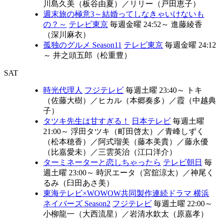
川島久美（板谷由夏）
／
リリー（戸田恵子）
週末旅の極意3～結婚ってしなきゃいけないも
の？～
テレビ東京
毎週金曜 24:52～
進藤綾香
（深川麻衣）
孤独のグルメ Season11
テレビ東京
毎週金曜 24:12
～
井之頭五郎（松重豊）
SAT
時光代理人
フジテレビ
毎週土曜 23:40～
トキ
（佐藤大樹）
／
ヒカル（本郷奏多）
／
霞（中越典
子）
タツキ先生は甘すぎる！
日本テレビ
毎週土曜
21:00～
浮田タツキ（町田啓太）
／
青峰しずく
（松本穂香）
／
阿式瑠美（藤本美貴）
／
藤永優
（比嘉愛未）
／
三雲英治（江口洋介）
ターミネーターと恋しちゃったら
テレビ朝日
毎
週土曜 23:00～
時沢エータ（宮舘涼太）
／
神尾く
るみ（臼田あさ美）
東海テレビ×WOWOW共同製作連続ドラマ 横浜
ネイバーズ Season2
フジテレビ
毎週土曜 22:00～
小柳龍一（大西流星）
／
岩清水欽太（原嘉孝）