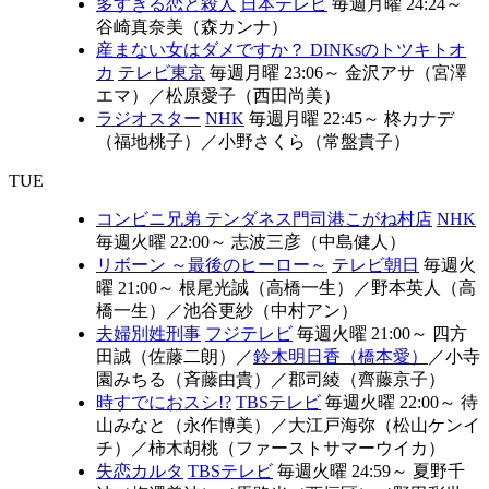
多すぎる恋と殺人
日本テレビ
毎週月曜 24:24～
谷崎真奈美（森カンナ）
産まない女はダメですか？ DINKsのトツキトオ
カ
テレビ東京
毎週月曜 23:06～
金沢アサ（宮澤
エマ）
／
松原愛子（西田尚美）
ラジオスター
NHK
毎週月曜 22:45～
柊カナデ
（福地桃子）
／
小野さくら（常盤貴子）
TUE
コンビニ兄弟 テンダネス門司港こがね村店
NHK
毎週火曜 22:00～
志波三彦（中島健人）
リボーン ～最後のヒーロー～
テレビ朝日
毎週火
曜 21:00～
根尾光誠（高橋一生）
／
野本英人（高
橋一生）
／
池谷更紗（中村アン）
夫婦別姓刑事
フジテレビ
毎週火曜 21:00～
四方
田誠（佐藤二朗）
／
鈴木明日香（橋本愛）
／
小寺
園みちる（斉藤由貴）
／
郡司綾（齊藤京子）
時すでにおスシ!?
TBSテレビ
毎週火曜 22:00～
待
山みなと（永作博美）
／
大江戸海弥（松山ケンイ
チ）
／
柿木胡桃（ファーストサマーウイカ）
失恋カルタ
TBSテレビ
毎週火曜 24:59～
夏野千