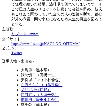
て無理が続いた結果、過呼吸で倒れてしまいます。そ
こで凪は人生のリセットを決意して会社を辞め、彼氏
もこれまで関わっていた全ての人の連絡を断ち、都心
郊外の六畳一間で幸せになるため人生の再生を図ろう
とする。
主題歌
リブート／miwa
公式サイト
https://www.tbs.co.jp/NAGI_NO_OITOMA/
公式SNS
Twitter
登場人物（出演者）
大島凪（黒木華）
我聞慎二（高橋一生）
安良城ゴン（中村倫也）
白石うらら（白鳥玉季）
ノリ（松永拓野）
江口真央（大塚千弘）
市川円（唐田えりか）
織部鈴（藤本泉）