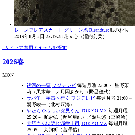
レースフレアスカート
グリーン系
Rirandture
凪のお暇
2019年8月 2日 22:39:28
足立心（瀧内公美）
TVドラマ着用アイテムを探す
2026春
MON
銀河の一票
フジテレビ
毎週月曜 22:00～
星野茉
莉（黒木華）
／
月岡あかり（野呂佳代）
サバ缶、宇宙へ行く
フジテレビ
毎週月曜 21:00～
朝野峻一（北村匠海）
やたらやらしい深見くん
TOKYO MX
毎週月曜
25:20～
梶彰弘（樫尾篤紀）
／
深見悠（宮崎湧）
犬飼さんは隠れ溺愛上司
TOKYO MX
毎週月曜
25:05～
犬飼祈（宮澤佑）