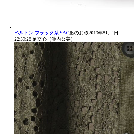
ベルトン
ブラック系
SAC
凪のお暇
2019年8月 2日
22:39:28
足立心（瀧内公美）