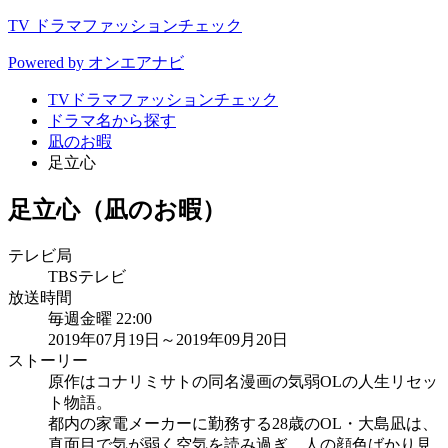
TV ドラマファッションチェック
Powered by オンエアナビ
TVドラマファッションチェック
ドラマ名から探す
凪のお暇
足立心
足立心（凪のお暇）
テレビ局
TBSテレビ
放送時間
毎週金曜 22:00
2019年07月19日～2019年09月20日
ストーリー
原作はコナリミサトの同名漫画の気弱OLの人生リセッ
ト物語。
都内の家電メーカーに勤務する28歳のOL・大島凪は、
真面目で気が弱く空気を読み過ぎ、人の顔色ばかり見