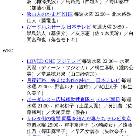
波（梅澤美波）
／
馬路光（西垣匠）
／
野田彩世
（加藤小夏）
魯山人のかまど
NHK
毎週火曜 22:00～
北大路魯
山人（藤竜也）
ぴーすおぶせーふ
日本テレビ
毎週火曜 24:59～
黒島結人（基俊介）
／
灰原恵（佐々木美玲）
／
白
間宮和也（落合モトキ）
WED
LOVED ONE
フジテレビ
毎週水曜 22:00～
水沢
真澄（ディーン・フジオカ）
／
桐生麻帆（瀧内公
美）
／
堂島穂乃果（山口紗弥加）
月夜行路―答えは名作の中に―
日本テレビ
毎週
水曜 22:00～
野宮ルナ（波瑠）
／
沢辻涼子（麻生
久美子）
ボーダレス～広域移動捜査隊～
テレビ朝日
毎週
水曜 21:00～
仲沢桃子（土屋太鳳）
／
黄沢蕾（佐
藤勝利）
／
天尾美青（優香）
サレタ側の復讐 同盟を結んだ妻たち
テレビ東京
毎週水曜 25:00～
岸本奈津子（水崎綾女）
／
遠藤
佳乃（篠田麻里子）
／
早乙女麗奈（矢吹奈子）