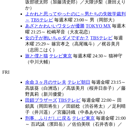
坂部琥太郎（加藤清史郎）
／
大隈汐梨（唐田えり
か）
よかれと思ってやったのに～男たちの失敗学裁判
～
TBSテレビ
毎週木曜 23:00～
男（岡部大）
あざとかわいいワタシが優勝
TOKYO MX
毎週木
曜 21:25～
松嶋琴音（大友花恋）
女の子が抱いちゃダメですか？
TBSテレビ
毎週
木曜 25:29～
篠宮孝之（高尾颯斗）
／
梶谷美月
（志田こはく）
旅と僕と猫
テレビ東京
毎週木曜 24:30～
猫神守
（中川大輔）
FRI
余命３ヶ月のサレ夫
テレビ朝日
毎週金曜 23:15～
高坂葵（白洲迅）
／
高坂美月（桜井日奈子）
／
藤
野真莉（新川優愛）
田鎖ブラザーズ
TBSテレビ
毎週金曜 22:00～
田
鎖真（岡田将生）
／
田鎖稔（渋谷将太）
／
足利晴
子（井川遥）
／
宮藤詩織（中条あやみ）
刑事、ふりだしに戻る
テレビ東京
毎週金曜 21:00
～
百武誠（濱田岳）
／
佐伯美咲（石井杏奈）
／