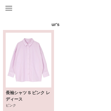
TV ドラマファッ
ur's
長袖シャツ S ピンク レ
ディース
ピンク