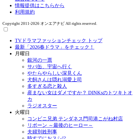
情報提供はこちらから
利用規約
Copyright 2011-2026 オンエアナビ All rights reserved.
TVドラマファッションチェック トップ
最新「2026春ドラマ」をチェック！
月曜日
銀河の一票
サバ缶、宇宙へ行く
やたらやらしい深見くん
犬飼さんは隠れ溺愛上司
多すぎる恋と殺人
産まない女はダメですか？ DINKsのトツキトオ
カ
ラジオスター
火曜日
コンビニ兄弟 テンダネス門司港こがね村店
リボーン ～最後のヒーロー～
夫婦別姓刑事
時すでにおスシ!?