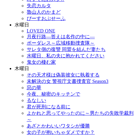
失恋カルタ
魯山人のかまど
ぴーすおぶせーふ
水曜日
LOVED ONE
月夜行路―答えは名作の中に―
ボーダレス～広域移動捜査隊～
サレタ側の復讐 同盟を結んだ妻たち
水曜日、私の夫に抱かれてください
鬼女の棲む家
木曜日
その天才様は偽装彼女に執着する
未解決の女 警視庁文書捜査官 Season3
惡の華
今夜、秘密のキッチンで
るなしい
君が死刑になる前に
よかれと思ってやったのに～男たちの失敗学裁判
～
あざとかわいいワタシが優勝
女の子が抱いちゃダメですか？