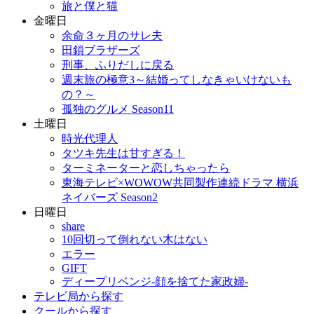
旅と僕と猫
金曜日
余命３ヶ月のサレ夫
田鎖ブラザーズ
刑事、ふりだしに戻る
週末旅の極意3～結婚ってしなきゃいけないも
の？～
孤独のグルメ Season11
土曜日
時光代理人
タツキ先生は甘すぎる！
ターミネーターと恋しちゃったら
東海テレビ×WOWOW共同製作連続ドラマ 横浜
ネイバーズ Season2
日曜日
share
10回切って倒れない木はない
エラー
GIFT
ディープリベンジ-顔を捨てた家政婦-
テレビ局から探す
クールから探す