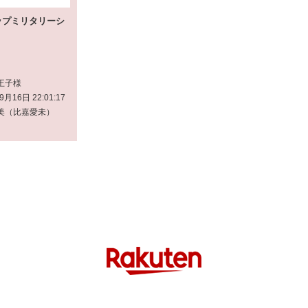
ップミリタリーシ
王子様
9月16日 22:01:17
美（比嘉愛未）