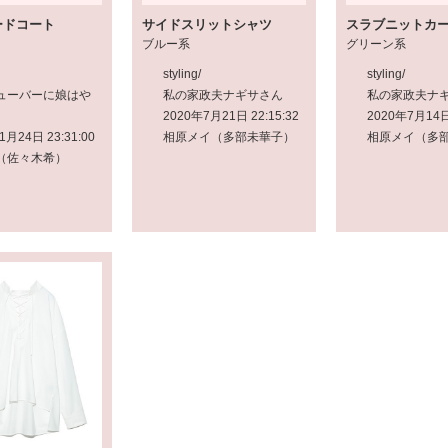
ードコート
サイドスリットシャツ
スラブニットカ
ブルー系
グリーン系
styling/
styling/
ューバーに娘はや
私の家政夫ナギサさん
私の家政夫ナ
2020年7月21日 22:15:32
2020年7月14日 
1月24日 23:31:00
相原メイ（多部未華子）
相原メイ（多
（佐々木希）