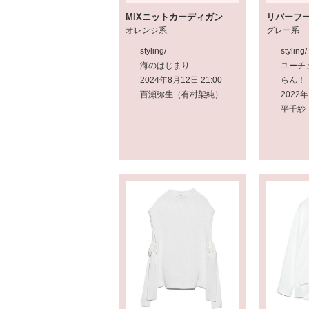
MIXニットカーディガン
リバーフ
オレンジ系
グレー系
styling/
styling/
海のはじまり
ユーチ
2024年8月12日 21:00
らん！
百瀬弥生（有村架純）
2022年
平千紗