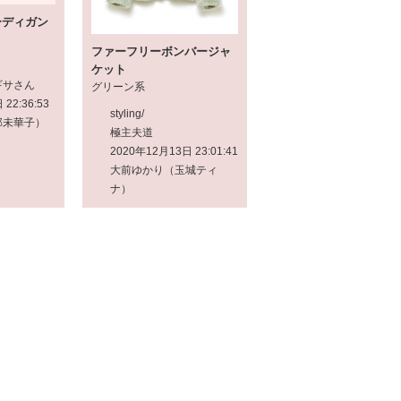
ーディガン
ファーフリーボンバージャ
ケット
ギサさん
グリーン系
22:36:53
styling/
部未華子）
極主夫道
2020年12月13日 23:01:41
大前ゆかり（玉城ティ
ナ）