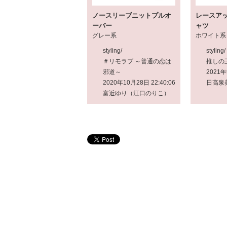
ノースリーブニットプルオ
レースア
ーバー
ャツ
グレー系
ホワイト系
styling/
styling/
＃リモラブ ～普通の恋は
推しの
邪道～
2021年
2020年10月28日 22:40:06
日高泉
富近ゆり（江口のりこ）