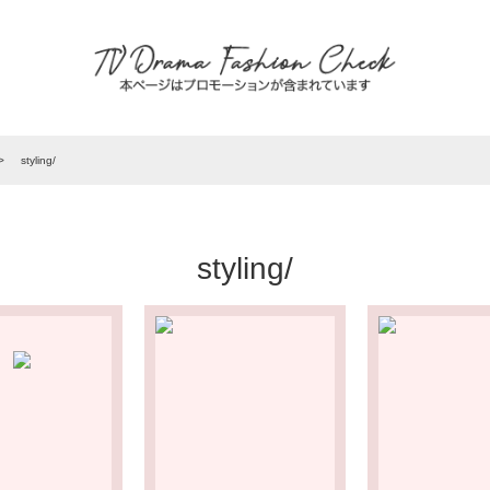
T
styling/
styling/