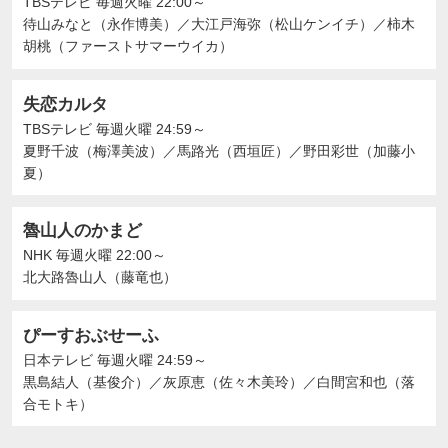
TBSテレビ
毎週火曜 22:00～
待山みなと（永作博美）
／
大江戸海弥（松山ケンイチ）
／
柿木
胡桃（ファーストサマーウイカ）
失恋カルタ
TBSテレビ
毎週火曜 24:59～
夏野千波（梅澤美波）
／
馬路光（西垣匠）
／
野田彩世（加藤小
夏）
魯山人のかまど
NHK
毎週火曜 22:00～
北大路魯山人（藤竜也）
ぴーすおぶせーふ
日本テレビ
毎週火曜 24:59～
黒島結人（基俊介）
／
灰原恵（佐々木美玲）
／
白間宮和也（落
合モトキ）