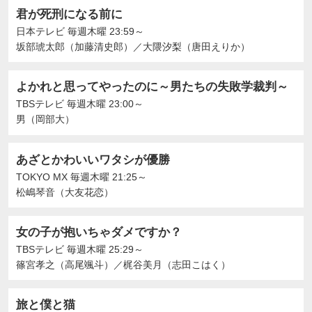
君が死刑になる前に
日本テレビ
毎週木曜 23:59～
坂部琥太郎（加藤清史郎）
／
大隈汐梨（唐田えりか）
よかれと思ってやったのに～男たちの失敗学裁判～
TBSテレビ
毎週木曜 23:00～
男（岡部大）
あざとかわいいワタシが優勝
TOKYO MX
毎週木曜 21:25～
松嶋琴音（大友花恋）
女の子が抱いちゃダメですか？
TBSテレビ
毎週木曜 25:29～
篠宮孝之（高尾颯斗）
／
梶谷美月（志田こはく）
旅と僕と猫