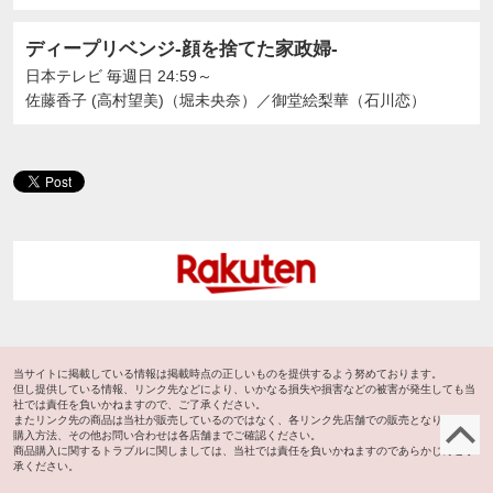
ディープリベンジ-顔を捨てた家政婦-
日本テレビ
毎週日 24:59～
佐藤香子 (高村望美)（堀未央奈）
／
御堂絵梨華（石川恋）
当サイトに掲載している情報は掲載時点の正しいものを提供するよう努めております。
但し提供している情報、リンク先などにより、いかなる損失や損害などの被害が発生しても当
社では責任を負いかねますので、ご了承ください。
またリンク先の商品は当社が販売しているのではなく、各リンク先店舗での販売となります。
ペ
購入方法、その他お問い合わせは各店舗までご確認ください。
商品購入に関するトラブルに関しましては、当社では責任を負いかねますのであらかじめご了
承ください。