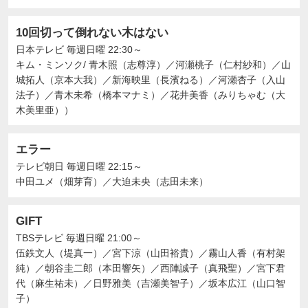
10回切って倒れない木はない
日本テレビ
毎週日曜 22:30～
キム・ミンソク/ 青木照（志尊淳）
／
河瀬桃子（仁村紗和）
／
山
城拓人（京本大我）
／
新海映里（長濱ねる）
／
河瀬杏子（入山
法子）
／
青木未希（橋本マナミ）
／
花井美香（みりちゃむ（大
木美里亜））
エラー
テレビ朝日
毎週日曜 22:15～
中田ユメ（畑芽育）
／
大迫未央（志田未来）
GIFT
TBSテレビ
毎週日曜 21:00～
伍鉄文人（堤真一）
／
宮下涼（山田裕貴）
／
霧山人香（有村架
純）
／
朝谷圭二郎（本田響矢）
／
西陣誠子（真飛聖）
／
宮下君
代（麻生祐未）
／
日野雅美（吉瀬美智子）
／
坂本広江（山口智
子）