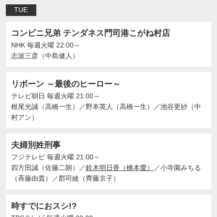
TUE
コンビニ兄弟 テンダネス門司港こがね村店
NHK
毎週火曜 22:00～
志波三彦（中島健人）
リボーン ～最後のヒーロー～
テレビ朝日
毎週火曜 21:00～
根尾光誠（高橋一生）
／
野本英人（高橋一生）
／
池谷更紗（中
村アン）
夫婦別姓刑事
フジテレビ
毎週火曜 21:00～
四方田誠（佐藤二朗）
／
鈴木明日香（橋本愛）
／
小寺園みちる
（斉藤由貴）
／
郡司綾（齊藤京子）
時すでにおスシ!?