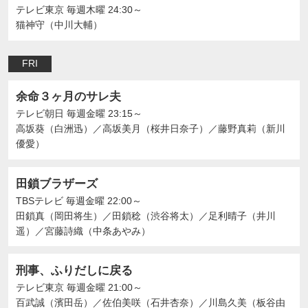
テレビ東京
毎週木曜 24:30～
猫神守（中川大輔）
FRI
余命３ヶ月のサレ夫
テレビ朝日
毎週金曜 23:15～
高坂葵（白洲迅）
／
高坂美月（桜井日奈子）
／
藤野真莉（新川
優愛）
田鎖ブラザーズ
TBSテレビ
毎週金曜 22:00～
田鎖真（岡田将生）
／
田鎖稔（渋谷将太）
／
足利晴子（井川
遥）
／
宮藤詩織（中条あやみ）
刑事、ふりだしに戻る
テレビ東京
毎週金曜 21:00～
百武誠（濱田岳）
／
佐伯美咲（石井杏奈）
／
川島久美（板谷由