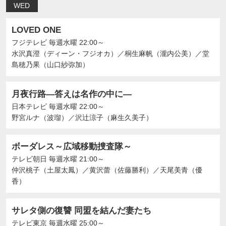
WED
LOVED ONE
フジテレビ
毎週水曜 22:00～
水沢真澄（ディーン・フジオカ）
／
桐生麻帆（瀧内公美）
／
堂
島穂乃果（山口紗弥加）
月夜行路―答えは名作の中に―
日本テレビ
毎週水曜 22:00～
野宮ルナ（波瑠）
／
沢辻涼子（麻生久美子）
ボーダレス～広域移動捜査隊～
テレビ朝日
毎週水曜 21:00～
仲沢桃子（土屋太鳳）
／
黄沢蕾（佐藤勝利）
／
天尾美青（優
香）
サレタ側の復讐 同盟を結んだ妻たち
テレビ東京
毎週水曜 25:00～