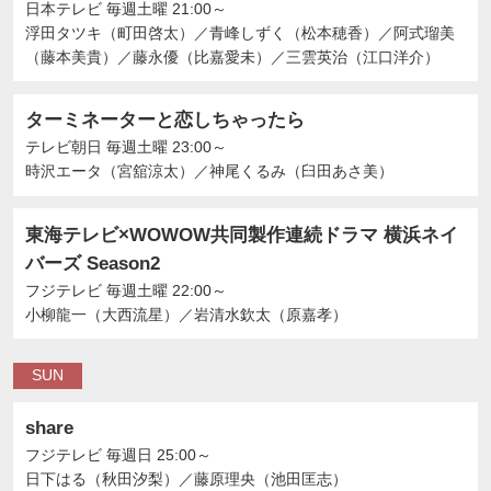
日本テレビ
毎週土曜 21:00～
浮田タツキ（町田啓太）
／
青峰しずく（松本穂香）
／
阿式瑠美
（藤本美貴）
／
藤永優（比嘉愛未）
／
三雲英治（江口洋介）
ターミネーターと恋しちゃったら
テレビ朝日
毎週土曜 23:00～
時沢エータ（宮舘涼太）
／
神尾くるみ（臼田あさ美）
東海テレビ×WOWOW共同製作連続ドラマ 横浜ネイ
バーズ Season2
フジテレビ
毎週土曜 22:00～
小柳龍一（大西流星）
／
岩清水欽太（原嘉孝）
SUN
share
フジテレビ
毎週日 25:00～
日下はる（秋田汐梨）
／
藤原理央（池田匡志）