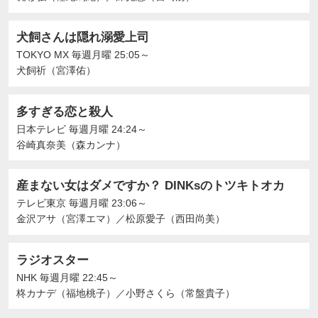
犬飼さんは隠れ溺愛上司
TOKYO MX
毎週月曜 25:05～
犬飼祈（宮澤佑）
多すぎる恋と殺人
日本テレビ
毎週月曜 24:24～
谷崎真奈美（森カンナ）
産まない女はダメですか？ DINKsのトツキトオカ
テレビ東京
毎週月曜 23:06～
金沢アサ（宮澤エマ）
／
松原愛子（西田尚美）
ラジオスター
NHK
毎週月曜 22:45～
柊カナデ（福地桃子）
／
小野さくら（常盤貴子）