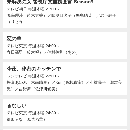
未解決の女 警視庁文書捜査官 Season3
テレビ朝日
毎週木曜 21:00～
鳴海理沙（鈴木京香）
／
陸奥日名子（黒島結菜）
／
岩下敦子
（りょう）
惡の華
テレビ東京
毎週木曜 24:00～
春日高男（鈴木福）
／
仲村佐和（あの）
今夜、秘密のキッチンで
フジテレビ
毎週木曜 22:00～
坪倉あゆみ（木南晴夏）
／
Kei（高杉真宙）
／
小椋藤子（瀧本美
織）
／
吉野舞（佐津川愛美）
るなしい
テレビ東京
毎週木曜 24:30～
郷田るな（原菜乃華）