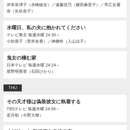
岸本奈津子（水崎綾女）
／
遠藤佳乃（篠田麻里子）
／
早乙女麗
奈（矢吹奈子）
水曜日、私の夫に抱かれてください
テレビ東京
毎週水曜 24:30～
⼩吹蓉⼦（菅井友香）
／
神栖怜（入山法子）
鬼女の棲む家
日本テレビ
毎週水曜 24:24～
星野明香里（石田ひかり）
THU
その天才様は偽装彼女に執着する
TBSテレビ
毎週木曜 24:58～
若月郁（今野大輝）