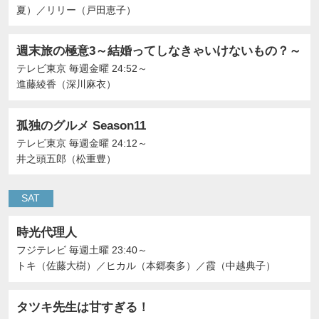
夏）
／
リリー（戸田恵子）
週末旅の極意3～結婚ってしなきゃいけないもの？～
テレビ東京
毎週金曜 24:52～
進藤綾香（深川麻衣）
孤独のグルメ Season11
テレビ東京
毎週金曜 24:12～
井之頭五郎（松重豊）
SAT
時光代理人
フジテレビ
毎週土曜 23:40～
トキ（佐藤大樹）
／
ヒカル（本郷奏多）
／
霞（中越典子）
タツキ先生は甘すぎる！