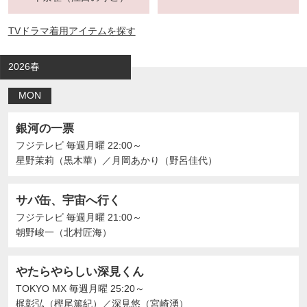
TVドラマ着用アイテムを探す
2026春
MON
銀河の一票
フジテレビ
毎週月曜 22:00～
星野茉莉（黒木華）
／
月岡あかり（野呂佳代）
サバ缶、宇宙へ行く
フジテレビ
毎週月曜 21:00～
朝野峻一（北村匠海）
やたらやらしい深見くん
TOKYO MX
毎週月曜 25:20～
梶彰弘（樫尾篤紀）
／
深見悠（宮崎湧）